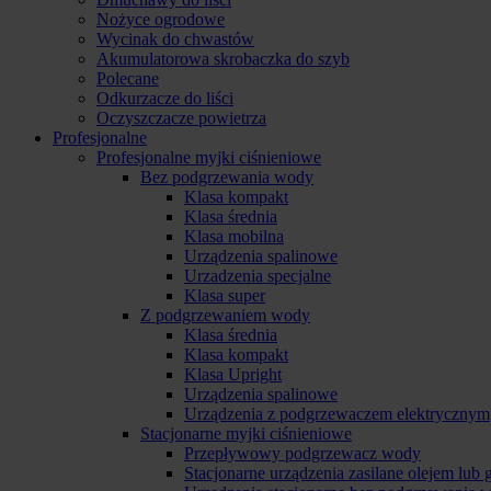
Nożyce ogrodowe
Wycinak do chwastów
Akumulatorowa skrobaczka do szyb
Polecane
Odkurzacze do liści
Oczyszczacze powietrza
Profesjonalne
Profesjonalne myjki ciśnieniowe
Bez podgrzewania wody
Klasa kompakt
Klasa średnia
Klasa mobilna
Urządzenia spalinowe
Urzadzenia specjalne
Klasa super
Z podgrzewaniem wody
Klasa średnia
Klasa kompakt
Klasa Upright
Urządzenia spalinowe
Urządzenia z podgrzewaczem elektrycznym
Stacjonarne myjki ciśnieniowe
Przepływowy podgrzewacz wody
Stacjonarne urządzenia zasilane olejem lub