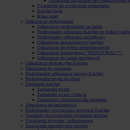
Urządzenia stacjonarne bez podgrzewania 
Urządzenie do czyszczenia sanitariatów
Karcher isolar
Klasa super
Odkurzacze profesjonalne
Odkurzacze profesjonalne na sucho
Profesjonalny odkurzacz Karcher na mokro i such
Profesjonalny odkurzacz szczotkowy
Odkurzacze akumulatorowe karcher
Odkurzacze do pyłów niebezpiecznych
Odkurzacze przemysłowe "INDUSTRIAL"""
Odkurzacze do zadań specjalnych
Odkurzacze ekstrakcyjne Karcher
Dmuchawa do osuszania
Profesjonalne odkurzacze parowe Karcher
Profesjonalna myjka do okien
Zamiatarki karcher
Zamiatarki ręczne
Zamiatarki ręczne z trakcją
Zamiatarki z siedzeniem dla operatora
Dmuchawa akumulatorowa
Profesjonalny oczyszczacz powietrza Karcher
Automaty do czyszczenia wykładzin karcher
Urządzenia używane / poleasingowe
Szorowarki automatyczne karcher