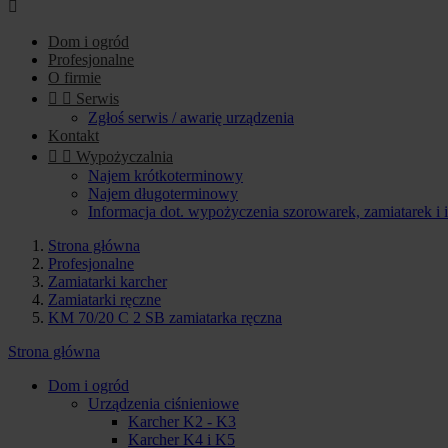

Dom i ogród
Profesjonalne
O firmie


Serwis
Zgłoś serwis / awarię urządzenia
Kontakt


Wypożyczalnia
Najem krótkoterminowy
Najem długoterminowy
Informacja dot. wypożyczenia szorowarek, zamiatarek i
Strona główna
Profesjonalne
Zamiatarki karcher
Zamiatarki ręczne
KM 70/20 C 2 SB zamiatarka ręczna
Strona główna
Dom i ogród
Urządzenia ciśnieniowe
Karcher K2 - K3
Karcher K4 i K5