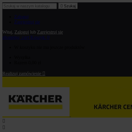

Szukaj
Zaloguj
Zarejestruj się
Witaj,
Zaloguj
lub
Zarejestruj się
shopping_cart
Koszyk:
0
W koszyku nie ma jeszcze produktów
Wysyłka
Razem
0,00 zł
Realizuj zamówienie


