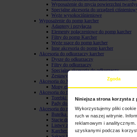
Wyposażenie do mycia powierzchni twardy
Specjalne akcesoria do urządzeń ciśnieniow
Węże wysokociśnieniowe
Wyposażenie do pomp karcher
Adaptery i przyłącza
Elementy połączeniowe do pomp karcher
Filtry do pomp Karcher
Węże ssące do pomp karcher
Inne akcesoria do pomp karcher
Akcesoria do odkurzaczy karcher
Dysze do odkurzaczy
Filtry do odkurzaczy
Specjalne akcesoria do odkurzaczy
Zestawy do odkurzaczy
Zgoda
Akcesoria do Mopów elektrycznych
Mopy elektryczne
Akcesoria do froterek
Torebki filtracyjne do froterki
Niniejsza strona korzysta z
Pady do froterki karcher
Wykorzystujemy pliki cookie 
Akcesoria do myjki do okien karcher
Butelka ze spryskiwaczem karcher
ruch w naszej witrynie. Inf
Stacje do ładowania i baterie do myjek oki
reklamowym i analitycznym. 
Listwy zbierające do ssawki
uzyskanymi podczas korzysta
Karcher pady z mikrofibry
Sakwy biodrowe