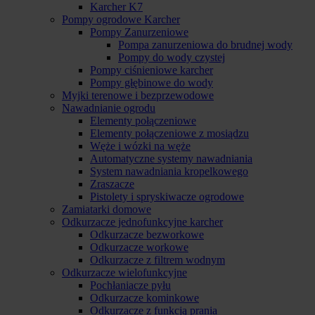
Karcher K7
Pompy ogrodowe Karcher
Pompy Zanurzeniowe
Pompa zanurzeniowa do brudnej wody
Pompy do wody czystej
Pompy ciśnieniowe karcher
Pompy głębinowe do wody
Myjki terenowe i bezprzewodowe
Nawadnianie ogrodu
Elementy połączeniowe
Elementy połączeniowe z mosiądzu
Węże i wózki na węże
Automatyczne systemy nawadniania
System nawadniania kropelkowego
Zraszacze
Pistolety i spryskiwacze ogrodowe
Zamiatarki domowe
Odkurzacze jednofunkcyjne karcher
Odkurzacze bezworkowe
Odkurzacze workowe
Odkurzacze z filtrem wodnym
Odkurzacze wielofunkcyjne
Pochłaniacze pyłu
Odkurzacze kominkowe
Odkurzacze z funkcją prania