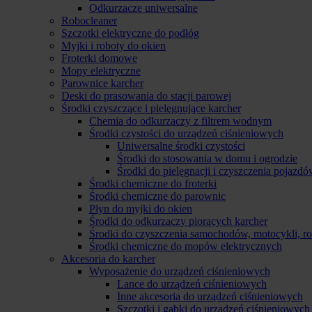
Odkurzacze uniwersalne
Robocleaner
Szczotki elektryczne do podłóg
Myjki i roboty do okien
Froterki domowe
Mopy elektryczne
Parownice karcher
Deski do prasowania do stacji parowej
Środki czyszczące i pielęgnujące karcher
Chemia do odkurzaczy z filtrem wodnym
Środki czystości do urządzeń ciśnieniowych
Uniwersalne środki czystości
Środki do stosowania w domu i ogrodzie
Środki do pielęgnacji i czyszczenia pojazd
Środki chemiczne do froterki
Środki chemiczne do parownic
Płyn do myjki do okien
Środki do odkurzaczy piorących karcher
Środki do czyszczenia samochodów, motocykli, 
Środki chemiczne do mopów elektrycznych
Akcesoria do karcher
Wyposażenie do urządzeń ciśnieniowych
Lance do urządzeń ciśnieniowych
Inne akcesoria do urządzeń ciśnieniowych
Szczotki i gąbki do urządzeń ciśnieniowych