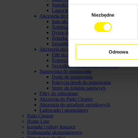
Ssawki do myjek karcher
Wybór
Lanca teleskopowa do myjki
Niezbędne
zgody
Akcesoria do parownicy karcher
Inne akcerosia do parownicy karcher
Ściereczki do parownic
Dysze do parownic
Żelazka parowe karcher
Szczotki do parownicy karcher
Akcesoria do odkurzaczy parowych
Odmowa
Filtr do odkurzacza parowego
Ściereczki do odkurzacza parowego
Szczotki do odkurzacza parowego
Stanowiska do prasowania
Deski do prasowania
Pokrycia desek do prasowania
Stopy do żelazek parowych
Filtry do roboclener
Akcesoria do Patio Cleaner
Akcesoria do urządzeń ogrodowych
Ładowarki i akumulatory
Patio Cleaner
Home Line
kosiarki i roboty koszące
Podkaszarki akumulatorowe
Dmuchawy do liści