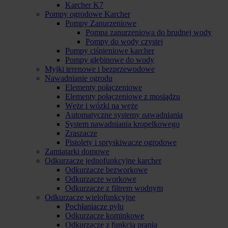
Karcher K7
Pompy ogrodowe Karcher
Pompy Zanurzeniowe
Pompa zanurzeniowa do brudnej wody
Pompy do wody czystej
Pompy ciśnieniowe karcher
Pompy głębinowe do wody
Myjki terenowe i bezprzewodowe
Nawadnianie ogrodu
Elementy połączeniowe
Elementy połączeniowe z mosiądzu
Węże i wózki na węże
Automatyczne systemy nawadniania
System nawadniania kropelkowego
Zraszacze
Pistolety i spryskiwacze ogrodowe
Zamiatarki domowe
Odkurzacze jednofunkcyjne karcher
Odkurzacze bezworkowe
Odkurzacze workowe
Odkurzacze z filtrem wodnym
Odkurzacze wielofunkcyjne
Pochłaniacze pyłu
Odkurzacze kominkowe
Odkurzacze z funkcją prania