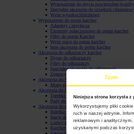
Wyposażenie do mycia powierzchni twardy
Specjalne akcesoria do urządzeń ciśnieniow
Węże wysokociśnieniowe
Wyposażenie do pomp karcher
Adaptery i przyłącza
Elementy połączeniowe do pomp karcher
Filtry do pomp Karcher
Węże ssące do pomp karcher
Inne akcesoria do pomp karcher
Akcesoria do odkurzaczy karcher
Dysze do odkurzaczy
Filtry do odkurzaczy
Specjalne akcesoria do odkurzaczy
Zestawy do odkurzaczy
Zgoda
Akcesoria do Mopów elektrycznych
Mopy elektryczne
Akcesoria do froterek
Torebki filtracyjne do froterki
Niniejsza strona korzysta z
Pady do froterki karcher
Wykorzystujemy pliki cookie 
Akcesoria do myjki do okien karcher
Butelka ze spryskiwaczem karcher
ruch w naszej witrynie. Inf
Stacje do ładowania i baterie do myjek oki
reklamowym i analitycznym. 
Listwy zbierające do ssawki
uzyskanymi podczas korzysta
Karcher pady z mikrofibry
Sakwy biodrowe