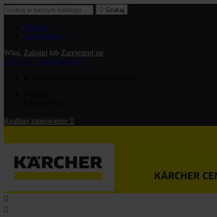

Szukaj
Zaloguj
Zarejestruj się
Witaj,
Zaloguj
lub
Zarejestruj się
shopping_cart
Koszyk:
0
W koszyku nie ma jeszcze produktów
Wysyłka
Razem
0,00 zł
Realizuj zamówienie


