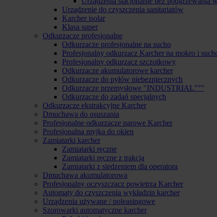
Urządzenia stacjonarne bez podgrzewania 
Urządzenie do czyszczenia sanitariatów
Karcher isolar
Klasa super
Odkurzacze profesjonalne
Odkurzacze profesjonalne na sucho
Profesjonalny odkurzacz Karcher na mokro i such
Profesjonalny odkurzacz szczotkowy
Odkurzacze akumulatorowe karcher
Odkurzacze do pyłów niebezpiecznych
Odkurzacze przemysłowe "INDUSTRIAL"""
Odkurzacze do zadań specjalnych
Odkurzacze ekstrakcyjne Karcher
Dmuchawa do osuszania
Profesjonalne odkurzacze parowe Karcher
Profesjonalna myjka do okien
Zamiatarki karcher
Zamiatarki ręczne
Zamiatarki ręczne z trakcją
Zamiatarki z siedzeniem dla operatora
Dmuchawa akumulatorowa
Profesjonalny oczyszczacz powietrza Karcher
Automaty do czyszczenia wykładzin karcher
Urządzenia używane / poleasingowe
Szorowarki automatyczne karcher