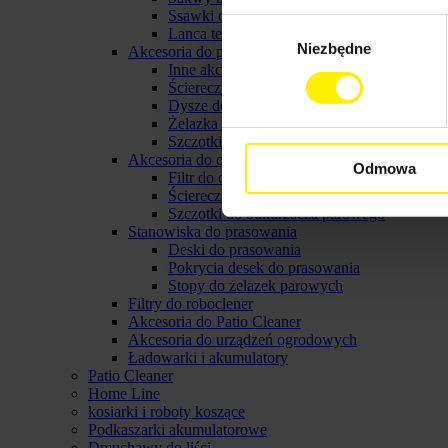
Ssawki do myjek karcher
Wybór
Lanca teleskopowa do myjki
Niezbędne
zgody
Akcesoria do parownicy karcher
Inne akcerosia do parownicy karcher
Ściereczki do parownic
Dysze do parownic
Żelazka parowe karcher
Szczotki do parownicy karcher
Akcesoria do odkurzaczy parowych
Odmowa
Filtr do odkurzacza parowego
Ściereczki do odkurzacza parowego
Szczotki do odkurzacza parowego
Stanowiska do prasowania
Deski do prasowania
Pokrycia desek do prasowania
Stopy do żelazek parowych
Filtry do roboclener
Akcesoria do Patio Cleaner
Akcesoria do urządzeń ogrodowych
Ładowarki i akumulatory
Patio Cleaner
Home Line
kosiarki i roboty koszące
Podkaszarki akumulatorowe
Dmuchawy do liści