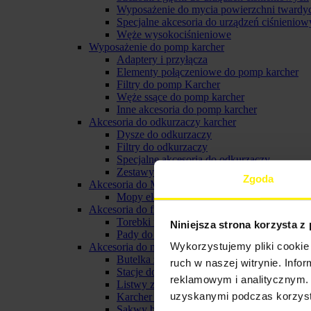
Wyposażenie do mycia powierzchni twardy
Specjalne akcesoria do urządzeń ciśnieniow
Węże wysokociśnieniowe
Wyposażenie do pomp karcher
Adaptery i przyłącza
Elementy połączeniowe do pomp karcher
Filtry do pomp Karcher
Węże ssące do pomp karcher
Inne akcesoria do pomp karcher
Akcesoria do odkurzaczy karcher
Dysze do odkurzaczy
Filtry do odkurzaczy
Specjalne akcesoria do odkurzaczy
Zestawy do odkurzaczy
Zgoda
Akcesoria do Mopów elektrycznych
Mopy elektryczne
Akcesoria do froterek
Torebki filtracyjne do froterki
Niniejsza strona korzysta z
Pady do froterki karcher
Wykorzystujemy pliki cookie 
Akcesoria do myjki do okien karcher
Butelka ze spryskiwaczem karcher
ruch w naszej witrynie. Inf
Stacje do ładowania i baterie do myjek oki
reklamowym i analitycznym. 
Listwy zbierające do ssawki
uzyskanymi podczas korzysta
Karcher pady z mikrofibry
Sakwy biodrowe