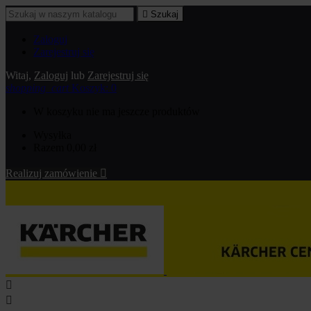

Szukaj
Zaloguj
Zarejestruj się
Witaj,
Zaloguj
lub
Zarejestruj się
shopping_cart
Koszyk:
0
W koszyku nie ma jeszcze produktów
Wysyłka
Razem
0,00 zł
Realizuj zamówienie


