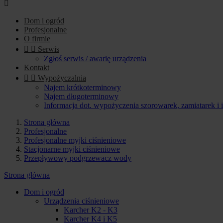

Dom i ogród
Profesjonalne
O firmie


Serwis
Zgłoś serwis / awarię urządzenia
Kontakt


Wypożyczalnia
Najem krótkoterminowy
Najem długoterminowy
Informacja dot. wypożyczenia szorowarek, zamiatarek i
Strona główna
Profesjonalne
Profesjonalne myjki ciśnieniowe
Stacjonarne myjki ciśnieniowe
Przepływowy podgrzewacz wody
Strona główna
Dom i ogród
Urządzenia ciśnieniowe
Karcher K2 - K3
Karcher K4 i K5