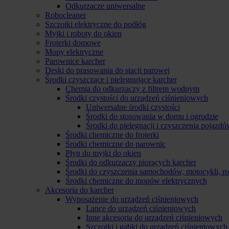
Odkurzacze uniwersalne
Robocleaner
Szczotki elektryczne do podłóg
Myjki i roboty do okien
Froterki domowe
Mopy elektryczne
Parownice karcher
Deski do prasowania do stacji parowej
Środki czyszczące i pielęgnujące karcher
Chemia do odkurzaczy z filtrem wodnym
Środki czystości do urządzeń ciśnieniowych
Uniwersalne środki czystości
Środki do stosowania w domu i ogrodzie
Środki do pielęgnacji i czyszczenia pojazd
Środki chemiczne do froterki
Środki chemiczne do parownic
Płyn do myjki do okien
Środki do odkurzaczy piorących karcher
Środki do czyszczenia samochodów, motocykli, 
Środki chemiczne do mopów elektrycznych
Akcesoria do karcher
Wyposażenie do urządzeń ciśnieniowych
Lance do urządzeń ciśnieniowych
Inne akcesoria do urządzeń ciśnieniowych
Szczotki i gąbki do urządzeń ciśnieniowych