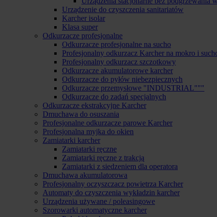
Urządzenia stacjonarne bez podgrzewania 
Urządzenie do czyszczenia sanitariatów
Karcher isolar
Klasa super
Odkurzacze profesjonalne
Odkurzacze profesjonalne na sucho
Profesjonalny odkurzacz Karcher na mokro i such
Profesjonalny odkurzacz szczotkowy
Odkurzacze akumulatorowe karcher
Odkurzacze do pyłów niebezpiecznych
Odkurzacze przemysłowe "INDUSTRIAL"""
Odkurzacze do zadań specjalnych
Odkurzacze ekstrakcyjne Karcher
Dmuchawa do osuszania
Profesjonalne odkurzacze parowe Karcher
Profesjonalna myjka do okien
Zamiatarki karcher
Zamiatarki ręczne
Zamiatarki ręczne z trakcją
Zamiatarki z siedzeniem dla operatora
Dmuchawa akumulatorowa
Profesjonalny oczyszczacz powietrza Karcher
Automaty do czyszczenia wykładzin karcher
Urządzenia używane / poleasingowe
Szorowarki automatyczne karcher