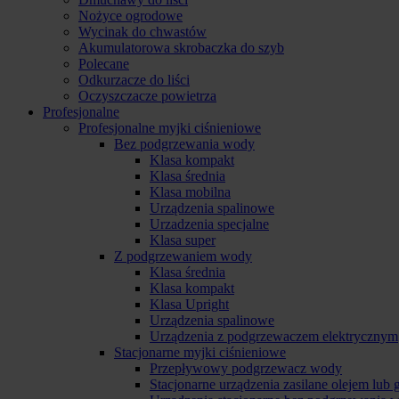
Nożyce ogrodowe
Wycinak do chwastów
Akumulatorowa skrobaczka do szyb
Polecane
Odkurzacze do liści
Oczyszczacze powietrza
Profesjonalne
Profesjonalne myjki ciśnieniowe
Bez podgrzewania wody
Klasa kompakt
Klasa średnia
Klasa mobilna
Urządzenia spalinowe
Urzadzenia specjalne
Klasa super
Z podgrzewaniem wody
Klasa średnia
Klasa kompakt
Klasa Upright
Urządzenia spalinowe
Urządzenia z podgrzewaczem elektrycznym
Stacjonarne myjki ciśnieniowe
Przepływowy podgrzewacz wody
Stacjonarne urządzenia zasilane olejem lub