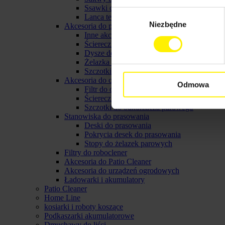
Ssawki do myjek karcher
Wybór
Lanca teleskopowa do myjki
Niezbędne
zgody
Akcesoria do parownicy karcher
Inne akcerosia do parownicy karcher
Ściereczki do parownic
Dysze do parownic
Żelazka parowe karcher
Szczotki do parownicy karcher
Akcesoria do odkurzaczy parowych
Odmowa
Filtr do odkurzacza parowego
Ściereczki do odkurzacza parowego
Szczotki do odkurzacza parowego
Stanowiska do prasowania
Deski do prasowania
Pokrycia desek do prasowania
Stopy do żelazek parowych
Filtry do roboclener
Akcesoria do Patio Cleaner
Akcesoria do urządzeń ogrodowych
Ładowarki i akumulatory
Patio Cleaner
Home Line
kosiarki i roboty koszące
Podkaszarki akumulatorowe
Dmuchawy do liści