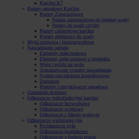
Karcher K7
Pompy ogrodowe Karcher
Pompy Zanurzeniowe
Pompa zanurzeniowa do brudnej wody
Pompy do wody czystej
Pompy ciśnieniowe karcher
Pompy głębinowe do wody
Myjki terenowe i bezprzewodowe
Nawadnianie ogrodu
Elementy połączeniowe
Elementy połączeniowe z mosiądzu
Węże i wózki na węże
Automatyczne systemy nawadniania
System nawadniania kropelkowego
Zraszacze
Pistolety i spryskiwacze ogrodowe
Zamiatarki domowe
Odkurzacze jednofunkcyjne karcher
Odkurzacze bezworkowe
Odkurzacze workowe
Odkurzacze z filtrem wodnym
Odkurzacze wielofunkcyjne
Pochłaniacze pyłu
Odkurzacze kominkowe
Odkurzacze z funkcją prania