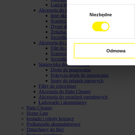
Lanca teleskopowa do myjki
Wybór
Akcesoria do parownicy karcher
Niezbędne
zgody
Inne akcerosia do parownicy karcher
Ściereczki do parownic
Dysze do parownic
Żelazka parowe karcher
Szczotki do parownicy karcher
Akcesoria do odkurzaczy parowych
Filtr do odkurzacza parowego
Odmowa
Ściereczki do odkurzacza parowego
Szczotki do odkurzacza parowego
Stanowiska do prasowania
Deski do prasowania
Pokrycia desek do prasowania
Stopy do żelazek parowych
Filtry do roboclener
Akcesoria do Patio Cleaner
Akcesoria do urządzeń ogrodowych
Ładowarki i akumulatory
Patio Cleaner
Home Line
kosiarki i roboty koszące
Podkaszarki akumulatorowe
Dmuchawy do liści
Nożyce ogrodowe