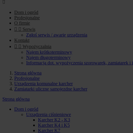

Dom i ogród
Profesjonalne
O firmie


Serwis
Zgłoś serwis / awarię urządzenia
Kontakt


Wypożyczalnia
Najem krótkoterminowy
Najem długoterminowy
Informacja dot. wypożyczenia szorowarek, zamiatarek i
Strona główna
Profesjonalne
Urządzenia komunalne karcher
Zamiatarki uliczne samojezdne karcher
Strona główna
Dom i ogród
Urządzenia ciśnieniowe
Karcher K2 - K3
Karcher K4 i K5
Karcher K7