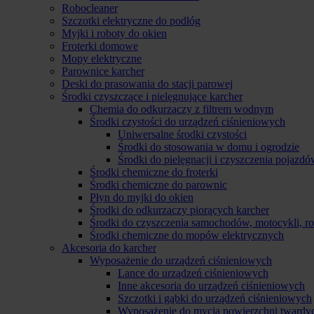
Robocleaner
Szczotki elektryczne do podłóg
Myjki i roboty do okien
Froterki domowe
Mopy elektryczne
Parownice karcher
Deski do prasowania do stacji parowej
Środki czyszczące i pielęgnujące karcher
Chemia do odkurzaczy z filtrem wodnym
Środki czystości do urządzeń ciśnieniowych
Uniwersalne środki czystości
Środki do stosowania w domu i ogrodzie
Środki do pielęgnacji i czyszczenia pojazd
Środki chemiczne do froterki
Środki chemiczne do parownic
Płyn do myjki do okien
Środki do odkurzaczy piorących karcher
Środki do czyszczenia samochodów, motocykli, 
Środki chemiczne do mopów elektrycznych
Akcesoria do karcher
Wyposażenie do urządzeń ciśnieniowych
Lance do urządzeń ciśnieniowych
Inne akcesoria do urządzeń ciśnieniowych
Szczotki i gąbki do urządzeń ciśnieniowych
Wyposażenie do mycia powierzchni twardy