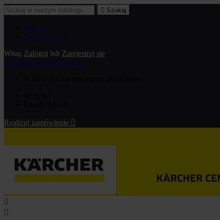

Szukaj
Zaloguj
Zarejestruj się
Witaj,
Zaloguj
lub
Zarejestruj się
shopping_cart
Koszyk:
0
W koszyku nie ma jeszcze produktów
Wysyłka
Razem
0,00 zł
Realizuj zamówienie


