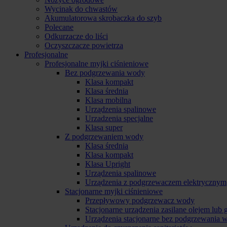
Wycinak do chwastów
Akumulatorowa skrobaczka do szyb
Polecane
Odkurzacze do liści
Oczyszczacze powietrza
Profesjonalne
Profesjonalne myjki ciśnieniowe
Bez podgrzewania wody
Klasa kompakt
Klasa średnia
Klasa mobilna
Urządzenia spalinowe
Urzadzenia specjalne
Klasa super
Z podgrzewaniem wody
Klasa średnia
Klasa kompakt
Klasa Upright
Urządzenia spalinowe
Urządzenia z podgrzewaczem elektrycznym
Stacjonarne myjki ciśnieniowe
Przepływowy podgrzewacz wody
Stacjonarne urządzenia zasilane olejem lub
Urządzenia stacjonarne bez podgrzewania 