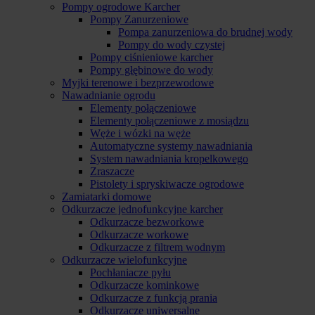
Pompy ogrodowe Karcher
Pompy Zanurzeniowe
Pompa zanurzeniowa do brudnej wody
Pompy do wody czystej
Pompy ciśnieniowe karcher
Pompy głębinowe do wody
Myjki terenowe i bezprzewodowe
Nawadnianie ogrodu
Elementy połączeniowe
Elementy połączeniowe z mosiądzu
Węże i wózki na węże
Automatyczne systemy nawadniania
System nawadniania kropelkowego
Zraszacze
Pistolety i spryskiwacze ogrodowe
Zamiatarki domowe
Odkurzacze jednofunkcyjne karcher
Odkurzacze bezworkowe
Odkurzacze workowe
Odkurzacze z filtrem wodnym
Odkurzacze wielofunkcyjne
Pochłaniacze pyłu
Odkurzacze kominkowe
Odkurzacze z funkcją prania
Odkurzacze uniwersalne