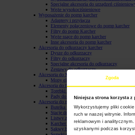
Specjalne akcesoria do urządzeń ciśnieniow
Węże wysokociśnieniowe
Wyposażenie do pomp karcher
Adaptery i przyłącza
Elementy połączeniowe do pomp karcher
Filtry do pomp Karcher
Węże ssące do pomp karcher
Inne akcesoria do pomp karcher
Akcesoria do odkurzaczy karcher
Dysze do odkurzaczy
Filtry do odkurzaczy
Specjalne akcesoria do odkurzaczy
Zestawy do odkurzaczy
Akcesoria do Mopów elektrycznych
Zgoda
Mopy elektryczne
Akcesoria do froterek
Torebki filtracyjne do froterki
Pady do froterki karcher
Niniejsza strona korzysta z
Akcesoria do myjki do okien karcher
Wykorzystujemy pliki cookie 
Butelka ze spryskiwaczem karcher
Stacje do ładowania i baterie do myjek oki
ruch w naszej witrynie. Inf
Listwy zbierające do ssawki
reklamowym i analitycznym. 
Karcher pady z mikrofibry
uzyskanymi podczas korzysta
Sakwy biodrowe
Ssawki do myjek karcher