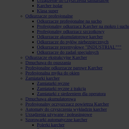
Urządzenie do czyszczenia sanitariatów
Karcher isolar
Klasa super
Odkurzacze profesjonalne
Odkurzacze profesjonalne na sucho
Profesjonalny odkurzacz Karcher na mokro i such
Profesjonalny odkurzacz szczotkowy
Odkurzacze akumulatorowe karcher
Odkurzacze do pyłów niebezpiecznych
Odkurzacze przemysłowe "INDUSTRIAL"""
Odkurzacze do zadań specjalnych
Odkurzacze ekstrakcyjne Karcher
Dmuchawa do osuszania
Profesjonalne odkurzacze parowe Karcher
Profesjonalna myjka do okien
Zamiatarki karcher
Zamiatarki ręczne
Zamiatarki ręczne z trakcją
Zamiatarki z siedzeniem dla operatora
Dmuchawa akumulatorowa
Profesjonalny oczyszczacz powietrza Karcher
Automaty do czyszczenia wykładzin karcher
Urządzenia używane / poleasingowe
Szorowarki automatyczne karcher
Polerki karcher