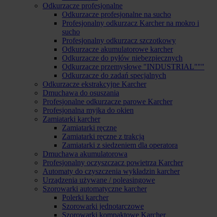
Odkurzacze profesjonalne
Odkurzacze profesjonalne na sucho
Profesjonalny odkurzacz Karcher na mokro i
sucho
Profesjonalny odkurzacz szczotkowy
Odkurzacze akumulatorowe karcher
Odkurzacze do pyłów niebezpiecznych
Odkurzacze przemysłowe "INDUSTRIAL"""
Odkurzacze do zadań specjalnych
Odkurzacze ekstrakcyjne Karcher
Dmuchawa do osuszania
Profesjonalne odkurzacze parowe Karcher
Profesjonalna myjka do okien
Zamiatarki karcher
Zamiatarki ręczne
Zamiatarki ręczne z trakcją
Zamiatarki z siedzeniem dla operatora
Dmuchawa akumulatorowa
Profesjonalny oczyszczacz powietrza Karcher
Automaty do czyszczenia wykładzin karcher
Urządzenia używane / poleasingowe
Szorowarki automatyczne karcher
Polerki karcher
Szorowarki jednotarczowe
Szorowarki kompaktowe Karcher