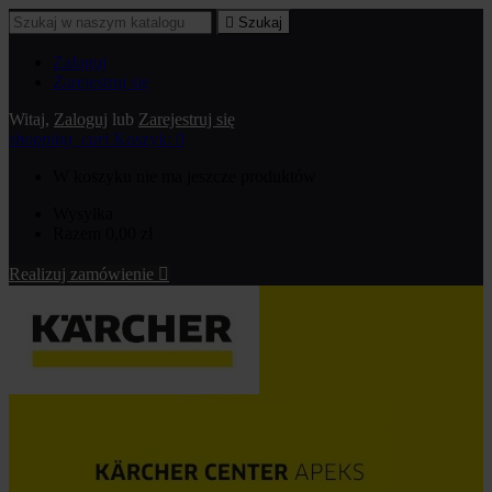

Szukaj
Zaloguj
Zarejestruj się
Witaj,
Zaloguj
lub
Zarejestruj się
shopping_cart
Koszyk:
0
W koszyku nie ma jeszcze produktów
Wysyłka
Razem
0,00 zł
Realizuj zamówienie
