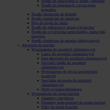
Środki do stosowania w domu i ogrodzie
Środki do pielęgnacji i czyszczenia
pojazdów
Środki chemiczne do froterki
Środki chemiczne do parownic
Płyn do myjki do okien
Środki do odkurzaczy piorących karcher
Środki do czyszczenia samochodów, motocykli,
rowerów
Środki chemiczne do mopów elektrycznych
Akcesoria do karcher
Wyposażenie do urządzeń ciśnieniowych
Lance do urządzeń ciśnieniowych
Inne akcesoria do urządzeń ciśnieniowych
Szczotki i gąbki do urządzeń
ciśnieniowych
Wyposażenie do mycia powierzchni
twardych
Specjalne akcesoria do urządzeń
ciśnieniowych
Węże wysokociśnieniowe
Wyposażenie do pomp karcher
Adaptery i przyłącza
Elementy połączeniowe do pomp karcher
Filtry do pomp Karcher