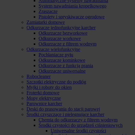
Automatyczne systemy nawadniania
System nawadniania kropelkowego
Zraszacze
Pistolety i spryskiwacze ogrodowe
Zamiatarki domowe
Odkurzacze jednofunkcyjne karcher
Odkurzacze bezworkowe
Odkurzacze workowe
Odkurzacze z filtrem wodnym
Odkurzacze wielofunkcyjne
Pochłaniacze pyłu
Odkurzacze kominkowe
Odkurzacze z funkcją prania
Odkurzacze uniwersalne
Robocleaner
Szczotki elektryczne do podłóg
Myjki i roboty do okien
Froterki domowe
Mopy elektryczne
Parownice karcher
Deski do prasowania do stacji parowej
Środki czyszczące i pielęgnujące karcher
Chemia do odkurzaczy z filtrem wodnym
Środki czystości do urządzeń ciśnieniowych
Uniwersalne środki czystości