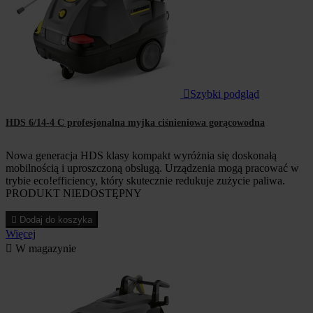

Szybki podgląd
HDS 6/14-4 C profesjonalna myjka ciśnieniowa gorącowodna
Nowa generacja HDS klasy kompakt wyróżnia się doskonałą
mobilnością i uproszczoną obsługą. Urządzenia mogą pracować w
trybie eco!efficiency, który skutecznie redukuje zużycie paliwa.
PRODUKT NIEDOSTĘPNY

Dodaj do koszyka
Więcej

W magazynie