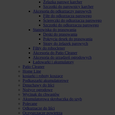
Żelazka parowe karcher
Szczotki do parownicy karcher
Akcesoria do odkurzaczy parowych
Filtr do odkurzacza parowego
Ściereczki do odkurzacza parowego
Szczotki do odkurzacza parowego
Stanowiska do prasowania
Deski do prasowania
Pokrycia desek do prasowania
Stopy do żelazek parowych
Filtry do roboclener
Akcesoria do Patio Cleaner
Akcesoria do urządzeń ogrodowych
Ładowarki i akumulatory
Patio Cleaner
Home Line
kosiarki i roboty koszące
Podkaszarki akumulatorowe
Dmuchawy do liści
Nożyce ogrodowe
Wycinak do chwastów
Akumulatorowa skrobaczka do szyb
Polecane
Odkurzacze do liści
Oczyszczacze powietrza