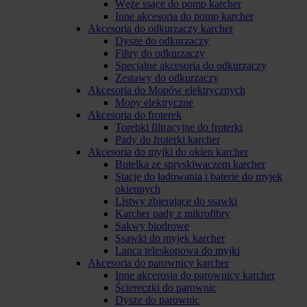
Węże ssące do pomp karcher
Inne akcesoria do pomp karcher
Akcesoria do odkurzaczy karcher
Dysze do odkurzaczy
Filtry do odkurzaczy
Specjalne akcesoria do odkurzaczy
Zestawy do odkurzaczy
Akcesoria do Mopów elektrycznych
Mopy elektryczne
Akcesoria do froterek
Torebki filtracyjne do froterki
Pady do froterki karcher
Akcesoria do myjki do okien karcher
Butelka ze spryskiwaczem karcher
Stacje do ładowania i baterie do myjek
okiennych
Listwy zbierające do ssawki
Karcher pady z mikrofibry
Sakwy biodrowe
Ssawki do myjek karcher
Lanca teleskopowa do myjki
Akcesoria do parownicy karcher
Inne akcerosia do parownicy karcher
Ściereczki do parownic
Dysze do parownic