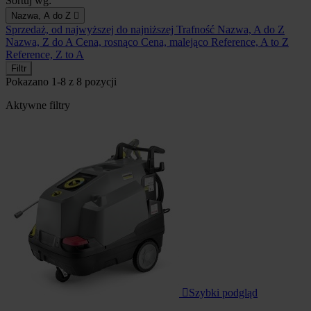
Sortuj wg:
Nazwa, A do Z

Sprzedaż, od najwyższej do najniższej
Trafność
Nazwa, A do Z
Nazwa, Z do A
Cena, rosnąco
Cena, malejąco
Reference, A to Z
Reference, Z to A
Filtr
Pokazano 1-8 z 8 pozycji
Aktywne filtry

Szybki podgląd