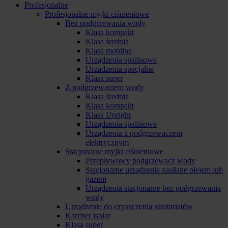
Profesjonalne
Profesjonalne myjki ciśnieniowe
Bez podgrzewania wody
Klasa kompakt
Klasa średnia
Klasa mobilna
Urządzenia spalinowe
Urzadzenia specjalne
Klasa super
Z podgrzewaniem wody
Klasa średnia
Klasa kompakt
Klasa Upright
Urządzenia spalinowe
Urządzenia z podgrzewaczem
elektrycznym
Stacjonarne myjki ciśnieniowe
Przepływowy podgrzewacz wody
Stacjonarne urządzenia zasilane olejem lub
gazem
Urządzenia stacjonarne bez podgrzewania
wody
Urządzenie do czyszczenia sanitariatów
Karcher isolar
Klasa super