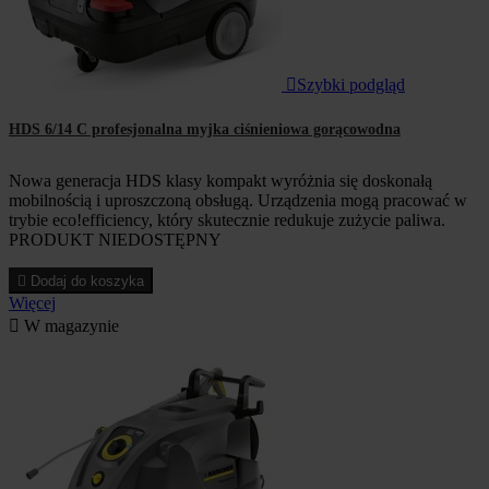

Szybki podgląd
HDS 6/14 C profesjonalna myjka ciśnieniowa gorącowodna
Nowa generacja HDS klasy kompakt wyróżnia się doskonałą
mobilnością i uproszczoną obsługą. Urządzenia mogą pracować w
trybie eco!efficiency, który skutecznie redukuje zużycie paliwa.
PRODUKT NIEDOSTĘPNY

Dodaj do koszyka
Więcej

W magazynie