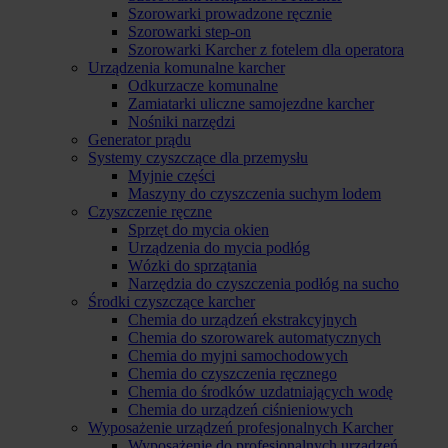
Szorowarki prowadzone ręcznie
Szorowarki step-on
Szorowarki Karcher z fotelem dla operatora
Urządzenia komunalne karcher
Odkurzacze komunalne
Zamiatarki uliczne samojezdne karcher
Nośniki narzędzi
Generator prądu
Systemy czyszczące dla przemysłu
Myjnie części
Maszyny do czyszczenia suchym lodem
Czyszczenie ręczne
Sprzęt do mycia okien
Urządzenia do mycia podłóg
Wózki do sprzątania
Narzędzia do czyszczenia podłóg na sucho
Środki czyszczące karcher
Chemia do urządzeń ekstrakcyjnych
Chemia do szorowarek automatycznych
Chemia do myjni samochodowych
Chemia do czyszczenia ręcznego
Chemia do środków uzdatniających wodę
Chemia do urządzeń ciśnieniowych
Wyposażenie urządzeń profesjonalnych Karcher
Wyposażenie do profesjonalnych urządzeń