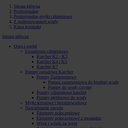
Strona główna
Profesjonalne
Profesjonalne myjki ciśnieniowe
Z podgrzewaniem wody
Klasa kompakt
Strona główna
Dom i ogród
Urządzenia ciśnieniowe
Karcher K2 - K3
Karcher K4 i K5
Karcher K7
Pompy ogrodowe Karcher
Pompy Zanurzeniowe
Pompa zanurzeniowa do brudnej wody
Pompy do wody czystej
Pompy ciśnieniowe karcher
Pompy głębinowe do wody
Myjki terenowe i bezprzewodowe
Nawadnianie ogrodu
Elementy połączeniowe
Elementy połączeniowe z mosiądzu
Węże i wózki na węże