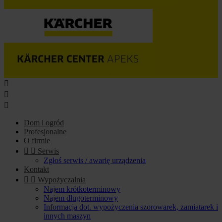



Dom i ogród
Profesjonalne
O firmie


Serwis
Zgłoś serwis / awarię urządzenia
Kontakt


Wypożyczalnia
Najem krótkoterminowy
Najem długoterminowy
Informacja dot. wypożyczenia szorowarek, zamiatarek i
innych maszyn