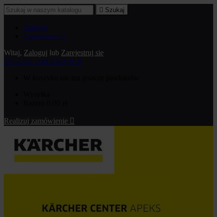

Szukaj
Zaloguj
Zarejestruj się
Witaj,
Zaloguj
lub
Zarejestruj się
shopping_cart
Koszyk:
0
W koszyku nie ma jeszcze produktów
Wysyłka
Razem
0,00 zł
Realizuj zamówienie
