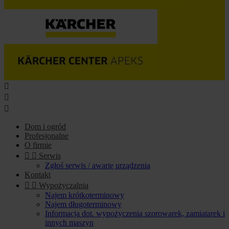



Dom i ogród
Profesjonalne
O firmie


Serwis
Zgłoś serwis / awarię urządzenia
Kontakt


Wypożyczalnia
Najem krótkoterminowy
Najem długoterminowy
Informacja dot. wypożyczenia szorowarek, zamiatarek i
innych maszyn