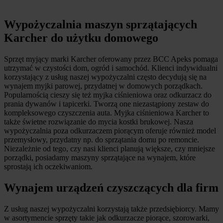
Wypożyczalnia maszyn sprzątających
Karcher do użytku domowego
Sprzęt myjący marki Karcher oferowany przez BCC Apeks pomaga
utrzymać w czystości dom, ogród i samochód. Klienci indywidualni
korzystający z usług naszej wypożyczalni często decydują się na
wynajem myjki parowej, przydatnej w domowych porządkach.
Popularnością cieszy się też myjka ciśnieniowa oraz odkurzacz do
prania dywanów i tapicerki. Tworzą one niezastąpiony zestaw do
kompleksowego czyszczenia auta. Myjka ciśnieniowa Karcher to
także świetne rozwiązanie do mycia kostki brukowej. Nasza
wypożyczalnia poza odkurzaczem piorącym oferuje również model
przemysłowy, przydatny np. do sprzątania domu po remoncie.
Niezależnie od tego, czy nasi klienci planują większe, czy mniejsze
porządki, posiadamy maszyny sprzątające na wynajem, które
sprostają ich oczekiwaniom.
Wynajem urządzeń czyszczących dla firm
Z usług naszej wypożyczalni korzystają także przedsiębiorcy. Mamy
w asortymencie sprzęty takie jak odkurzacze piorące, szorowarki,