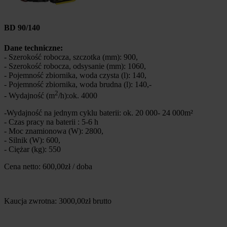
BD 90/140
Dane techniczne:
- Szerokość robocza, szczotka (mm): 900,
- Szerokość robocza, odsysanie (mm): 1060,
- Pojemność zbiornika, woda czysta (l): 140,
- Pojemność zbiornika, woda brudna (l): 140,-
2
- Wydajność (m
/h):ok. 4000
-Wydajność na jednym cyklu baterii: ok. 20 000- 24 000m²
- Czas pracy na baterii : 5-6 h
- Moc znamionowa (W): 2800,
- Silnik (W): 600,
- Ciężar (kg): 550
Cena netto: 600,00zł / doba
Kaucja zwrotna: 3000,00zł brutto