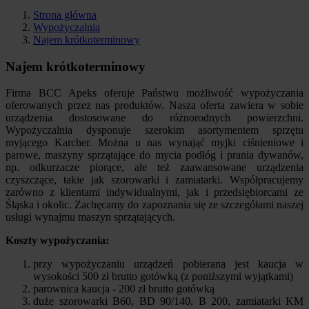
Strona główna
Wypożyczalnia
Najem krótkoterminowy
Najem krótkoterminowy
Firma BCC Apeks oferuje Państwu możliwość wypożyczania
oferowanych przez nas produktów. Nasza oferta zawiera w sobie
urządzenia dostosowane do różnorodnych powierzchni.
Wypożyczalnia dysponuje szerokim asortymentem sprzętu
myjącego Karcher. Można u nas wynająć myjki ciśnieniowe i
parowe, maszyny sprzątające do mycia podłóg i prania dywanów,
np. odkurzacze piorące, ale też zaawansowane urządzenia
czyszczące, takie jak szorowarki i zamiatarki. Współpracujemy
zarówno z klientami indywidualnymi, jak i przedsiębiorcami ze
Śląska i okolic. Zachęcamy do zapoznania się ze szczegółami naszej
usługi wynajmu maszyn sprzątających.
Koszty wypożyczania:
przy wypożyczaniu urządzeń pobierana jest kaucja w
wysokości 500 zł brutto gotówką (z poniższymi wyjątkami)
parownica kaucja - 200 zł brutto gotówką
duże szorowarki B60, BD 90/140, B 200, zamiatarki KM