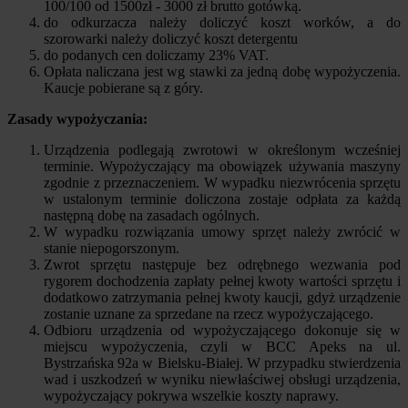
100/100 od 1500zł - 3000 zł brutto gotówką.
do odkurzacza należy doliczyć koszt worków, a do
szorowarki należy doliczyć koszt detergentu
do podanych cen doliczamy 23% VAT.
Opłata naliczana jest wg stawki za jedną dobę wypożyczenia.
Kaucje pobierane są z góry.
Zasady wypożyczania:
Urządzenia podlegają zwrotowi w określonym wcześniej
terminie. Wypożyczający ma obowiązek używania maszyny
zgodnie z przeznaczeniem. W wypadku niezwrócenia sprzętu
w ustalonym terminie doliczona zostaje odpłata za każdą
następną dobę na zasadach ogólnych.
W wypadku rozwiązania umowy sprzęt należy zwrócić w
stanie niepogorszonym.
Zwrot sprzętu następuje bez odrębnego wezwania pod
rygorem dochodzenia zapłaty pełnej kwoty wartości sprzętu i
dodatkowo zatrzymania pełnej kwoty kaucji, gdyż urządzenie
zostanie uznane za sprzedane na rzecz wypożyczającego.
Odbioru urządzenia od wypożyczającego dokonuje się w
miejscu wypożyczenia, czyli w BCC Apeks na ul.
Bystrzańska 92a w Bielsku-Białej. W przypadku stwierdzenia
wad i uszkodzeń w wyniku niewłaściwej obsługi urządzenia,
wypożyczający pokrywa wszelkie koszty naprawy.