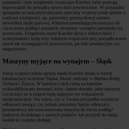
zamiatarki i inne urządzenia czyszczące Karcher, które pomogą
doprowadzić do porządku nawet duże powierzchnie. W przypadku
sprzątania na znacznym obszarze zalecamy wypożyczenie sprzętu o
większej wydajności, np. parownicy przemysłowej zamiast
niewielkiej myjki parowej. Klientom potrzebującym maszyny do
czyszczenia podłóg i posadzek oferujemy wynajem zamiatarki czy
szorowarki. Urządzenia marki Karcher słyną z efektywności i
wytrzymałości, będą więc solidnym wsparciem przy porządkowaniu
nawet tak wymagających powierzchni, jak hale produkcyjne czy
magazynowe.
Maszyny myjące na wynajem – Śląsk
Nasza wypożyczalnia sprzętu marki Karcher działa w trzech
lokalizacjach na terenie Śląska. Mamy oddziały w Bielsku-Białej,
Tychach i Żywcu. W każdym z nich czeka na klientów
wykwalifikowany personel, który chętnie doradzi, jakie maszyny
czyszczące na wynajem będą najlepsze we wskazanych
okolicznościach. Nie wiesz, czy w Twoim przypadku wystarczy
odkurzacz piorący, czy jednak potrzebny będzie odkurzacz
przemysłowy lub zaawansowana maszyna do mycia podłóg?
Zadzwoń do jednego z naszych punktów lub przyjedź do niego
osobiście i zapytaj obsługę.