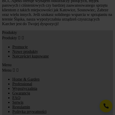
BCC Apeks oferuje wynajem odkurzaczy piorących, myjek
parowych i ciśnieniowych czy bardziej zaawansowanego sprzętu
klientom z takich miejscowości jak Katowice, Sosnowiec, Zabrze
oraz wielu innych. Jeśli szukasz solidnego wsparcia w sprzątaniu na
terenie Śląska, nasza wypożyczalnia urządzeń czyszczących
Karcher jest do Twojej dyspozycji!
Produkty
Produkty


Promocje
Nowe produkty
Najczęściej kupowane
Menu
Menu


Home & Garden
Professional
Wypożyczalnia
Gwarancja
FAQ
Serwis
Regulamin
Polityka prywatności