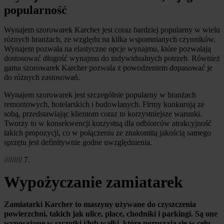
popularność
Wynajem szorowarek Karcher jest coraz bardziej popularny w wielu 
różnych branżach, ze względu na kilka wspomnianych czynników. 
Wynajem pozwala na elastyczne opcje wynajmu, które pozwalają 
dostosować długość wynajmu do indywidualnych potrzeb. Również 
gama szorowarek Karcher pozwala z powodzeniem dopasować je 
do różnych zastosowań.
Wynajem szorowarek jest szczególnie popularny w branżach 
remontowych, hotelarskich i budowlanych. Firmy konkurują ze 
sobą, przedstawiając klientom coraz to korzystniejsze warunki. 
Tworzy to w konsekwencji korzystną dla odbiorców atrakcyjność 
takich propozycji, co w połączeniu ze znakomitą jakością samego 
sprzętu jest definitywnie godne uwzględnienia.
///////// 7.
Wypożyczanie zamiatarek
Zamiatarki Karcher to maszyny używane do czyszczenia 
powierzchni, takich jak ulice, place, chodniki i parkingi. Są one 
wyposażone w szczotki i/lub wałki, które poruszają się w celu 