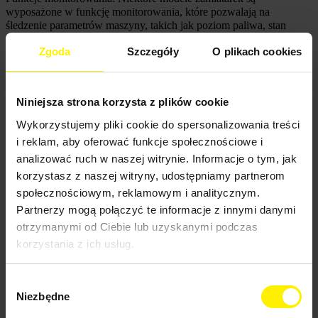
wyposażone w funkcję monitorowania, które pozwalają na 
śledzenie parametrów maszyny, takich jak poziom paliwa, stan 
filtrów i inne ważne informacje.
Zgoda
Szczegóły
O plikach cookies
Te funkcje pozwalają na skuteczne i wydajne sprzątanie 
powierzchni, co jest szczególnie przydatne w przypadku dużych 
terenów i trudno dostępnych miejsc.
Niniejsza strona korzysta z plików cookie
Dla kogo przeznaczone są zamiatarki 
Wykorzystujemy pliki cookie do spersonalizowania treści
Karcher?
i reklam, aby oferować funkcje społecznościowe i
analizować ruch w naszej witrynie. Informacje o tym, jak
Zamiatarki te są przeznaczone dla wielu różnych grup 
korzystasz z naszej witryny, udostępniamy partnerom
użytkowników, korzystają z nich między innymi:
społecznościowym, reklamowym i analitycznym.
Partnerzy mogą połączyć te informacje z innymi danymi
Właściciele nieruchomości: Właściciele nieruchomości, takich jak 
budynki mieszkalne, magazyny i hale produkcyjne, mogą wynająć 
otrzymanymi od Ciebie lub uzyskanymi podczas
lub kupić zamiatarki, aby utrzymać czystość na swoich terenach.
korzystania z ich usług.
Firmy sprzątające: Firmy sprzątające często wynajmują lub kupują 
zamiatarki, aby usprawnić swoje procesy sprzątania i uzyskać lepsze 
Wybór
efekty.
Niezbędne
zgody
Miasta i gminy: Miasta i gminy często wynajmują lub kupują 