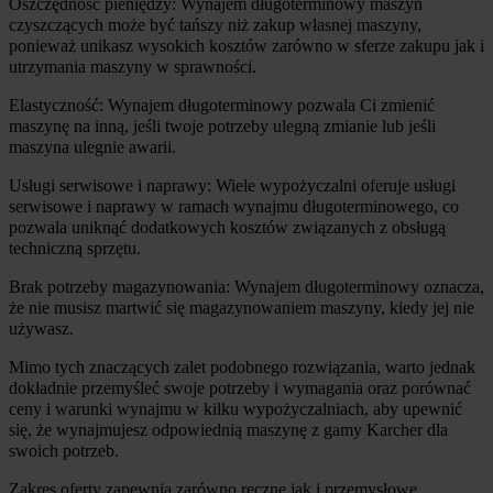
Oszczędność pieniędzy: Wynajem długoterminowy maszyn 
czyszczących może być tańszy niż zakup własnej maszyny, 
ponieważ unikasz wysokich kosztów zarówno w sferze zakupu jak i 
utrzymania maszyny w sprawności.
Elastyczność: Wynajem długoterminowy pozwala Ci zmienić 
maszynę na inną, jeśli twoje potrzeby ulegną zmianie lub jeśli 
maszyna ulegnie awarii.
Usługi serwisowe i naprawy: Wiele wypożyczalni oferuje usługi 
serwisowe i naprawy w ramach wynajmu długoterminowego, co 
pozwala uniknąć dodatkowych kosztów związanych z obsługą 
techniczną sprzętu.
Brak potrzeby magazynowania: Wynajem długoterminowy oznacza, 
że nie musisz martwić się magazynowaniem maszyny, kiedy jej nie 
używasz.
Mimo tych znaczących zalet podobnego rozwiązania, warto jednak 
dokładnie przemyśleć swoje potrzeby i wymagania oraz porównać 
ceny i warunki wynajmu w kilku wypożyczalniach, aby upewnić 
się, że wynajmujesz odpowiednią maszynę z gamy Karcher dla 
swoich potrzeb. 
Zakres oferty zapewnia zarówno ręczne jak i przemysłowe 