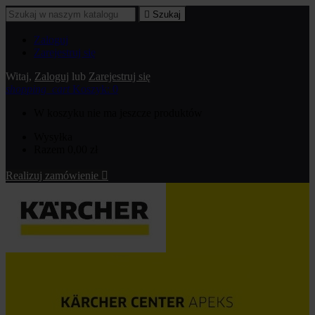

Szukaj
Zaloguj
Zarejestruj się
Witaj,
Zaloguj
lub
Zarejestruj się
shopping_cart
Koszyk:
0
W koszyku nie ma jeszcze produktów
Wysyłka
Razem
0,00 zł
Realizuj zamówienie
