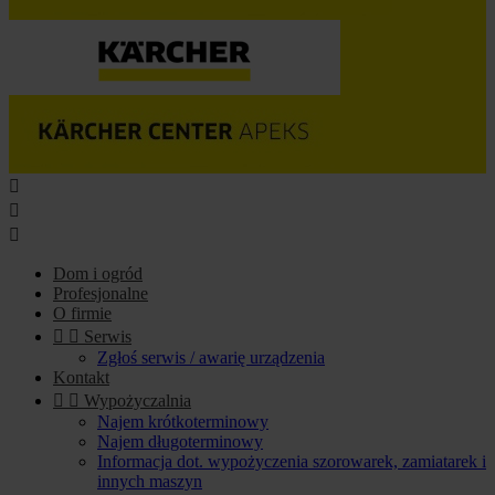



Dom i ogród
Profesjonalne
O firmie


Serwis
Zgłoś serwis / awarię urządzenia
Kontakt


Wypożyczalnia
Najem krótkoterminowy
Najem długoterminowy
Informacja dot. wypożyczenia szorowarek, zamiatarek i
innych maszyn