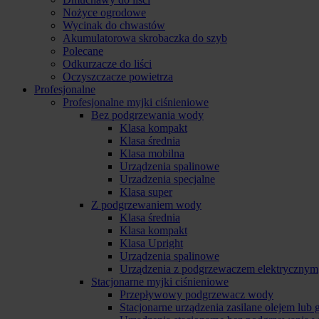
Nożyce ogrodowe
Wycinak do chwastów
Akumulatorowa skrobaczka do szyb
Polecane
Odkurzacze do liści
Oczyszczacze powietrza
Profesjonalne
Profesjonalne myjki ciśnieniowe
Bez podgrzewania wody
Klasa kompakt
Klasa średnia
Klasa mobilna
Urządzenia spalinowe
Urzadzenia specjalne
Klasa super
Z podgrzewaniem wody
Klasa średnia
Klasa kompakt
Klasa Upright
Urządzenia spalinowe
Urządzenia z podgrzewaczem elektrycznym
Stacjonarne myjki ciśnieniowe
Przepływowy podgrzewacz wody
Stacjonarne urządzenia zasilane olejem lub