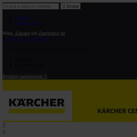

Szukaj
Zaloguj
Zarejestruj się
Witaj,
Zaloguj
lub
Zarejestruj się
shopping_cart
Koszyk:
0
W koszyku nie ma jeszcze produktów
Wysyłka
Razem
0,00 zł
Realizuj zamówienie


