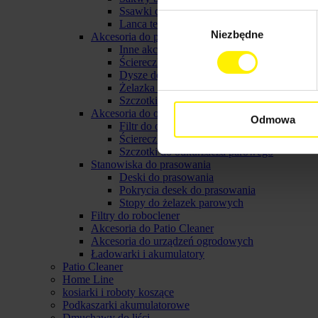
Ssawki do myjek karcher
Wybór
Lanca teleskopowa do myjki
Niezbędne
zgody
Akcesoria do parownicy karcher
Inne akcerosia do parownicy karcher
Ściereczki do parownic
Dysze do parownic
Żelazka parowe karcher
Szczotki do parownicy karcher
Akcesoria do odkurzaczy parowych
Odmowa
Filtr do odkurzacza parowego
Ściereczki do odkurzacza parowego
Szczotki do odkurzacza parowego
Stanowiska do prasowania
Deski do prasowania
Pokrycia desek do prasowania
Stopy do żelazek parowych
Filtry do roboclener
Akcesoria do Patio Cleaner
Akcesoria do urządzeń ogrodowych
Ładowarki i akumulatory
Patio Cleaner
Home Line
kosiarki i roboty koszące
Podkaszarki akumulatorowe
Dmuchawy do liści