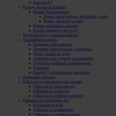
Karcher K7
Pompy ogrodowe Karcher
Pompy Zanurzeniowe
Pompa zanurzeniowa do brudnej wody
Pompy do wody czystej
Pompy ciśnieniowe karcher
Pompy głębinowe do wody
Myjki terenowe i bezprzewodowe
Nawadnianie ogrodu
Elementy połączeniowe
Elementy połączeniowe z mosiądzu
Węże i wózki na węże
Automatyczne systemy nawadniania
System nawadniania kropelkowego
Zraszacze
Pistolety i spryskiwacze ogrodowe
Zamiatarki domowe
Odkurzacze jednofunkcyjne karcher
Odkurzacze bezworkowe
Odkurzacze workowe
Odkurzacze z filtrem wodnym
Odkurzacze wielofunkcyjne
Pochłaniacze pyłu
Odkurzacze kominkowe
Odkurzacze z funkcją prania