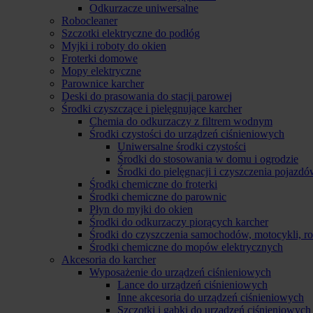
Odkurzacze uniwersalne
Robocleaner
Szczotki elektryczne do podłóg
Myjki i roboty do okien
Froterki domowe
Mopy elektryczne
Parownice karcher
Deski do prasowania do stacji parowej
Środki czyszczące i pielęgnujące karcher
Chemia do odkurzaczy z filtrem wodnym
Środki czystości do urządzeń ciśnieniowych
Uniwersalne środki czystości
Środki do stosowania w domu i ogrodzie
Środki do pielęgnacji i czyszczenia pojazd
Środki chemiczne do froterki
Środki chemiczne do parownic
Płyn do myjki do okien
Środki do odkurzaczy piorących karcher
Środki do czyszczenia samochodów, motocykli, 
Środki chemiczne do mopów elektrycznych
Akcesoria do karcher
Wyposażenie do urządzeń ciśnieniowych
Lance do urządzeń ciśnieniowych
Inne akcesoria do urządzeń ciśnieniowych
Szczotki i gąbki do urządzeń ciśnieniowych