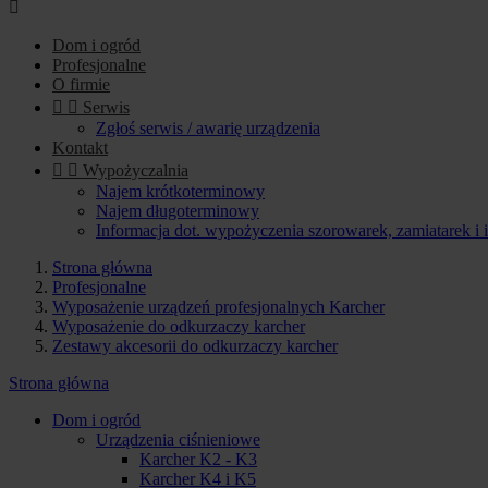

Dom i ogród
Profesjonalne
O firmie


Serwis
Zgłoś serwis / awarię urządzenia
Kontakt


Wypożyczalnia
Najem krótkoterminowy
Najem długoterminowy
Informacja dot. wypożyczenia szorowarek, zamiatarek i
Strona główna
Profesjonalne
Wyposażenie urządzeń profesjonalnych Karcher
Wyposażenie do odkurzaczy karcher
Zestawy akcesorii do odkurzaczy karcher
Strona główna
Dom i ogród
Urządzenia ciśnieniowe
Karcher K2 - K3
Karcher K4 i K5