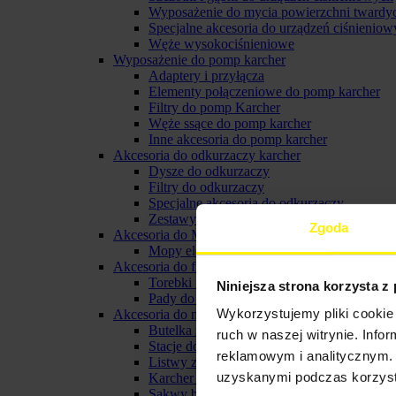
Wyposażenie do mycia powierzchni twardy
Specjalne akcesoria do urządzeń ciśnieniow
Węże wysokociśnieniowe
Wyposażenie do pomp karcher
Adaptery i przyłącza
Elementy połączeniowe do pomp karcher
Filtry do pomp Karcher
Węże ssące do pomp karcher
Inne akcesoria do pomp karcher
Akcesoria do odkurzaczy karcher
Dysze do odkurzaczy
Filtry do odkurzaczy
Specjalne akcesoria do odkurzaczy
Zestawy do odkurzaczy
Zgoda
Akcesoria do Mopów elektrycznych
Mopy elektryczne
Akcesoria do froterek
Torebki filtracyjne do froterki
Niniejsza strona korzysta z
Pady do froterki karcher
Wykorzystujemy pliki cookie 
Akcesoria do myjki do okien karcher
Butelka ze spryskiwaczem karcher
ruch w naszej witrynie. Inf
Stacje do ładowania i baterie do myjek oki
reklamowym i analitycznym. 
Listwy zbierające do ssawki
uzyskanymi podczas korzysta
Karcher pady z mikrofibry
Sakwy biodrowe