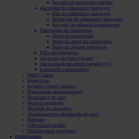
Szczotki do parownicy karcher
Akcesoria do odkurzaczy parowych
Filtr do odkurzacza parowego
Ściereczki do odkurzacza parowego
Szczotki do odkurzacza parowego
Stanowiska do prasowania
Deski do prasowania
Pokrycia desek do prasowania
Stopy do żelazek parowych
Filtry do roboclener
Akcesoria do Patio Cleaner
Akcesoria do urządzeń ogrodowych
Ładowarki i akumulatory
Patio Cleaner
Home Line
kosiarki i roboty koszące
Podkaszarki akumulatorowe
Dmuchawy do liści
Nożyce ogrodowe
Wycinak do chwastów
Akumulatorowa skrobaczka do szyb
Polecane
Odkurzacze do liści
Oczyszczacze powietrza
Profesjonalne