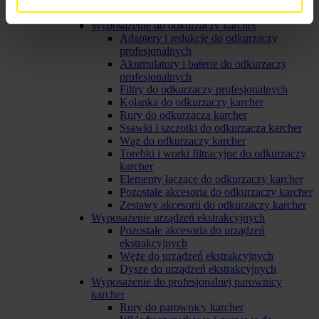
Układ paliwowy
Wyposażenie do odkurzaczy karcher
Adaptery i redukcje do odkurzaczy
profesjonalnych
Akumulatory i baterie do odkurzaczy
profesjonalnych
Filtry do odkurzaczy profesjonalnych
Kolanka do odkurzaczy karcher
Rury do odkurzacza karcher
Ssawki i szczotki do odkurzacza karcher
Wąż do odkurzaczy karcher
Torebki i worki filtracyjne do odkurzaczy
karcher
Elementy łączące do odkurzaczy karcher
Pozostałe akcesoria do odkurzaczy karcher
Zestawy akcesorii do odkurzaczy karcher
Wyposażenie urządzeń ekstrakcyjnych
Pozostałe akcesoria do urządzeń
ekstrakcyjnych
Węże do urządzeń ekstrakcyjnych
Dysze do urządzeń ekstrakcyjnych
Wyposażenie do profesjonalnej parownicy
karcher
Rury do parownicy karcher