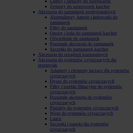
Listwy i fartuchy do szorowarek
Zestawy do szorowarek karcher
Akcesoria do zamiatarek profesjonalnych
Akumulatory, baterie i ładowarki do
zamiatarek
Filtry do zamiatarek
Opony i koła do zamiatarek karcher
Oświetlenie do zamiatarek
Pozostałe akcesoria do zamiatarek
Szczotki do zamiatarek karcher
Akcesoria do urządzeń komunalnych
Akcesoria do systemów czyszczących dla
przemysłu
Adaptery i elementy łączące dla systemów
czyszczących
Dysze do systemów czyszczących
Filtry i torebki filtracyjne do systemów
czyszczących
Pozostałe akcesoria do systemów
czyszczących
Pistolety do systemów czyszczących
Węże do systemów czyszczących
Lance
Szczotki i ssawki dla systemów
czyszczących