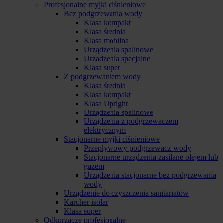
Profesjonalne myjki ciśnieniowe
Bez podgrzewania wody
Klasa kompakt
Klasa średnia
Klasa mobilna
Urządzenia spalinowe
Urzadzenia specjalne
Klasa super
Z podgrzewaniem wody
Klasa średnia
Klasa kompakt
Klasa Upright
Urządzenia spalinowe
Urządzenia z podgrzewaczem
elektrycznym
Stacjonarne myjki ciśnieniowe
Przepływowy podgrzewacz wody
Stacjonarne urządzenia zasilane olejem lub
gazem
Urządzenia stacjonarne bez podgrzewania
wody
Urządzenie do czyszczenia sanitariatów
Karcher isolar
Klasa super
Odkurzacze profesjonalne