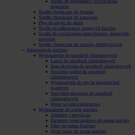
Środki do pielęgnacji i czyszczenia
pojazdów
Środki chemiczne do froterki
Środki chemiczne do parownic
Płyn do myjki do okien
Środki do odkurzaczy piorących karcher
Środki do czyszczenia samochodów, motocykli,
rowerów
Środki chemiczne do mopów elektrycznych
Akcesoria do karcher
Wyposażenie do urządzeń ciśnieniowych
Lance do urządzeń ciśnieniowych
Inne akcesoria do urządzeń ciśnieniowych
Szczotki i gąbki do urządzeń
ciśnieniowych
Wyposażenie do mycia powierzchni
twardych
Specjalne akcesoria do urządzeń
ciśnieniowych
Węże wysokociśnieniowe
Wyposażenie do pomp karcher
Adaptery i przyłącza
Elementy połączeniowe do pomp karcher
Filtry do pomp Karcher
Węże ssące do pomp karcher