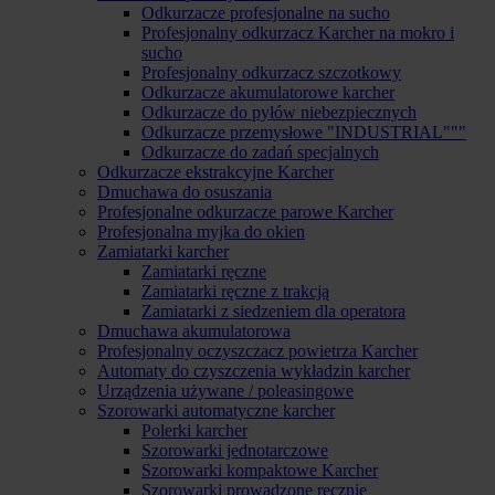
Odkurzacze profesjonalne na sucho
Profesjonalny odkurzacz Karcher na mokro i
sucho
Profesjonalny odkurzacz szczotkowy
Odkurzacze akumulatorowe karcher
Odkurzacze do pyłów niebezpiecznych
Odkurzacze przemysłowe "INDUSTRIAL"""
Odkurzacze do zadań specjalnych
Odkurzacze ekstrakcyjne Karcher
Dmuchawa do osuszania
Profesjonalne odkurzacze parowe Karcher
Profesjonalna myjka do okien
Zamiatarki karcher
Zamiatarki ręczne
Zamiatarki ręczne z trakcją
Zamiatarki z siedzeniem dla operatora
Dmuchawa akumulatorowa
Profesjonalny oczyszczacz powietrza Karcher
Automaty do czyszczenia wykładzin karcher
Urządzenia używane / poleasingowe
Szorowarki automatyczne karcher
Polerki karcher
Szorowarki jednotarczowe
Szorowarki kompaktowe Karcher
Szorowarki prowadzone ręcznie