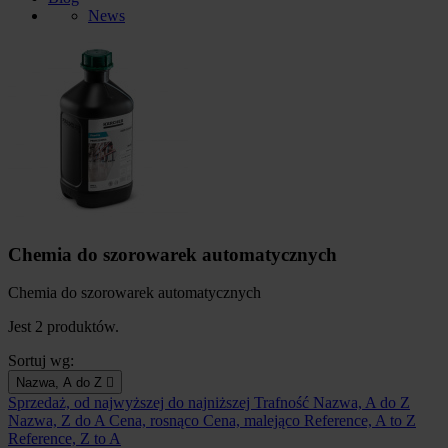
News
Chemia do szorowarek automatycznych
Chemia do szorowarek automatycznych
Jest 2 produktów.
Sortuj wg:
Nazwa, A do Z

Sprzedaż, od najwyższej do najniższej
Trafność
Nazwa, A do Z
Nazwa, Z do A
Cena, rosnąco
Cena, malejąco
Reference, A to Z
Reference, Z to A