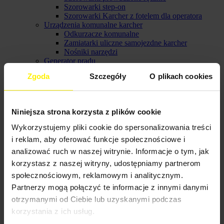
Szorowarki step-on
Szorowarki Karcher z fotelem dla operatora
Urządzenia komunalne karcher
Odkurzacze komunalne
Zamiatarki uliczne samojezdne karcher
Nośniki narzędzi
Generator prądu
Systemy czyszczące dla przemysłu
Zgoda
Szczegóły
O plikach cookies
Myjnie części
Maszyny do czyszczenia suchym lodem
Czyszczenie ręczne
Sprzęt do mycia okien
Niniejsza strona korzysta z plików cookie
Urządzenia do mycia podłóg
Wózki do sprzątania
Wykorzystujemy pliki cookie do spersonalizowania treści
Narzędzia do czyszczenia podłóg na sucho
i reklam, aby oferować funkcje społecznościowe i
Środki czyszczące karcher
Chemia do urządzeń ekstrakcyjnych
analizować ruch w naszej witrynie. Informacje o tym, jak
Chemia do szorowarek automatycznych
korzystasz z naszej witryny, udostępniamy partnerom
Chemia do myjni samochodowych
społecznościowym, reklamowym i analitycznym.
Chemia do czyszczenia ręcznego
Chemia do środków uzdatniających wodę
Partnerzy mogą połączyć te informacje z innymi danymi
Chemia do urządzeń ciśnieniowych
otrzymanymi od Ciebie lub uzyskanymi podczas
Wyposażenie urządzeń profesjonalnych Karcher
korzystania z ich usług.
Wyposażenie do profesjonalnych urządzeń
ciśnieniowych