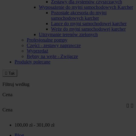
Zestawy dla systemów czyszczących
Wyposażenie do myjni samochodowych Karcher
Pozostałe akcesoria do myjni
samochodowych karcher
Lance do myjni samochodowej karcher
Węże do myjni samochodowej karcher
Utrzymanie terenów zielonych
Profesjonalne pompy
Części - zestawy naprawcze
Wyprzedaż
Bębny na węże - Zwijacze
Produkty polecane

Tak
Filtruj według
Cena


Cena
100,00 zł - 301,00 zł
Blog