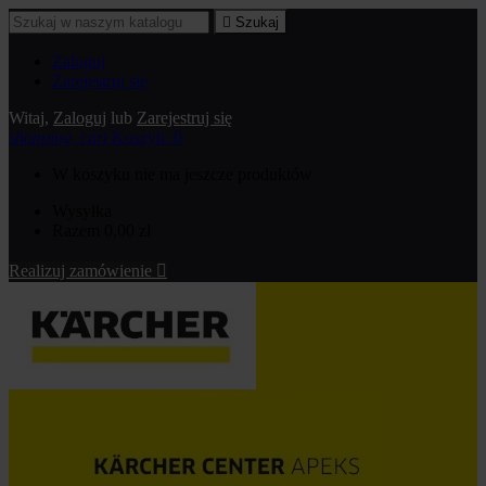

Szukaj
Zaloguj
Zarejestruj się
Witaj,
Zaloguj
lub
Zarejestruj się
shopping_cart
Koszyk:
0
W koszyku nie ma jeszcze produktów
Wysyłka
Razem
0,00 zł
Realizuj zamówienie
