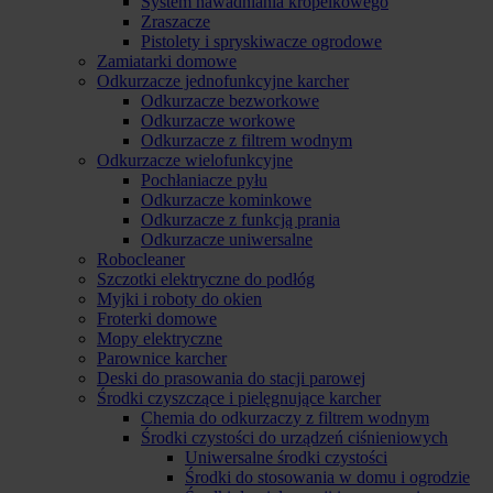
System nawadniania kropelkowego
Zraszacze
Pistolety i spryskiwacze ogrodowe
Zamiatarki domowe
Odkurzacze jednofunkcyjne karcher
Odkurzacze bezworkowe
Odkurzacze workowe
Odkurzacze z filtrem wodnym
Odkurzacze wielofunkcyjne
Pochłaniacze pyłu
Odkurzacze kominkowe
Odkurzacze z funkcją prania
Odkurzacze uniwersalne
Robocleaner
Szczotki elektryczne do podłóg
Myjki i roboty do okien
Froterki domowe
Mopy elektryczne
Parownice karcher
Deski do prasowania do stacji parowej
Środki czyszczące i pielęgnujące karcher
Chemia do odkurzaczy z filtrem wodnym
Środki czystości do urządzeń ciśnieniowych
Uniwersalne środki czystości
Środki do stosowania w domu i ogrodzie