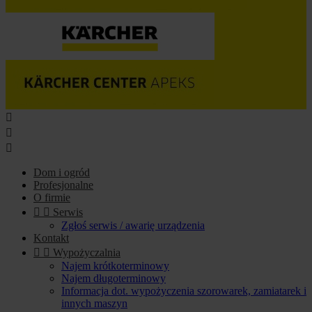



Dom i ogród
Profesjonalne
O firmie


Serwis
Zgłoś serwis / awarię urządzenia
Kontakt


Wypożyczalnia
Najem krótkoterminowy
Najem długoterminowy
Informacja dot. wypożyczenia szorowarek, zamiatarek i
innych maszyn