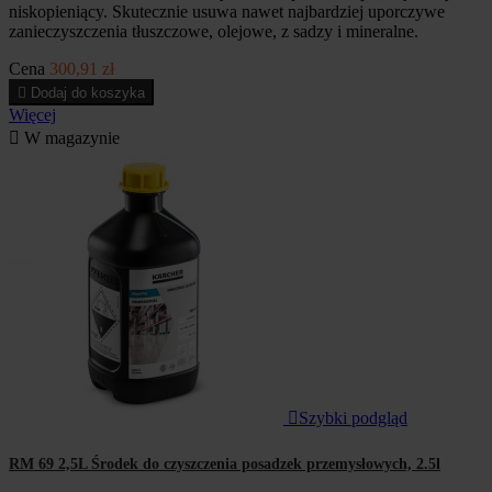
niskopieniący. Skutecznie usuwa nawet najbardziej uporczywe
zanieczyszczenia tłuszczowe, olejowe, z sadzy i mineralne.
Cena
300,91 zł

Dodaj do koszyka
Więcej

W magazynie

Szybki podgląd
RM 69 2,5L Środek do czyszczenia posadzek przemysłowych, 2.5l