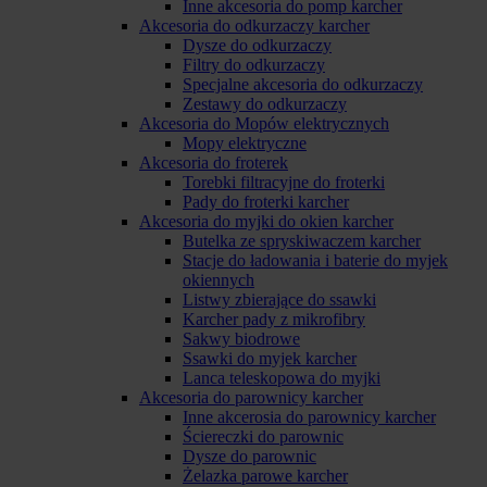
Inne akcesoria do pomp karcher
Akcesoria do odkurzaczy karcher
Dysze do odkurzaczy
Filtry do odkurzaczy
Specjalne akcesoria do odkurzaczy
Zestawy do odkurzaczy
Akcesoria do Mopów elektrycznych
Mopy elektryczne
Akcesoria do froterek
Torebki filtracyjne do froterki
Pady do froterki karcher
Akcesoria do myjki do okien karcher
Butelka ze spryskiwaczem karcher
Stacje do ładowania i baterie do myjek
okiennych
Listwy zbierające do ssawki
Karcher pady z mikrofibry
Sakwy biodrowe
Ssawki do myjek karcher
Lanca teleskopowa do myjki
Akcesoria do parownicy karcher
Inne akcerosia do parownicy karcher
Ściereczki do parownic
Dysze do parownic
Żelazka parowe karcher