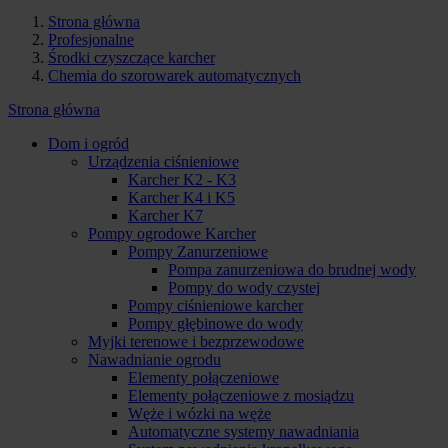
Strona główna
Profesjonalne
Środki czyszczące karcher
Chemia do szorowarek automatycznych
Strona główna
Dom i ogród
Urządzenia ciśnieniowe
Karcher K2 - K3
Karcher K4 i K5
Karcher K7
Pompy ogrodowe Karcher
Pompy Zanurzeniowe
Pompa zanurzeniowa do brudnej wody
Pompy do wody czystej
Pompy ciśnieniowe karcher
Pompy głębinowe do wody
Myjki terenowe i bezprzewodowe
Nawadnianie ogrodu
Elementy połączeniowe
Elementy połączeniowe z mosiądzu
Węże i wózki na węże
Automatyczne systemy nawadniania