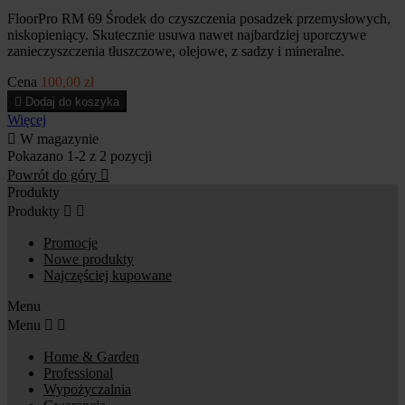
FloorPro RM 69 Środek do czyszczenia posadzek przemysłowych,
niskopieniący. Skutecznie usuwa nawet najbardziej uporczywe
zanieczyszczenia tłuszczowe, olejowe, z sadzy i mineralne.
Cena
100,00 zł

Dodaj do koszyka
Więcej

W magazynie
Pokazano 1-2 z 2 pozycji
Powrót do góry

Produkty
Produkty


Promocje
Nowe produkty
Najczęściej kupowane
Menu
Menu


Home & Garden
Professional
Wypożyczalnia