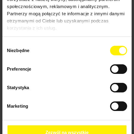
Przystawki do myjek ciśnieniowych
społecznościowym, reklamowym i analitycznym.
Układ paliwowy
Partnerzy mogą połączyć te informacje z innymi danymi
Wyposażenie do odkurzaczy karcher
otrzymanymi od Ciebie lub uzyskanymi podczas
Adaptery i redukcje do odkurzaczy
profesjonalnych
korzystania z ich usług.
Akumulatory i baterie do odkurzaczy
profesjonalnych
Filtry do odkurzaczy profesjonalnych
Wybór
Kolanka do odkurzaczy karcher
Niezbędne
zgody
Rury do odkurzacza karcher
Ssawki i szczotki do odkurzacza karcher
Wąż do odkurzaczy karcher
Preferencje
Torebki i worki filtracyjne do odkurzaczy
karcher
Elementy łączące do odkurzaczy karcher
Pozostałe akcesoria do odkurzaczy karcher
Statystyka
Zestawy akcesorii do odkurzaczy karcher
Wyposażenie urządzeń ekstrakcyjnych
Pozostałe akcesoria do urządzeń
Marketing
ekstrakcyjnych
Węże do urządzeń ekstrakcyjnych
Dysze do urządzeń ekstrakcyjnych
Wyposażenie do profesjonalnej parownicy
karcher
Zezwól na wszystkie