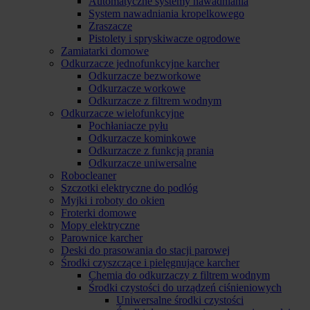
Automatyczne systemy nawadniania
System nawadniania kropelkowego
Zraszacze
Pistolety i spryskiwacze ogrodowe
Zamiatarki domowe
Odkurzacze jednofunkcyjne karcher
Odkurzacze bezworkowe
Odkurzacze workowe
Odkurzacze z filtrem wodnym
Odkurzacze wielofunkcyjne
Pochłaniacze pyłu
Odkurzacze kominkowe
Odkurzacze z funkcją prania
Odkurzacze uniwersalne
Robocleaner
Szczotki elektryczne do podłóg
Myjki i roboty do okien
Froterki domowe
Mopy elektryczne
Parownice karcher
Deski do prasowania do stacji parowej
Środki czyszczące i pielęgnujące karcher
Chemia do odkurzaczy z filtrem wodnym
Środki czystości do urządzeń ciśnieniowych
Uniwersalne środki czystości