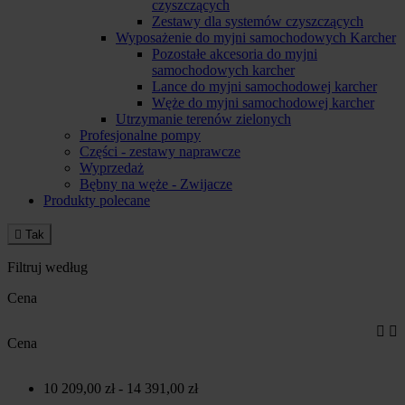
czyszczących
Zestawy dla systemów czyszczących
Wyposażenie do myjni samochodowych Karcher
Pozostałe akcesoria do myjni
samochodowych karcher
Lance do myjni samochodowej karcher
Węże do myjni samochodowej karcher
Utrzymanie terenów zielonych
Profesjonalne pompy
Części - zestawy naprawcze
Wyprzedaż
Bębny na węże - Zwijacze
Produkty polecane

Tak
Filtruj według
Cena


Cena
10 209,00 zł - 14 391,00 zł