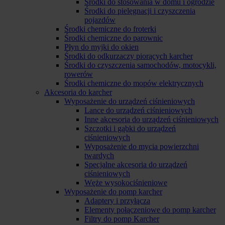
Środki do stosowania w domu i ogrodzie
Środki do pielęgnacji i czyszczenia
pojazdów
Środki chemiczne do froterki
Środki chemiczne do parownic
Płyn do myjki do okien
Środki do odkurzaczy piorących karcher
Środki do czyszczenia samochodów, motocykli,
rowerów
Środki chemiczne do mopów elektrycznych
Akcesoria do karcher
Wyposażenie do urządzeń ciśnieniowych
Lance do urządzeń ciśnieniowych
Inne akcesoria do urządzeń ciśnieniowych
Szczotki i gąbki do urządzeń
ciśnieniowych
Wyposażenie do mycia powierzchni
twardych
Specjalne akcesoria do urządzeń
ciśnieniowych
Węże wysokociśnieniowe
Wyposażenie do pomp karcher
Adaptery i przyłącza
Elementy połączeniowe do pomp karcher
Filtry do pomp Karcher