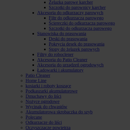
Żelazka parowe karcher
Szczotki do parownicy karcher
Akcesoria do odkurzaczy parowych
Filtr do odkurzacza parowego
Ściereczki do odkurzacza parowego
Szczotki do odkurzacza parowego
Stanowiska do prasowania
Deski do prasowania
Pokrycia desek do prasowania
Stopy do żelazek parowych
Filtry do roboclener
Akcesoria do Patio Cleaner
Akcesoria do urządzeń ogrodowych
Ładowarki i akumulatory
Patio Cleaner
Home Line
kosiarki i roboty koszące
Podkaszarki akumulatorowe
Dmuchawy do liści
Nożyce ogrodowe
Wycinak do chwastów
Akumulatorowa skrobaczka do szyb
Polecane
Odkurzacze do liści
Oczyszczacze powietrza