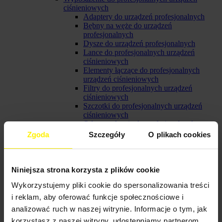
ciśnieniowych
Adaptery do urządzeń profesjonalnych
Bębny na węże do urządzeń
profesjonalnych
Dysze do urządzeń profesjonalnych
Lance do profesjonalnych urządzeń
ciśnieniowych
Elementy łączące do profesjonalnych
urządzeń ciśnieniowych
Filtry do profesjonalnych urządzeń
ciśnieniowych
Szczotki do profesjonalnych urządzeń
ciśnieniowych
Odprowadzanie do profesjonalnych
urządzeń ciśnieniowych
Zgoda
Szczegóły
O plikach cookies
Węże do profesjonalnych urządzeń
ciśnieniowych
Akcesoria do profesjonalnych urządzeń
ciśnieniowych
Niniejsza strona korzysta z plików cookie
Inżektory do profesjonalnych urządzeń
Wykorzystujemy pliki cookie do spersonalizowania treści
ciśnieniowych
Pistolety do profesjonalnych urządzeń
i reklam, aby oferować funkcje społecznościowe i
ciśnieniowych
analizować ruch w naszej witrynie. Informacje o tym, jak
Przewody do profesjonalnych urządzeń
korzystasz z naszej witryny, udostępniamy partnerom
ciśnieniowych