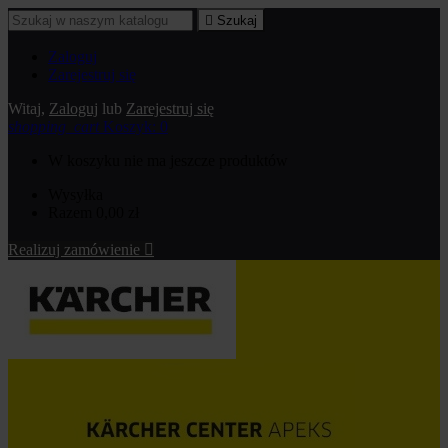

Szukaj
Zaloguj
Zarejestruj się
Witaj,
Zaloguj
lub
Zarejestruj się
shopping_cart
Koszyk:
0
W koszyku nie ma jeszcze produktów
Wysyłka
Razem
0,00 zł
Realizuj zamówienie
