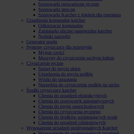
Szorowarki prowadzone ręcznie
Szorowarki step-on
Szorowarki Karcher z fotelem dla operatora
Urządzenia komunalne karcher
Odkurzacze komunalne
Zamiatarki uliczne samojezdne karcher
Nośniki narzędzi
Generator prądu
Systemy czyszczące dla przemysłu
Myjnie części
Maszyny do czyszczenia suchym lodem
Czyszczenie ręczne
Sprzęt do mycia okien
Urządzenia do mycia podłóg
Wózki do sprzątania
Narzędzia do czyszczenia podłóg na sucho
Środki czyszczące karcher
Chemia do urządzeń ekstrakcyjnych
Chemia do szorowarek automatycznych
Chemia do myjni samochodowych
Chemia do czyszczenia ręcznego
Chemia do środków uzdatniających wodę
Chemia do urządzeń ciśnieniowych
Wyposażenie urządzeń profesjonalnych Karcher
Wyposażenie do profesjonalnych urządzeń