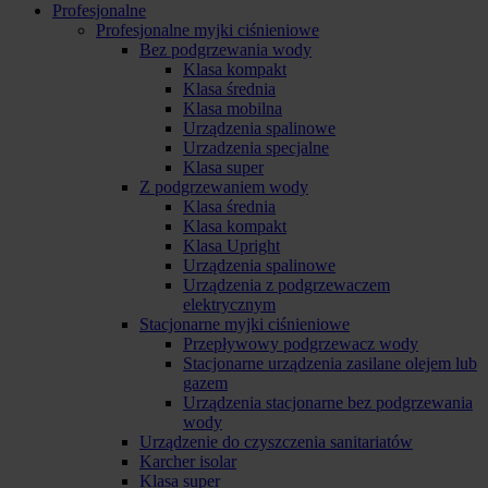
Profesjonalne
Profesjonalne myjki ciśnieniowe
Bez podgrzewania wody
Klasa kompakt
Klasa średnia
Klasa mobilna
Urządzenia spalinowe
Urzadzenia specjalne
Klasa super
Z podgrzewaniem wody
Klasa średnia
Klasa kompakt
Klasa Upright
Urządzenia spalinowe
Urządzenia z podgrzewaczem
elektrycznym
Stacjonarne myjki ciśnieniowe
Przepływowy podgrzewacz wody
Stacjonarne urządzenia zasilane olejem lub
gazem
Urządzenia stacjonarne bez podgrzewania
wody
Urządzenie do czyszczenia sanitariatów
Karcher isolar
Klasa super