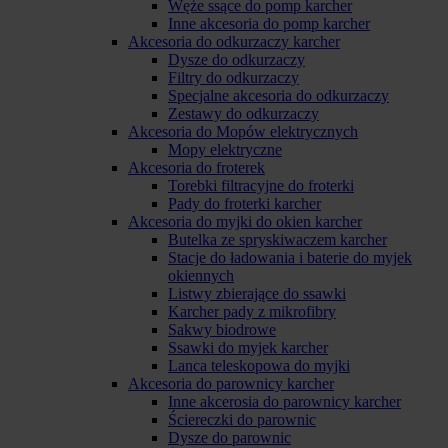
Węże ssące do pomp karcher
Inne akcesoria do pomp karcher
Akcesoria do odkurzaczy karcher
Dysze do odkurzaczy
Filtry do odkurzaczy
Specjalne akcesoria do odkurzaczy
Zestawy do odkurzaczy
Akcesoria do Mopów elektrycznych
Mopy elektryczne
Akcesoria do froterek
Torebki filtracyjne do froterki
Pady do froterki karcher
Akcesoria do myjki do okien karcher
Butelka ze spryskiwaczem karcher
Stacje do ładowania i baterie do myjek
okiennych
Listwy zbierające do ssawki
Karcher pady z mikrofibry
Sakwy biodrowe
Ssawki do myjek karcher
Lanca teleskopowa do myjki
Akcesoria do parownicy karcher
Inne akcerosia do parownicy karcher
Ściereczki do parownic
Dysze do parownic