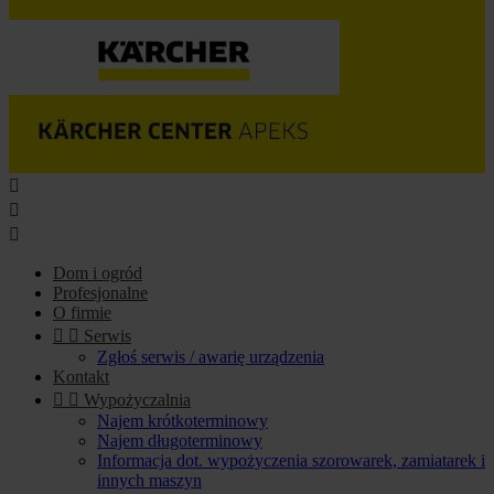



Dom i ogród
Profesjonalne
O firmie


Serwis
Zgłoś serwis / awarię urządzenia
Kontakt


Wypożyczalnia
Najem krótkoterminowy
Najem długoterminowy
Informacja dot. wypożyczenia szorowarek, zamiatarek i
innych maszyn