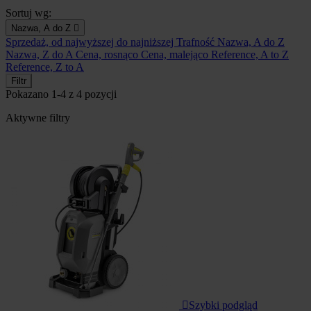
Sortuj wg:
Nazwa, A do Z

Sprzedaż, od najwyższej do najniższej
Trafność
Nazwa, A do Z
Nazwa, Z do A
Cena, rosnąco
Cena, malejąco
Reference, A to Z
Reference, Z to A
Filtr
Pokazano 1-4 z 4 pozycji
Aktywne filtry

Szybki podgląd