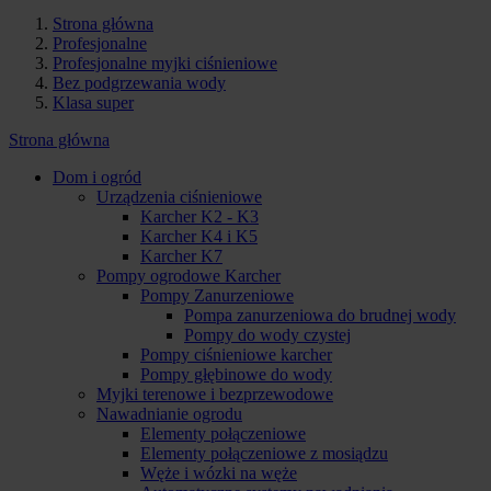
Strona główna
Profesjonalne
Profesjonalne myjki ciśnieniowe
Bez podgrzewania wody
Klasa super
Strona główna
Dom i ogród
Urządzenia ciśnieniowe
Karcher K2 - K3
Karcher K4 i K5
Karcher K7
Pompy ogrodowe Karcher
Pompy Zanurzeniowe
Pompa zanurzeniowa do brudnej wody
Pompy do wody czystej
Pompy ciśnieniowe karcher
Pompy głębinowe do wody
Myjki terenowe i bezprzewodowe
Nawadnianie ogrodu
Elementy połączeniowe
Elementy połączeniowe z mosiądzu
Węże i wózki na węże