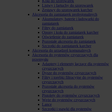
Koła do szorowarek
Listwy i fartuchy do szorowarek
Zestawy do szorowarek karcher
Akcesoria do zamiatarek profesjonalnych
Akumulatory, baterie i ładowarki do
zamiatarek
Filtry do zamiatarek
Opony i koła do zamiatarek karcher
Oświetlenie do zamiatarek
Pozostałe akcesoria do zamiatarek
Szczotki do zamiatarek karcher
Akcesoria do urządzeń komunalnych
Akcesoria do systemów czyszczących dla
przemysłu
Adaptery i elementy łączące dla systemów
czyszczących
Dysze do systemów czyszczących
Filtry i torebki filtracyjne do systemów
czyszczących
Pozostałe akcesoria do systemów
czyszczących
Pistolety do systemów czyszczących
Węże do systemów czyszczących
Lance
Szczotki i ssawki dla systemów