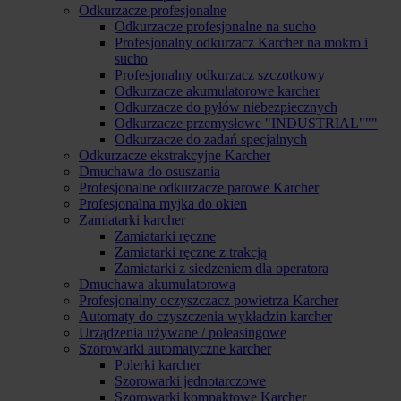
Odkurzacze profesjonalne
Odkurzacze profesjonalne na sucho
Profesjonalny odkurzacz Karcher na mokro i
sucho
Profesjonalny odkurzacz szczotkowy
Odkurzacze akumulatorowe karcher
Odkurzacze do pyłów niebezpiecznych
Odkurzacze przemysłowe "INDUSTRIAL"""
Odkurzacze do zadań specjalnych
Odkurzacze ekstrakcyjne Karcher
Dmuchawa do osuszania
Profesjonalne odkurzacze parowe Karcher
Profesjonalna myjka do okien
Zamiatarki karcher
Zamiatarki ręczne
Zamiatarki ręczne z trakcją
Zamiatarki z siedzeniem dla operatora
Dmuchawa akumulatorowa
Profesjonalny oczyszczacz powietrza Karcher
Automaty do czyszczenia wykładzin karcher
Urządzenia używane / poleasingowe
Szorowarki automatyczne karcher
Polerki karcher
Szorowarki jednotarczowe
Szorowarki kompaktowe Karcher