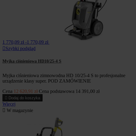
1 770,09 zł
-1 770,09 zł

Szybki podgląd
Myjka ciśnieniowa HD10/25-4 S
Myjka ciśnieniowa zimnowodna HD 10/25-4 S to profesjonalne
urządzenie klasy super. POD ZAMÓWIENIE
Cena
12 620,91 zł
Cena podstawowa
14 391,00 zł

Dodaj do koszyka
Więcej

W magazynie