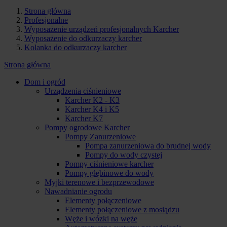
Strona główna
Profesjonalne
Wyposażenie urządzeń profesjonalnych Karcher
Wyposażenie do odkurzaczy karcher
Kolanka do odkurzaczy karcher
Strona główna
Dom i ogród
Urządzenia ciśnieniowe
Karcher K2 - K3
Karcher K4 i K5
Karcher K7
Pompy ogrodowe Karcher
Pompy Zanurzeniowe
Pompa zanurzeniowa do brudnej wody
Pompy do wody czystej
Pompy ciśnieniowe karcher
Pompy głębinowe do wody
Myjki terenowe i bezprzewodowe
Nawadnianie ogrodu
Elementy połączeniowe
Elementy połączeniowe z mosiądzu
Węże i wózki na węże