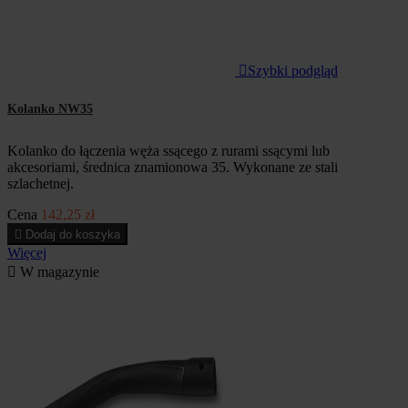

Szybki podgląd
Kolanko NW35
Kolanko do łączenia węża ssącego z rurami ssącymi lub
akcesoriami, średnica znamionowa 35. Wykonane ze stali
szlachetnej.
Cena
142,25 zł

Dodaj do koszyka
Więcej

W magazynie