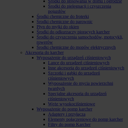
Środki do stosowania w domu i ogrodzie
Środki do pielęgnacji i czyszczenia
pojazdów
Środki chemiczne do froterki
Środki chemiczne do parownic
Płyn do myjki do okien
Środki do odkurzaczy piorących karcher
Środki do czyszczenia samochodów, motocykli,
rowerów
Środki chemiczne do mopów elektrycznych
Akcesoria do karcher
Wyposażenie do urządzeń ciśnieniowych
Lance do urządzeń ciśnieniowych
Inne akcesoria do urządzeń ciśnieniowych
Szczotki i gąbki do urządzeń
ciśnieniowych
Wyposażenie do mycia powierzchni
twardych
Specjalne akcesoria do urządzeń
ciśnieniowych
Węże wysokociśnieniowe
Wyposażenie do pomp karcher
Adaptery i przyłącza
Elementy połączeniowe do pomp karcher
Filtry do pomp Karcher