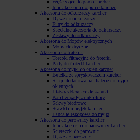
Węże ssące do pomp karcher
Inne akcesoria do pomp karcher
Akcesoria do odkurzaczy karcher
Dysze do odkurzaczy
Filtry do odkurzaczy
Specjalne akcesoria do odkurzaczy
Zestawy do odkurzaczy
Akcesoria do Mopów elektrycznych
Mopy elektryczne
Akcesoria do froterek
Torebki filtracyjne do froterki
Pady do froterki karcher
Akcesoria do myjki do okien karcher
Butelka ze spryskiwaczem karcher
Stacje do ładowania i baterie do myjek
okiennych
Listwy zbierające do ssawki
Karcher pady z mikrofibry
Sakwy biodrowe
Ssawki do myjek karcher
Lanca teleskopowa do myjki
Akcesoria do parownicy karcher
Inne akcerosia do parownicy karcher
Ściereczki do parownic
Dysze do parownic