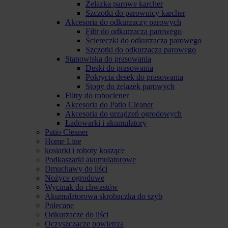
Żelazka parowe karcher
Szczotki do parownicy karcher
Akcesoria do odkurzaczy parowych
Filtr do odkurzacza parowego
Ściereczki do odkurzacza parowego
Szczotki do odkurzacza parowego
Stanowiska do prasowania
Deski do prasowania
Pokrycia desek do prasowania
Stopy do żelazek parowych
Filtry do roboclener
Akcesoria do Patio Cleaner
Akcesoria do urządzeń ogrodowych
Ładowarki i akumulatory
Patio Cleaner
Home Line
kosiarki i roboty koszące
Podkaszarki akumulatorowe
Dmuchawy do liści
Nożyce ogrodowe
Wycinak do chwastów
Akumulatorowa skrobaczka do szyb
Polecane
Odkurzacze do liści
Oczyszczacze powietrza