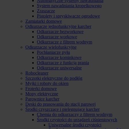
Automatyczne systemy nawadniania
System nawadniania kropelkowego
Zraszacze
Pistolety i spryskiwacze ogrodowe
Zamiatarki domowe
Odkurzacze jednofunkcyjne karcher
Odkurzacze bezworkowe
Odkurzacze workowe
Odkurzacze z filtrem wodnym
Odkurzacze wielofunkcyjne
Pochłaniacze pyłu
Odkurzacze kominkowe
Odkurzacze z funkcją prania
Odkurzacze uniwersalne
Robocleaner
Szczotki elektryczne do podłóg
Myjki i roboty do okien
Froterki domowe
Mopy elektryczne
Parownice karcher
Deski do prasowania do stacji parowej
Środki czyszczące i pielęgnujące karcher
Chemia do odkurzaczy z filtrem wodnym
Środki czystości do urządzeń ciśnieniowych
Uniwersalne środki czystości