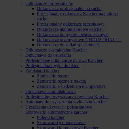
Odkurzacze profesjonalne
Odkurzacze profesjonalne na sucho
Profesjonalny odkurzacz Karcher na mokro i
sucho
Profesjonalny odkurzacz szczotkowy
Odkurzacze akumulatorowe karcher
Odkurzacze do pyłów niebezpiecznych
Odkurzacze przemysłowe "INDUSTRIAL"""
Odkurzacze do zadań specjalnych
Odkurzacze ekstrakcyjne Karcher
Dmuchawa do osuszania
Profesjonalne odkurzacze parowe Karcher
Profesjonalna myjka do okien
Zamiatarki karcher
Zamiatarki ręczne
Zamiatarki ręczne z trakcją
Zamiatarki z siedzeniem dla operatora
Dmuchawa akumulatorowa
Profesjonalny oczyszczacz powietrza Karcher
Automaty do czyszczenia wykładzin karcher
Urządzenia używane / poleasingowe
Szorowarki automatyczne karcher
Polerki karcher
Szorowarki jednotarczowe
Szorowarki kompaktowe Karcher