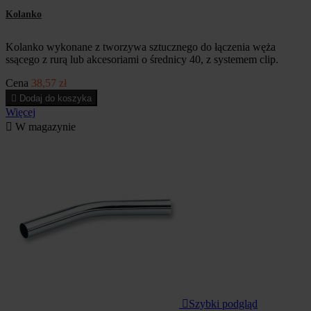
Kolanko
Kolanko wykonane z tworzywa sztucznego do łączenia węża
ssącego z rurą lub akcesoriami o średnicy 40, z systemem clip.
Cena
38,57 zł

Dodaj do koszyka
Więcej

W magazynie

Szybki podgląd