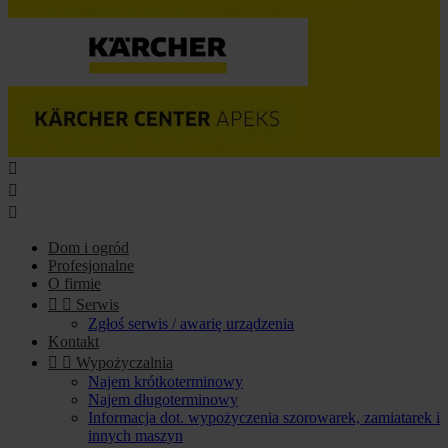



Dom i ogród
Profesjonalne
O firmie


Serwis
Zgłoś serwis / awarię urządzenia
Kontakt


Wypożyczalnia
Najem krótkoterminowy
Najem długoterminowy
Informacja dot. wypożyczenia szorowarek, zamiatarek i
innych maszyn