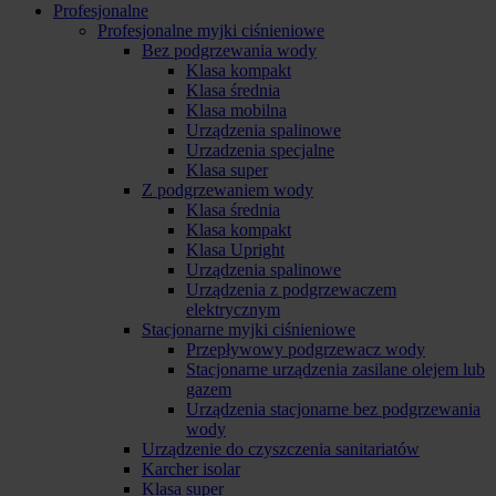
Profesjonalne
Profesjonalne myjki ciśnieniowe
Bez podgrzewania wody
Klasa kompakt
Klasa średnia
Klasa mobilna
Urządzenia spalinowe
Urzadzenia specjalne
Klasa super
Z podgrzewaniem wody
Klasa średnia
Klasa kompakt
Klasa Upright
Urządzenia spalinowe
Urządzenia z podgrzewaczem
elektrycznym
Stacjonarne myjki ciśnieniowe
Przepływowy podgrzewacz wody
Stacjonarne urządzenia zasilane olejem lub
gazem
Urządzenia stacjonarne bez podgrzewania
wody
Urządzenie do czyszczenia sanitariatów
Karcher isolar
Klasa super