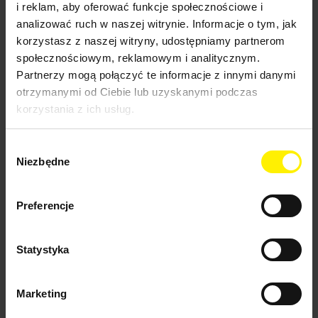
i reklam, aby oferować funkcje społecznościowe i
Blog
analizować ruch w naszej witrynie. Informacje o tym, jak
News
korzystasz z naszej witryny, udostępniamy partnerom
społecznościowym, reklamowym i analitycznym.
Partnerzy mogą połączyć te informacje z innymi danymi
otrzymanymi od Ciebie lub uzyskanymi podczas
korzystania z ich usług.
Wybór
Niezbędne
zgody
Kolanka do odkurzaczy karcher
Preferencje
Kolanka do odkurzaczy karcher
Jest 16 produktów.
Statystyka
Sortuj wg:
Nazwa, A do Z

Marketing
Sprzedaż, od najwyższej do najniższej
Trafność
Nazwa, A do Z
Nazwa, Z do A
Cena, rosnąco
Cena, malejąco
Reference, A to Z