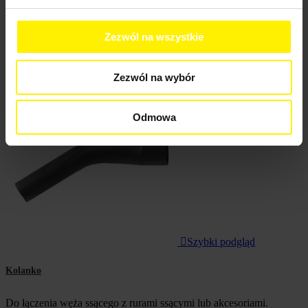
Reference, Z to A
Filtr
Pokazano 1-12 z 16 pozycji
Zezwól na wszystkie
Aktywne filtry
Zezwól na wybór
Odmowa

Szybki podgląd
Kolanko
Do łączenia węża ssącego z rurami ssącymi lub akcesoriami.