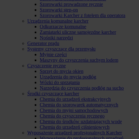
Szorowarki prowadzone ręcznie
Szorowarki step-on
Szorowarki Karcher z fotelem dla operatora
Urządzenia komunalne karcher
Odkurzacze komunalne
Zamiatarki uliczne samojezdne karcher
Nośniki narzędzi
Generator prądu
Systemy czyszczące dla przemysłu
Myjnie części
Maszyny do czyszczenia suchym lodem
Czyszczenie ręczne
Sprzęt do mycia okien
Urządzenia do mycia podłóg
Wózki do sprzątania
Narzędzia do czyszczenia podłóg na sucho
Środki czyszczące karcher
Chemia do urządzeń ekstrakcyjnych
Chemia do szorowarek automatycznych
Chemia do myjni samochodowych
Chemia do czyszczenia ręcznego
Chemia do środków uzdatniających wodę
Chemia do urządzeń ciśnieniowych
Wyposażenie urządzeń profesjonalnych Karcher
Wyposażenie do profesjonalnych urządzeń