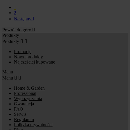
1
2
Następny

Powrót do góry

Produkty
Produkty


Promocje
Nowe produkty
Najczęściej kupowane
Menu
Menu


Home & Garden
Professional
Wypożyczalnia
Gwarancja
FAQ
Serwis
Regulamin
Polityka prywatności
Blog