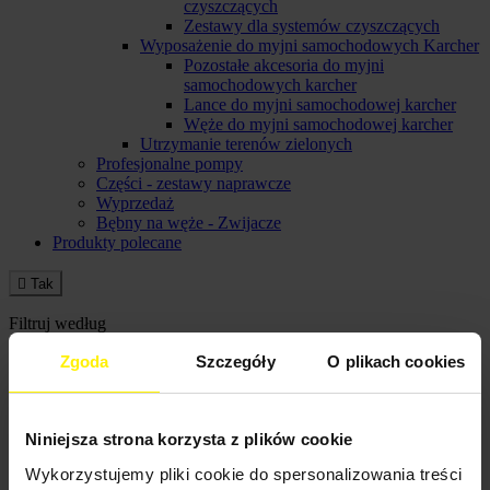
czyszczących
Zestawy dla systemów czyszczących
Wyposażenie do myjni samochodowych Karcher
Pozostałe akcesoria do myjni
samochodowych karcher
Lance do myjni samochodowej karcher
Węże do myjni samochodowej karcher
Utrzymanie terenów zielonych
Profesjonalne pompy
Części - zestawy naprawcze
Wyprzedaż
Bębny na węże - Zwijacze
Produkty polecane

Tak
Filtruj według
Cena
Zgoda
Szczegóły
O plikach cookies


Cena
Niniejsza strona korzysta z plików cookie
8,00 zł - 12 057,00 zł
Wykorzystujemy pliki cookie do spersonalizowania treści