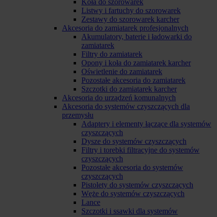
Koła do szorowarek
Listwy i fartuchy do szorowarek
Zestawy do szorowarek karcher
Akcesoria do zamiatarek profesjonalnych
Akumulatory, baterie i ładowarki do
zamiatarek
Filtry do zamiatarek
Opony i koła do zamiatarek karcher
Oświetlenie do zamiatarek
Pozostałe akcesoria do zamiatarek
Szczotki do zamiatarek karcher
Akcesoria do urządzeń komunalnych
Akcesoria do systemów czyszczących dla
przemysłu
Adaptery i elementy łączące dla systemów
czyszczących
Dysze do systemów czyszczących
Filtry i torebki filtracyjne do systemów
czyszczących
Pozostałe akcesoria do systemów
czyszczących
Pistolety do systemów czyszczących
Węże do systemów czyszczących
Lance
Szczotki i ssawki dla systemów