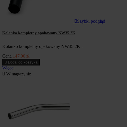

Szybki podgląd
Kolanko kompletny opakowany NW35 2K
Kolanko kompletny opakowany NW35 2K .
Cena
147,00 zł

Dodaj do koszyka
Więcej

W magazynie