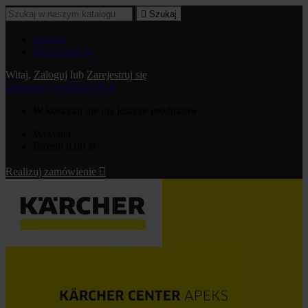

Szukaj
Zaloguj
Zarejestruj się
Witaj,
Zaloguj
lub
Zarejestruj się
shopping_cart
Koszyk:
0
W koszyku nie ma jeszcze produktów
Wysyłka
Razem
0,00 zł
Realizuj zamówienie
