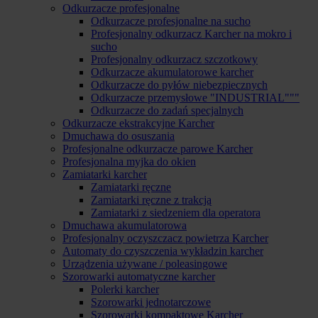
Odkurzacze profesjonalne
Odkurzacze profesjonalne na sucho
Profesjonalny odkurzacz Karcher na mokro i
sucho
Profesjonalny odkurzacz szczotkowy
Odkurzacze akumulatorowe karcher
Odkurzacze do pyłów niebezpiecznych
Odkurzacze przemysłowe "INDUSTRIAL"""
Odkurzacze do zadań specjalnych
Odkurzacze ekstrakcyjne Karcher
Dmuchawa do osuszania
Profesjonalne odkurzacze parowe Karcher
Profesjonalna myjka do okien
Zamiatarki karcher
Zamiatarki ręczne
Zamiatarki ręczne z trakcją
Zamiatarki z siedzeniem dla operatora
Dmuchawa akumulatorowa
Profesjonalny oczyszczacz powietrza Karcher
Automaty do czyszczenia wykładzin karcher
Urządzenia używane / poleasingowe
Szorowarki automatyczne karcher
Polerki karcher
Szorowarki jednotarczowe
Szorowarki kompaktowe Karcher