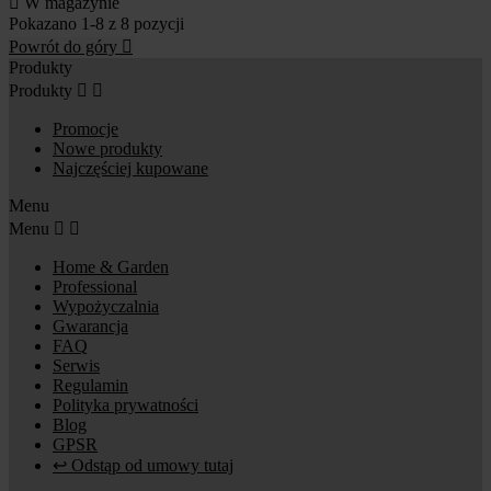

W magazynie
Pokazano 1-8 z 8 pozycji
Powrót do góry

Produkty
Produkty


Promocje
Nowe produkty
Najczęściej kupowane
Menu
Menu


Home & Garden
Professional
Wypożyczalnia
Gwarancja
FAQ
Serwis
Regulamin
Polityka prywatności
Blog
GPSR
↩ Odstąp od umowy tutaj