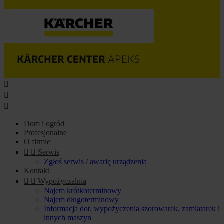



Dom i ogród
Profesjonalne
O firmie


Serwis
Zgłoś serwis / awarię urządzenia
Kontakt


Wypożyczalnia
Najem krótkoterminowy
Najem długoterminowy
Informacja dot. wypożyczenia szorowarek, zamiatarek i
innych maszyn