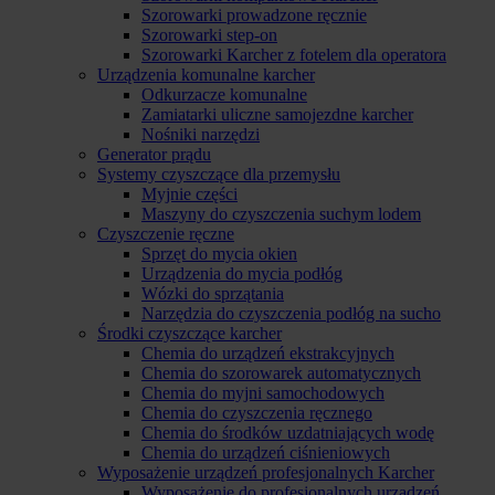
Szorowarki prowadzone ręcznie
Szorowarki step-on
Szorowarki Karcher z fotelem dla operatora
Urządzenia komunalne karcher
Odkurzacze komunalne
Zamiatarki uliczne samojezdne karcher
Nośniki narzędzi
Generator prądu
Systemy czyszczące dla przemysłu
Myjnie części
Maszyny do czyszczenia suchym lodem
Czyszczenie ręczne
Sprzęt do mycia okien
Urządzenia do mycia podłóg
Wózki do sprzątania
Narzędzia do czyszczenia podłóg na sucho
Środki czyszczące karcher
Chemia do urządzeń ekstrakcyjnych
Chemia do szorowarek automatycznych
Chemia do myjni samochodowych
Chemia do czyszczenia ręcznego
Chemia do środków uzdatniających wodę
Chemia do urządzeń ciśnieniowych
Wyposażenie urządzeń profesjonalnych Karcher
Wyposażenie do profesjonalnych urządzeń