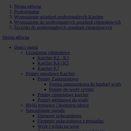
Strona główna
Profesjonalne
Wyposażenie urządzeń profesjonalnych Karcher
Wyposażenie do profesjonalnych urządzeń ciśnieniowych
Szczotki do profesjonalnych urządzeń ciśnieniowych
Strona główna
Dom i ogród
Urządzenia ciśnieniowe
Karcher K2 - K3
Karcher K4 i K5
Karcher K7
Pompy ogrodowe Karcher
Pompy Zanurzeniowe
Pompa zanurzeniowa do brudnej wody
Pompy do wody czystej
Pompy ciśnieniowe karcher
Pompy głębinowe do wody
Myjki terenowe i bezprzewodowe
Nawadnianie ogrodu
Elementy połączeniowe
Elementy połączeniowe z mosiądzu
Węże i wózki na węże