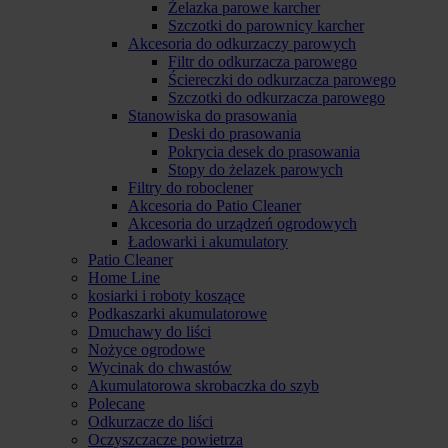
Żelazka parowe karcher
Szczotki do parownicy karcher
Akcesoria do odkurzaczy parowych
Filtr do odkurzacza parowego
Ściereczki do odkurzacza parowego
Szczotki do odkurzacza parowego
Stanowiska do prasowania
Deski do prasowania
Pokrycia desek do prasowania
Stopy do żelazek parowych
Filtry do roboclener
Akcesoria do Patio Cleaner
Akcesoria do urządzeń ogrodowych
Ładowarki i akumulatory
Patio Cleaner
Home Line
kosiarki i roboty koszące
Podkaszarki akumulatorowe
Dmuchawy do liści
Nożyce ogrodowe
Wycinak do chwastów
Akumulatorowa skrobaczka do szyb
Polecane
Odkurzacze do liści
Oczyszczacze powietrza