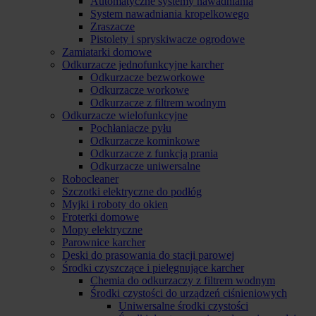
Automatyczne systemy nawadniania
System nawadniania kropelkowego
Zraszacze
Pistolety i spryskiwacze ogrodowe
Zamiatarki domowe
Odkurzacze jednofunkcyjne karcher
Odkurzacze bezworkowe
Odkurzacze workowe
Odkurzacze z filtrem wodnym
Odkurzacze wielofunkcyjne
Pochłaniacze pyłu
Odkurzacze kominkowe
Odkurzacze z funkcją prania
Odkurzacze uniwersalne
Robocleaner
Szczotki elektryczne do podłóg
Myjki i roboty do okien
Froterki domowe
Mopy elektryczne
Parownice karcher
Deski do prasowania do stacji parowej
Środki czyszczące i pielęgnujące karcher
Chemia do odkurzaczy z filtrem wodnym
Środki czystości do urządzeń ciśnieniowych
Uniwersalne środki czystości