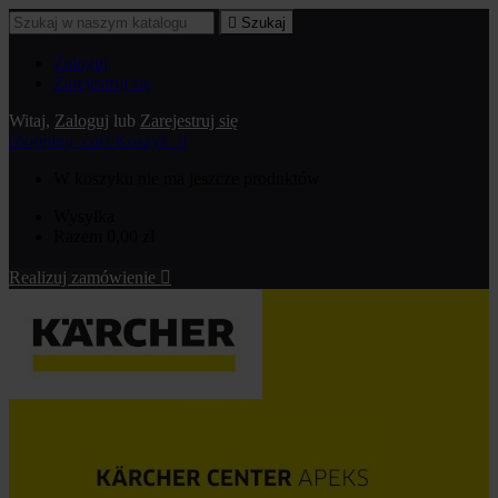

Szukaj
Zaloguj
Zarejestruj się
Witaj,
Zaloguj
lub
Zarejestruj się
shopping_cart
Koszyk:
0
W koszyku nie ma jeszcze produktów
Wysyłka
Razem
0,00 zł
Realizuj zamówienie
