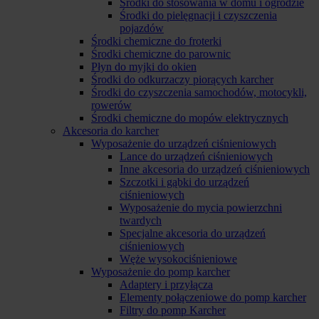
Środki do stosowania w domu i ogrodzie
Środki do pielęgnacji i czyszczenia
pojazdów
Środki chemiczne do froterki
Środki chemiczne do parownic
Płyn do myjki do okien
Środki do odkurzaczy piorących karcher
Środki do czyszczenia samochodów, motocykli,
rowerów
Środki chemiczne do mopów elektrycznych
Akcesoria do karcher
Wyposażenie do urządzeń ciśnieniowych
Lance do urządzeń ciśnieniowych
Inne akcesoria do urządzeń ciśnieniowych
Szczotki i gąbki do urządzeń
ciśnieniowych
Wyposażenie do mycia powierzchni
twardych
Specjalne akcesoria do urządzeń
ciśnieniowych
Węże wysokociśnieniowe
Wyposażenie do pomp karcher
Adaptery i przyłącza
Elementy połączeniowe do pomp karcher
Filtry do pomp Karcher