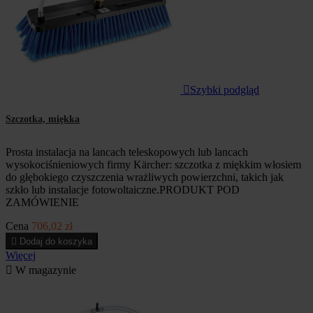

Szybki podgląd
Szczotka, miękka
Prosta instalacja na lancach teleskopowych lub lancach
wysokociśnieniowych firmy Kärcher: szczotka z miękkim włosiem
do głębokiego czyszczenia wrażliwych powierzchni, takich jak
szkło lub instalacje fotowoltaiczne.PRODUKT POD
ZAMÓWIENIE
Cena
706,02 zł

Dodaj do koszyka
Więcej

W magazynie