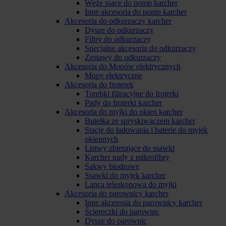
Węże ssące do pomp karcher
Inne akcesoria do pomp karcher
Akcesoria do odkurzaczy karcher
Dysze do odkurzaczy
Filtry do odkurzaczy
Specjalne akcesoria do odkurzaczy
Zestawy do odkurzaczy
Akcesoria do Mopów elektrycznych
Mopy elektryczne
Akcesoria do froterek
Torebki filtracyjne do froterki
Pady do froterki karcher
Akcesoria do myjki do okien karcher
Butelka ze spryskiwaczem karcher
Stacje do ładowania i baterie do myjek
okiennych
Listwy zbierające do ssawki
Karcher pady z mikrofibry
Sakwy biodrowe
Ssawki do myjek karcher
Lanca teleskopowa do myjki
Akcesoria do parownicy karcher
Inne akcerosia do parownicy karcher
Ściereczki do parownic
Dysze do parownic