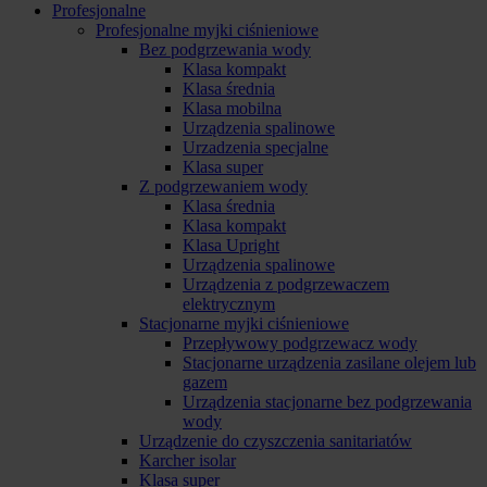
Profesjonalne
Profesjonalne myjki ciśnieniowe
Bez podgrzewania wody
Klasa kompakt
Klasa średnia
Klasa mobilna
Urządzenia spalinowe
Urzadzenia specjalne
Klasa super
Z podgrzewaniem wody
Klasa średnia
Klasa kompakt
Klasa Upright
Urządzenia spalinowe
Urządzenia z podgrzewaczem
elektrycznym
Stacjonarne myjki ciśnieniowe
Przepływowy podgrzewacz wody
Stacjonarne urządzenia zasilane olejem lub
gazem
Urządzenia stacjonarne bez podgrzewania
wody
Urządzenie do czyszczenia sanitariatów
Karcher isolar
Klasa super