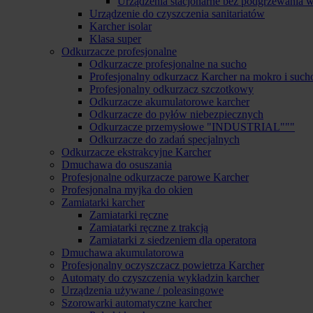
Urządzenia stacjonarne bez podgrzewania 
Urządzenie do czyszczenia sanitariatów
Karcher isolar
Klasa super
Odkurzacze profesjonalne
Odkurzacze profesjonalne na sucho
Profesjonalny odkurzacz Karcher na mokro i such
Profesjonalny odkurzacz szczotkowy
Odkurzacze akumulatorowe karcher
Odkurzacze do pyłów niebezpiecznych
Odkurzacze przemysłowe "INDUSTRIAL"""
Odkurzacze do zadań specjalnych
Odkurzacze ekstrakcyjne Karcher
Dmuchawa do osuszania
Profesjonalne odkurzacze parowe Karcher
Profesjonalna myjka do okien
Zamiatarki karcher
Zamiatarki ręczne
Zamiatarki ręczne z trakcją
Zamiatarki z siedzeniem dla operatora
Dmuchawa akumulatorowa
Profesjonalny oczyszczacz powietrza Karcher
Automaty do czyszczenia wykładzin karcher
Urządzenia używane / poleasingowe
Szorowarki automatyczne karcher