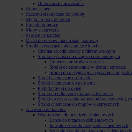
Odkurzacze uniwersalne
Robocleaner
Szczotki elektryczne do podłóg
Myjki i roboty do okien
Froterki domowe
Mopy elektryczne
Parownice karcher
Deski do prasowania do stacji parowej
Środki czyszczące i pielęgnujące karcher
Chemia do odkurzaczy z filtrem wodnym
Środki czystości do urządzeń ciśnieniowych
Uniwersalne środki czystości
Środki do stosowania w domu i ogrodzie
Środki do pielęgnacji i czyszczenia pojazd
Środki chemiczne do froterki
Środki chemiczne do parownic
Płyn do myjki do okien
Środki do odkurzaczy piorących karcher
Środki do czyszczenia samochodów, motocykli, 
Środki chemiczne do mopów elektrycznych
Akcesoria do karcher
Wyposażenie do urządzeń ciśnieniowych
Lance do urządzeń ciśnieniowych
Inne akcesoria do urządzeń ciśnieniowych
Szczotki i gąbki do urządzeń ciśnieniowych