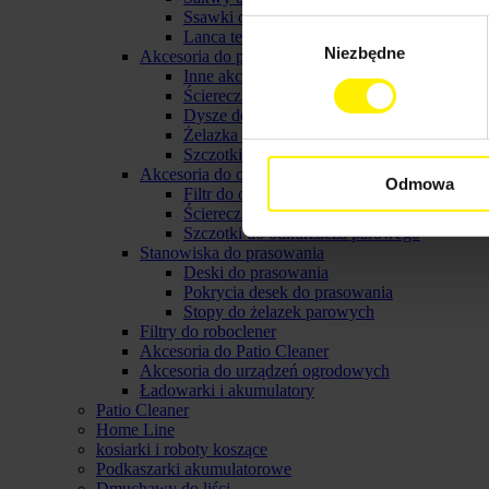
Ssawki do myjek karcher
Wybór
Lanca teleskopowa do myjki
Niezbędne
zgody
Akcesoria do parownicy karcher
Inne akcerosia do parownicy karcher
Ściereczki do parownic
Dysze do parownic
Żelazka parowe karcher
Szczotki do parownicy karcher
Akcesoria do odkurzaczy parowych
Odmowa
Filtr do odkurzacza parowego
Ściereczki do odkurzacza parowego
Szczotki do odkurzacza parowego
Stanowiska do prasowania
Deski do prasowania
Pokrycia desek do prasowania
Stopy do żelazek parowych
Filtry do roboclener
Akcesoria do Patio Cleaner
Akcesoria do urządzeń ogrodowych
Ładowarki i akumulatory
Patio Cleaner
Home Line
kosiarki i roboty koszące
Podkaszarki akumulatorowe
Dmuchawy do liści