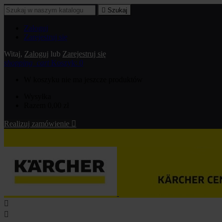

Szukaj
Zaloguj
Zarejestruj się
Witaj,
Zaloguj
lub
Zarejestruj się
shopping_cart
Koszyk:
0
W koszyku nie ma jeszcze produktów
Wysyłka
Razem
0,00 zł
Realizuj zamówienie


