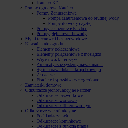
Karcher K7
Pompy ogrodowe Karcher
Pompy Zanurzeniowe
Pompa zanurzeniowa do brudnej wody
Pompy do wody czystej
Pompy ciśnieniowe karcher
Pompy głębinowe do wody
Myjki terenowe i bezprzewodowe
Nawadnianie ogrodu
Elementy połączeniowe
Elementy połączeniowe z mosiądzu
Węże i wózki na węże
Automatyczne systemy nawadniania
System nawadniania kropelkowego
Zraszacze
Pistolety i spryskiwacze ogrodowe
Zamiatarki domowe
Odkurzacze jednofunkcyjne karcher
Odkurzacze bezworkowe
Odkurzacze workowe
Odkurzacze z filtrem wodnym
Odkurzacze wielofunkcyjne
Pochłaniacze pyłu
Odkurzacze kominkowe
Odkurzacze z funkcją prania