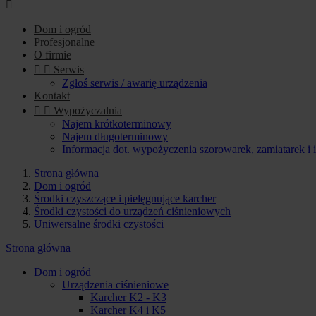

Dom i ogród
Profesjonalne
O firmie


Serwis
Zgłoś serwis / awarię urządzenia
Kontakt


Wypożyczalnia
Najem krótkoterminowy
Najem długoterminowy
Informacja dot. wypożyczenia szorowarek, zamiatarek i
Strona główna
Dom i ogród
Środki czyszczące i pielęgnujące karcher
Środki czystości do urządzeń ciśnieniowych
Uniwersalne środki czystości
Strona główna
Dom i ogród
Urządzenia ciśnieniowe
Karcher K2 - K3
Karcher K4 i K5