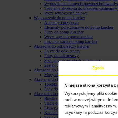
Wyposażenie do mycia powierzchni twardy
Specjalne akcesoria do urządzeń ciśnieniow
Węże wysokociśnieniowe
Wyposażenie do pomp karcher
Adaptery i przyłącza
Elementy połączeniowe do pomp karcher
Filtry do pomp Karcher
Węże ssące do pomp karcher
Inne akcesoria do pomp karcher
Akcesoria do odkurzaczy karcher
Dysze do odkurzaczy
Filtry do odkurzaczy
Specjalne akcesoria do odkurzaczy
Zestawy do odkurzaczy
Zgoda
Akcesoria do Mopów elektrycznych
Mopy elektryczne
Akcesoria do froterek
Torebki filtracyjne do froterki
Niniejsza strona korzysta z
Pady do froterki karcher
Wykorzystujemy pliki cookie 
Akcesoria do myjki do okien karcher
Butelka ze spryskiwaczem karcher
ruch w naszej witrynie. Inf
Stacje do ładowania i baterie do myjek oki
reklamowym i analitycznym. 
Listwy zbierające do ssawki
uzyskanymi podczas korzysta
Karcher pady z mikrofibry
Sakwy biodrowe