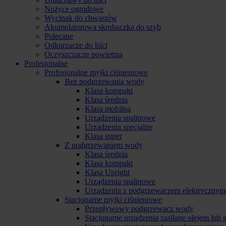
Nożyce ogrodowe
Wycinak do chwastów
Akumulatorowa skrobaczka do szyb
Polecane
Odkurzacze do liści
Oczyszczacze powietrza
Profesjonalne
Profesjonalne myjki ciśnieniowe
Bez podgrzewania wody
Klasa kompakt
Klasa średnia
Klasa mobilna
Urządzenia spalinowe
Urzadzenia specjalne
Klasa super
Z podgrzewaniem wody
Klasa średnia
Klasa kompakt
Klasa Upright
Urządzenia spalinowe
Urządzenia z podgrzewaczem elektrycznym
Stacjonarne myjki ciśnieniowe
Przepływowy podgrzewacz wody
Stacjonarne urządzenia zasilane olejem lub