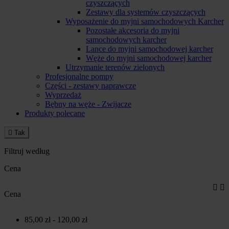
czyszczących
Zestawy dla systemów czyszczących
Wyposażenie do myjni samochodowych Karcher
Pozostałe akcesoria do myjni
samochodowych karcher
Lance do myjni samochodowej karcher
Węże do myjni samochodowej karcher
Utrzymanie terenów zielonych
Profesjonalne pompy
Części - zestawy naprawcze
Wyprzedaż
Bębny na węże - Zwijacze
Produkty polecane

Tak
Filtruj według
Cena


Cena
85,00 zł - 120,00 zł