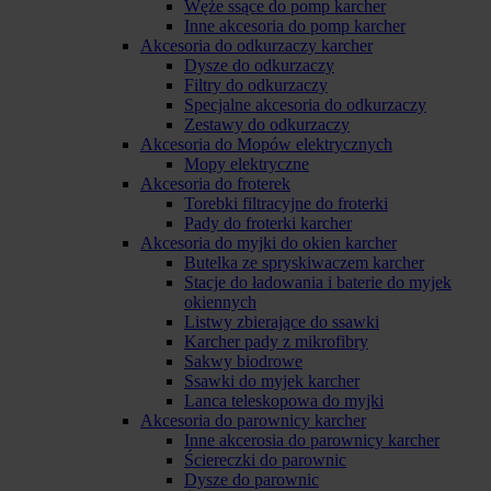
Węże ssące do pomp karcher
Inne akcesoria do pomp karcher
Akcesoria do odkurzaczy karcher
Dysze do odkurzaczy
Filtry do odkurzaczy
Specjalne akcesoria do odkurzaczy
Zestawy do odkurzaczy
Akcesoria do Mopów elektrycznych
Mopy elektryczne
Akcesoria do froterek
Torebki filtracyjne do froterki
Pady do froterki karcher
Akcesoria do myjki do okien karcher
Butelka ze spryskiwaczem karcher
Stacje do ładowania i baterie do myjek
okiennych
Listwy zbierające do ssawki
Karcher pady z mikrofibry
Sakwy biodrowe
Ssawki do myjek karcher
Lanca teleskopowa do myjki
Akcesoria do parownicy karcher
Inne akcerosia do parownicy karcher
Ściereczki do parownic
Dysze do parownic