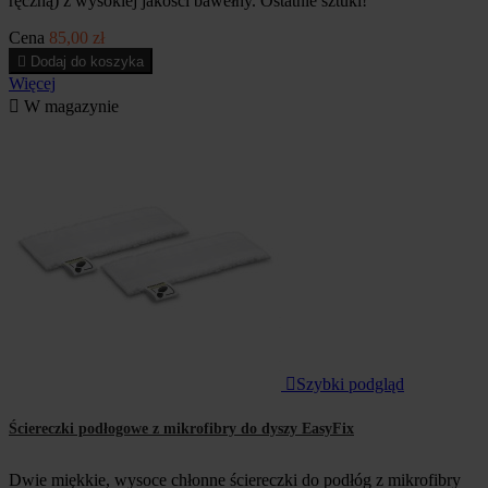
ręczną) z wysokiej jakości bawełny. Ostatnie sztuki!
Cena
85,00 zł

Dodaj do koszyka
Więcej

W magazynie

Szybki podgląd
Ściereczki podłogowe z mikrofibry do dyszy EasyFix
Dwie miękkie, wysoce chłonne ściereczki do podłóg z mikrofibry