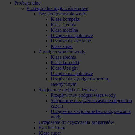
Profesjonalne
Profesjonalne myjki ciśnieniowe
Bez podgrzewania wody
Klasa kompakt
Klasa średnia
Klasa mobilna
Urządzenia spalinowe
Urzadzenia specjalne
Klasa super
Z podgrzewaniem wody
Klasa średnia
Klasa kompakt
Klasa Upright
Urządzenia spalinowe
Urządzenia z podgrzewaczem
elektrycznym
Stacjonarne myjki ciśnieniowe
Przepływowy podgrzewacz wody
Stacjonarne urządzenia zasilane olejem lub
gazem
Urządzenia stacjonarne bez podgrzewania
wody
Urządzenie do czyszczenia sanitariatów
Karcher isolar
Klasa super