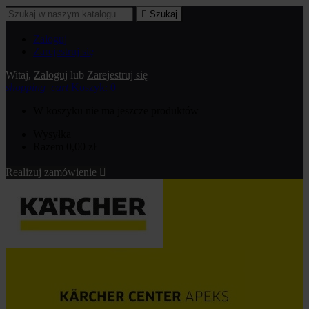

Szukaj
Zaloguj
Zarejestruj się
Witaj,
Zaloguj
lub
Zarejestruj się
shopping_cart
Koszyk:
0
W koszyku nie ma jeszcze produktów
Wysyłka
Razem
0,00 zł
Realizuj zamówienie
