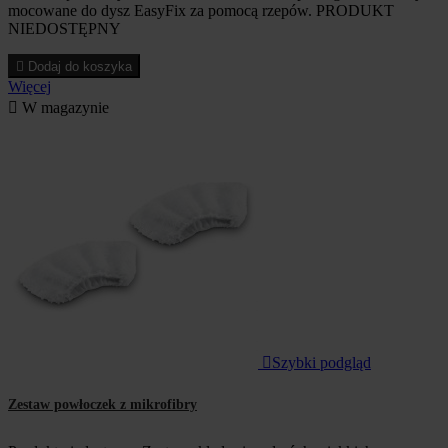
mocowane do dysz EasyFix za pomocą rzepów. PRODUKT
NIEDOSTĘPNY

Dodaj do koszyka
Więcej

W magazynie

Szybki podgląd
Zestaw powłoczek z mikrofibry