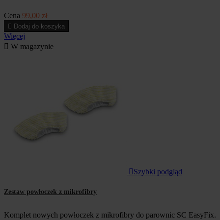
Cena
99,00 zł

Dodaj do koszyka
Więcej

W magazynie

Szybki podgląd
Zestaw powłoczek z mikrofibry
Komplet nowych powłoczek z mikrofibry do parownic SC EasyFix.