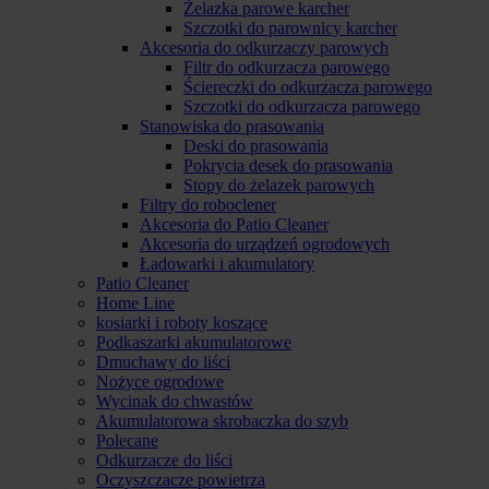
Żelazka parowe karcher
Szczotki do parownicy karcher
Akcesoria do odkurzaczy parowych
Filtr do odkurzacza parowego
Ściereczki do odkurzacza parowego
Szczotki do odkurzacza parowego
Stanowiska do prasowania
Deski do prasowania
Pokrycia desek do prasowania
Stopy do żelazek parowych
Filtry do roboclener
Akcesoria do Patio Cleaner
Akcesoria do urządzeń ogrodowych
Ładowarki i akumulatory
Patio Cleaner
Home Line
kosiarki i roboty koszące
Podkaszarki akumulatorowe
Dmuchawy do liści
Nożyce ogrodowe
Wycinak do chwastów
Akumulatorowa skrobaczka do szyb
Polecane
Odkurzacze do liści
Oczyszczacze powietrza