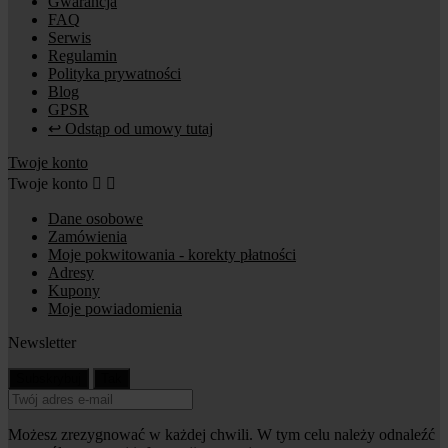
Gwarancja
FAQ
Serwis
Regulamin
Polityka prywatności
Blog
GPSR
↩ Odstąp od umowy tutaj
Twoje konto
Twoje konto


Dane osobowe
Zamówienia
Moje pokwitowania - korekty płatności
Adresy
Kupony
Moje powiadomienia
Newsletter
Możesz zrezygnować w każdej chwili. W tym celu należy odnaleźć