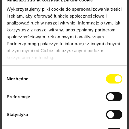
Rury do parownicy karcher
Wkłady szczotkowe i gumowe do
Wykorzystujemy pliki cookie do spersonalizowania treści
parownicy karcher
i reklam, aby oferować funkcje społecznościowe i
Dysze i szczotki do parownicy karcher
Pozostałe akcesoria do parownicy karcher
analizować ruch w naszej witrynie. Informacje o tym, jak
Akcesoria do automatów do wykładzin karcher
korzystasz z naszej witryny, udostępniamy partnerom
Baterie do automatów do wykładzin
społecznościowym, reklamowym i analitycznym.
karcher
Pozostałe akcesoria do automatów do
Partnerzy mogą połączyć te informacje z innymi danymi
wykładzin karcher
otrzymanymi od Ciebie lub uzyskanymi podczas
Szczotki do automatów do wykładzin
korzystania z ich usług.
karcher
Akcesoria do szorowarek automatycznych
Akumulatory i baterie do szorowarek
Wybór
automatycznych
Belki ssące do szorowarek
Niezbędne
zgody
automatycznych
Grzebienie do szorowarek
automatycznych
Preferencje
Głowice do szorowarek automatycznych
Pozostałe akcesoria do szorowarek
automatycznych
Statystyka
Szczotki do szorowarek automatycznych
Pady do szorowarek automatycznych
Wałki i talerze napędowe do padów