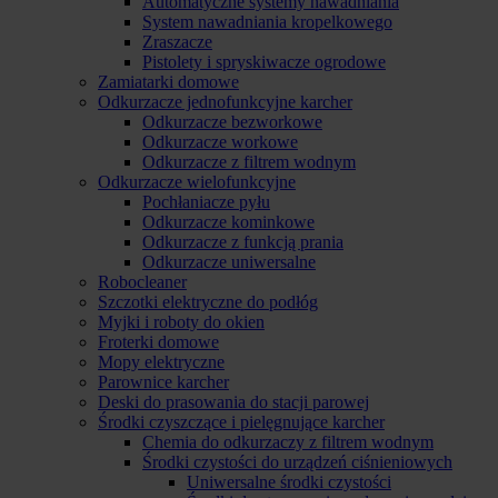
Automatyczne systemy nawadniania
System nawadniania kropelkowego
Zraszacze
Pistolety i spryskiwacze ogrodowe
Zamiatarki domowe
Odkurzacze jednofunkcyjne karcher
Odkurzacze bezworkowe
Odkurzacze workowe
Odkurzacze z filtrem wodnym
Odkurzacze wielofunkcyjne
Pochłaniacze pyłu
Odkurzacze kominkowe
Odkurzacze z funkcją prania
Odkurzacze uniwersalne
Robocleaner
Szczotki elektryczne do podłóg
Myjki i roboty do okien
Froterki domowe
Mopy elektryczne
Parownice karcher
Deski do prasowania do stacji parowej
Środki czyszczące i pielęgnujące karcher
Chemia do odkurzaczy z filtrem wodnym
Środki czystości do urządzeń ciśnieniowych
Uniwersalne środki czystości