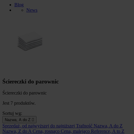
Blog
News
Ściereczki do parownic
Ściereczki do parownic
Jest 7 produktów.
Sortuj wg:
Nazwa, A do Z

Sprzedaż, od najwyższej do najniższej
Trafność
Nazwa, A do Z
Nazwa, Z do A
Cena, rosnąco
Cena, malejąco
Reference, A to Z