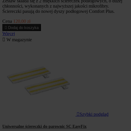
Zestaw składa się z 2 miękkich ściereczek podłogowych, o dużej
chłonności, wykonanych z najwyższej jakości mikrofibry.
Ściereczki pasują do nowej dyszy podłogowej Comfort Plus.
Cena
120,00 zł

Dodaj do koszyka
Więcej

W magazynie

Szybki podgląd
Uniwersalne ściereczki do parownic SC EasyFix