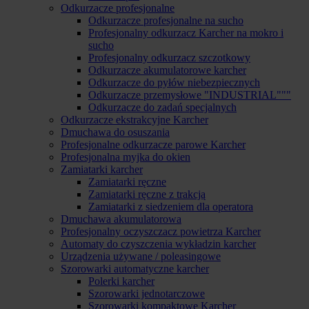
Odkurzacze profesjonalne
Odkurzacze profesjonalne na sucho
Profesjonalny odkurzacz Karcher na mokro i
sucho
Profesjonalny odkurzacz szczotkowy
Odkurzacze akumulatorowe karcher
Odkurzacze do pyłów niebezpiecznych
Odkurzacze przemysłowe "INDUSTRIAL"""
Odkurzacze do zadań specjalnych
Odkurzacze ekstrakcyjne Karcher
Dmuchawa do osuszania
Profesjonalne odkurzacze parowe Karcher
Profesjonalna myjka do okien
Zamiatarki karcher
Zamiatarki ręczne
Zamiatarki ręczne z trakcją
Zamiatarki z siedzeniem dla operatora
Dmuchawa akumulatorowa
Profesjonalny oczyszczacz powietrza Karcher
Automaty do czyszczenia wykładzin karcher
Urządzenia używane / poleasingowe
Szorowarki automatyczne karcher
Polerki karcher
Szorowarki jednotarczowe
Szorowarki kompaktowe Karcher