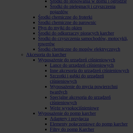
Środki do stosowania w domu i ogrodzie
Środki do pielęgnacji i czyszczenia
pojazdów
Środki chemiczne do froterki
Środki chemiczne do parownic
Płyn do myjki do okien
Środki do odkurzaczy piorących karcher
Środki do czyszczenia samochodów, motocykli,
rowerów
Środki chemiczne do mopów elektrycznych
Akcesoria do karcher
Wyposażenie do urządzeń ciśnieniowych
Lance do urządzeń ciśnieniowych
Inne akcesoria do urządzeń ciśnieniowych
Szczotki i gąbki do urządzeń
ciśnieniowych
Wyposażenie do mycia powierzchni
twardych
Specjalne akcesoria do urządzeń
ciśnieniowych
Węże wysokociśnieniowe
Wyposażenie do pomp karcher
Adaptery i przyłącza
Elementy połączeniowe do pomp karcher
Filtry do pomp Karcher