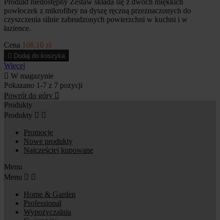
Produkt niedostępny Zestaw składa się z dwóch miękkich
powłoczek z mikrofibry na dyszę ręczną przeznaczonych do
czyszczenia silnie zabrudzonych powierzchni w kuchni i w
łazience.
Cena
108,10 zł

Dodaj do koszyka
Więcej

W magazynie
Pokazano 1-7 z 7 pozycji
Powrót do góry

Produkty
Produkty


Promocje
Nowe produkty
Najczęściej kupowane
Menu
Menu


Home & Garden
Professional
Wypożyczalnia