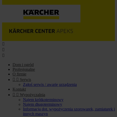



Dom i ogród
Profesjonalne
O firmie


Serwis
Zgłoś serwis / awarię urządzenia
Kontakt


Wypożyczalnia
Najem krótkoterminowy
Najem długoterminowy
Informacja dot. wypożyczenia szorowarek, zamiatarek i
innych maszyn