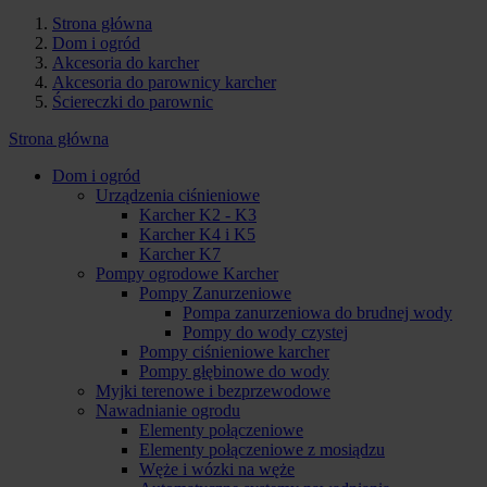
Strona główna
Dom i ogród
Akcesoria do karcher
Akcesoria do parownicy karcher
Ściereczki do parownic
Strona główna
Dom i ogród
Urządzenia ciśnieniowe
Karcher K2 - K3
Karcher K4 i K5
Karcher K7
Pompy ogrodowe Karcher
Pompy Zanurzeniowe
Pompa zanurzeniowa do brudnej wody
Pompy do wody czystej
Pompy ciśnieniowe karcher
Pompy głębinowe do wody
Myjki terenowe i bezprzewodowe
Nawadnianie ogrodu
Elementy połączeniowe
Elementy połączeniowe z mosiądzu
Węże i wózki na węże