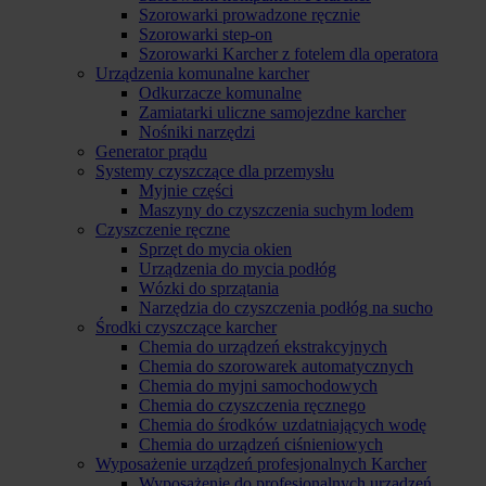
Szorowarki prowadzone ręcznie
Szorowarki step-on
Szorowarki Karcher z fotelem dla operatora
Urządzenia komunalne karcher
Odkurzacze komunalne
Zamiatarki uliczne samojezdne karcher
Nośniki narzędzi
Generator prądu
Systemy czyszczące dla przemysłu
Myjnie części
Maszyny do czyszczenia suchym lodem
Czyszczenie ręczne
Sprzęt do mycia okien
Urządzenia do mycia podłóg
Wózki do sprzątania
Narzędzia do czyszczenia podłóg na sucho
Środki czyszczące karcher
Chemia do urządzeń ekstrakcyjnych
Chemia do szorowarek automatycznych
Chemia do myjni samochodowych
Chemia do czyszczenia ręcznego
Chemia do środków uzdatniających wodę
Chemia do urządzeń ciśnieniowych
Wyposażenie urządzeń profesjonalnych Karcher
Wyposażenie do profesjonalnych urządzeń