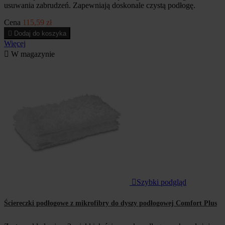
usuwania zabrudzeń. Zapewniają doskonale czystą podłogę.
Cena
115,59 zł

Dodaj do koszyka
Więcej

W magazynie

Szybki podgląd
Ściereczki podłogowe z mikrofibry do dyszy podłogowej Comfort Plus