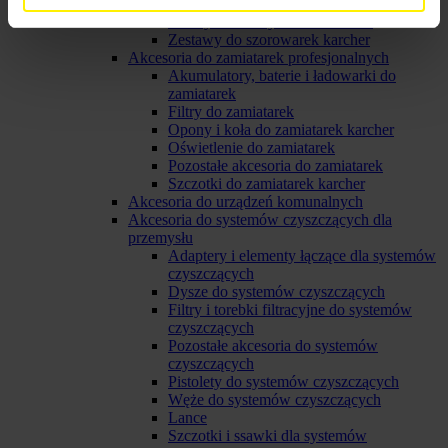
Koła do szorowarek
Listwy i fartuchy do szorowarek
Zestawy do szorowarek karcher
Akcesoria do zamiatarek profesjonalnych
Akumulatory, baterie i ładowarki do
zamiatarek
Filtry do zamiatarek
Opony i koła do zamiatarek karcher
Oświetlenie do zamiatarek
Pozostałe akcesoria do zamiatarek
Szczotki do zamiatarek karcher
Akcesoria do urządzeń komunalnych
Akcesoria do systemów czyszczących dla
przemysłu
Adaptery i elementy łączące dla systemów
czyszczących
Dysze do systemów czyszczących
Filtry i torebki filtracyjne do systemów
czyszczących
Pozostałe akcesoria do systemów
czyszczących
Pistolety do systemów czyszczących
Węże do systemów czyszczących
Lance
Szczotki i ssawki dla systemów