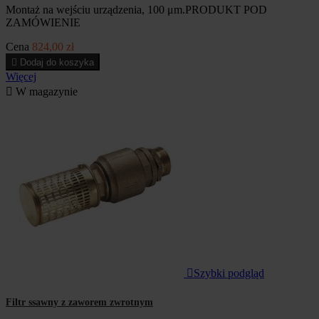
Montaż na wejściu urządzenia, 100 μm.PRODUKT POD
ZAMÓWIENIE
Cena
824,00 zł

Dodaj do koszyka
Więcej

W magazynie

Szybki podgląd
Filtr ssawny z zaworem zwrotnym