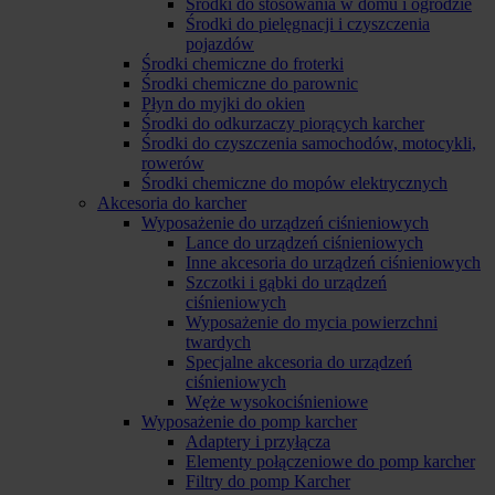
Środki do stosowania w domu i ogrodzie
Środki do pielęgnacji i czyszczenia
pojazdów
Środki chemiczne do froterki
Środki chemiczne do parownic
Płyn do myjki do okien
Środki do odkurzaczy piorących karcher
Środki do czyszczenia samochodów, motocykli,
rowerów
Środki chemiczne do mopów elektrycznych
Akcesoria do karcher
Wyposażenie do urządzeń ciśnieniowych
Lance do urządzeń ciśnieniowych
Inne akcesoria do urządzeń ciśnieniowych
Szczotki i gąbki do urządzeń
ciśnieniowych
Wyposażenie do mycia powierzchni
twardych
Specjalne akcesoria do urządzeń
ciśnieniowych
Węże wysokociśnieniowe
Wyposażenie do pomp karcher
Adaptery i przyłącza
Elementy połączeniowe do pomp karcher
Filtry do pomp Karcher