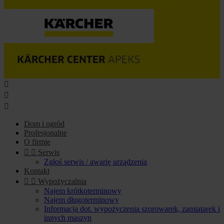



Dom i ogród
Profesjonalne
O firmie


Serwis
Zgłoś serwis / awarię urządzenia
Kontakt


Wypożyczalnia
Najem krótkoterminowy
Najem długoterminowy
Informacja dot. wypożyczenia szorowarek, zamiatarek i
innych maszyn