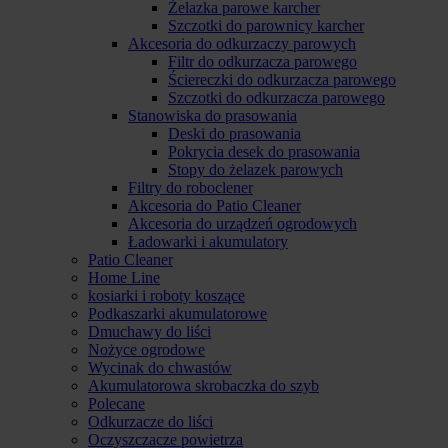
Żelazka parowe karcher
Szczotki do parownicy karcher
Akcesoria do odkurzaczy parowych
Filtr do odkurzacza parowego
Ściereczki do odkurzacza parowego
Szczotki do odkurzacza parowego
Stanowiska do prasowania
Deski do prasowania
Pokrycia desek do prasowania
Stopy do żelazek parowych
Filtry do roboclener
Akcesoria do Patio Cleaner
Akcesoria do urządzeń ogrodowych
Ładowarki i akumulatory
Patio Cleaner
Home Line
kosiarki i roboty koszące
Podkaszarki akumulatorowe
Dmuchawy do liści
Nożyce ogrodowe
Wycinak do chwastów
Akumulatorowa skrobaczka do szyb
Polecane
Odkurzacze do liści
Oczyszczacze powietrza