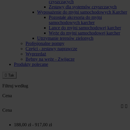
czyszczących
Zestawy dla systemów czyszczących
Wyposażenie do myjni samochodowych Karcher
Pozostałe akcesoria do myjni
samochodowych karcher
Lance do myjni samochodowej karcher
Węże do myjni samochodowej karcher
Utrzymanie terenów zielonych
Profesjonalne pompy
Części - zestawy naprawcze
Wyprzedaż
Bębny na węże - Zwijacze
Produkty polecane

Tak
Filtruj według
Cena


Cena
188,00 zł - 917,00 zł