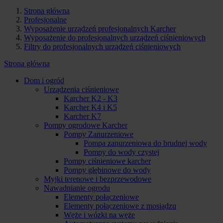
Strona główna
Profesjonalne
Wyposażenie urządzeń profesjonalnych Karcher
Wyposażenie do profesjonalnych urządzeń ciśnieniowych
Filtry do profesjonalnych urządzeń ciśnieniowych
Strona główna
Dom i ogród
Urządzenia ciśnieniowe
Karcher K2 - K3
Karcher K4 i K5
Karcher K7
Pompy ogrodowe Karcher
Pompy Zanurzeniowe
Pompa zanurzeniowa do brudnej wody
Pompy do wody czystej
Pompy ciśnieniowe karcher
Pompy głębinowe do wody
Myjki terenowe i bezprzewodowe
Nawadnianie ogrodu
Elementy połączeniowe
Elementy połączeniowe z mosiądzu
Węże i wózki na węże