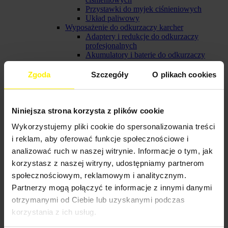
Przystawki do myjek ciśnieniowych
Układ paliwowy
Wyposażenie do odkurzaczy karcher
Adaptery i redukcje do odkurzaczy
profesjonalnych
Akumulatory i baterie do odkurzaczy
profesjonalnych
Filtry do odkurzaczy profesjonalnych
Zgoda
Szczegóły
O plikach cookies
Kolanka do odkurzaczy karcher
Rury do odkurzacza karcher
Ssawki i szczotki do odkurzacza karcher
Wąż do odkurzaczy karcher
Niniejsza strona korzysta z plików cookie
Torebki i worki filtracyjne do odkurzaczy
Wykorzystujemy pliki cookie do spersonalizowania treści
karcher
Elementy łączące do odkurzaczy karcher
i reklam, aby oferować funkcje społecznościowe i
Pozostałe akcesoria do odkurzaczy karcher
analizować ruch w naszej witrynie. Informacje o tym, jak
Zestawy akcesorii do odkurzaczy karcher
korzystasz z naszej witryny, udostępniamy partnerom
Wyposażenie urządzeń ekstrakcyjnych
Pozostałe akcesoria do urządzeń
społecznościowym, reklamowym i analitycznym.
ekstrakcyjnych
Partnerzy mogą połączyć te informacje z innymi danymi
Węże do urządzeń ekstrakcyjnych
otrzymanymi od Ciebie lub uzyskanymi podczas
Dysze do urządzeń ekstrakcyjnych
Wyposażenie do profesjonalnej parownicy
korzystania z ich usług.
karcher