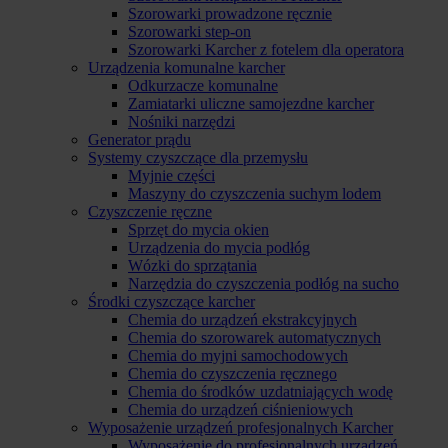
Szorowarki prowadzone ręcznie
Szorowarki step-on
Szorowarki Karcher z fotelem dla operatora
Urządzenia komunalne karcher
Odkurzacze komunalne
Zamiatarki uliczne samojezdne karcher
Nośniki narzędzi
Generator prądu
Systemy czyszczące dla przemysłu
Myjnie części
Maszyny do czyszczenia suchym lodem
Czyszczenie ręczne
Sprzęt do mycia okien
Urządzenia do mycia podłóg
Wózki do sprzątania
Narzędzia do czyszczenia podłóg na sucho
Środki czyszczące karcher
Chemia do urządzeń ekstrakcyjnych
Chemia do szorowarek automatycznych
Chemia do myjni samochodowych
Chemia do czyszczenia ręcznego
Chemia do środków uzdatniających wodę
Chemia do urządzeń ciśnieniowych
Wyposażenie urządzeń profesjonalnych Karcher
Wyposażenie do profesjonalnych urządzeń