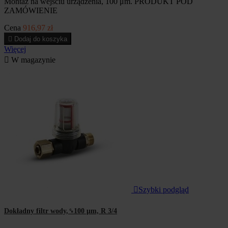
Montaż na wejściu urządzenia, 100 μm. PRODUKT POD
ZAMÓWIENIE
Cena
916,97 zł

Dodaj do koszyka
Więcej

W magazynie

Szybki podgląd
Dokładny filtr wody,␍100 μm, R 3/4