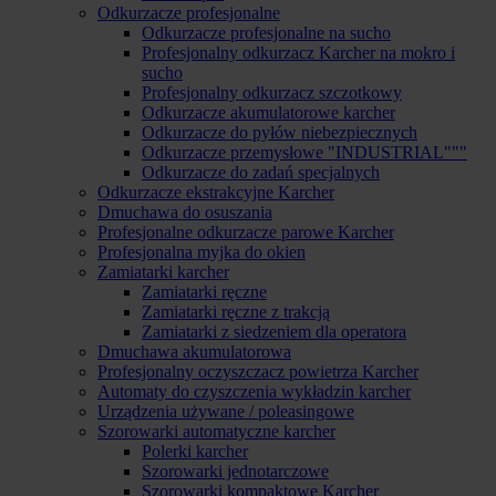
Odkurzacze profesjonalne
Odkurzacze profesjonalne na sucho
Profesjonalny odkurzacz Karcher na mokro i
sucho
Profesjonalny odkurzacz szczotkowy
Odkurzacze akumulatorowe karcher
Odkurzacze do pyłów niebezpiecznych
Odkurzacze przemysłowe "INDUSTRIAL"""
Odkurzacze do zadań specjalnych
Odkurzacze ekstrakcyjne Karcher
Dmuchawa do osuszania
Profesjonalne odkurzacze parowe Karcher
Profesjonalna myjka do okien
Zamiatarki karcher
Zamiatarki ręczne
Zamiatarki ręczne z trakcją
Zamiatarki z siedzeniem dla operatora
Dmuchawa akumulatorowa
Profesjonalny oczyszczacz powietrza Karcher
Automaty do czyszczenia wykładzin karcher
Urządzenia używane / poleasingowe
Szorowarki automatyczne karcher
Polerki karcher
Szorowarki jednotarczowe
Szorowarki kompaktowe Karcher