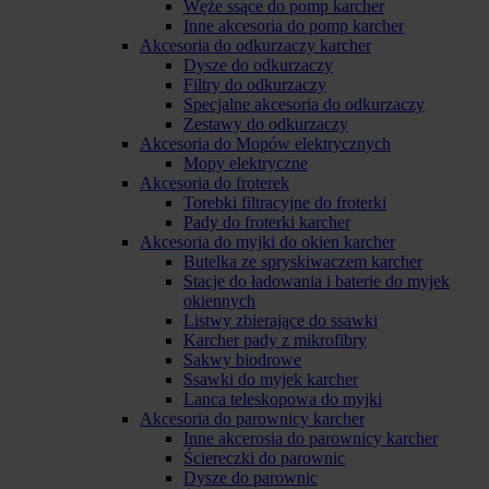
Węże ssące do pomp karcher
Inne akcesoria do pomp karcher
Akcesoria do odkurzaczy karcher
Dysze do odkurzaczy
Filtry do odkurzaczy
Specjalne akcesoria do odkurzaczy
Zestawy do odkurzaczy
Akcesoria do Mopów elektrycznych
Mopy elektryczne
Akcesoria do froterek
Torebki filtracyjne do froterki
Pady do froterki karcher
Akcesoria do myjki do okien karcher
Butelka ze spryskiwaczem karcher
Stacje do ładowania i baterie do myjek
okiennych
Listwy zbierające do ssawki
Karcher pady z mikrofibry
Sakwy biodrowe
Ssawki do myjek karcher
Lanca teleskopowa do myjki
Akcesoria do parownicy karcher
Inne akcerosia do parownicy karcher
Ściereczki do parownic
Dysze do parownic