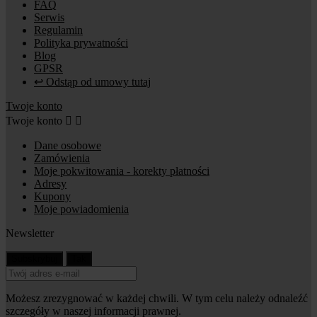
FAQ
Serwis
Regulamin
Polityka prywatności
Blog
GPSR
↩ Odstąp od umowy tutaj
Twoje konto
Twoje konto


Dane osobowe
Zamówienia
Moje pokwitowania - korekty płatności
Adresy
Kupony
Moje powiadomienia
Newsletter
Możesz zrezygnować w każdej chwili. W tym celu należy odnaleźć
szczegóły w naszej informacji prawnej.