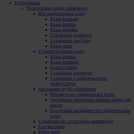
Profesjonalne
Profesjonalne myjki ciśnieniowe
Bez podgrzewania wody
Klasa kompakt
Klasa średnia
Klasa mobilna
Urządzenia spalinowe
Urzadzenia specjalne
Klasa super
Z podgrzewaniem wody
Klasa średnia
Klasa kompakt
Klasa Upright
Urządzenia spalinowe
Urządzenia z podgrzewaczem
elektrycznym
Stacjonarne myjki ciśnieniowe
Przepływowy podgrzewacz wody
Stacjonarne urządzenia zasilane olejem lub
gazem
Urządzenia stacjonarne bez podgrzewania
wody
Urządzenie do czyszczenia sanitariatów
Karcher isolar
Klasa super