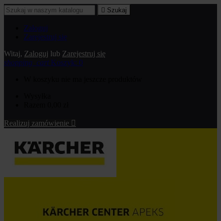

Szukaj
Zaloguj
Zarejestruj się
Witaj,
Zaloguj
lub
Zarejestruj się
shopping_cart
Koszyk:
0
W koszyku nie ma jeszcze produktów
Wysyłka
Razem
0,00 zł
Realizuj zamówienie
