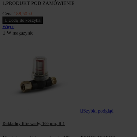
1.PRODUKT POD ZAMÓWIENIE
Cena
188,50 zł

Dodaj do koszyka
Więcej

W magazynie

Szybki podgląd
Dokładny filtr wody, 100 μm, R 1