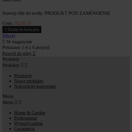
Ssawny filtr do wody. PRODUKT POD ZAMÓWIENIE
Cena
233,95 zł

Dodaj do koszyka
Więcej

W magazynie
Pokazano 1-6 z 6 pozycji
Powrót do góry

Produkty
Produkty


Promocje
Nowe produkty
Najczęściej kupowane
Menu
Menu


Home & Garden
Professional
Wypożyczalnia
Gwarancja