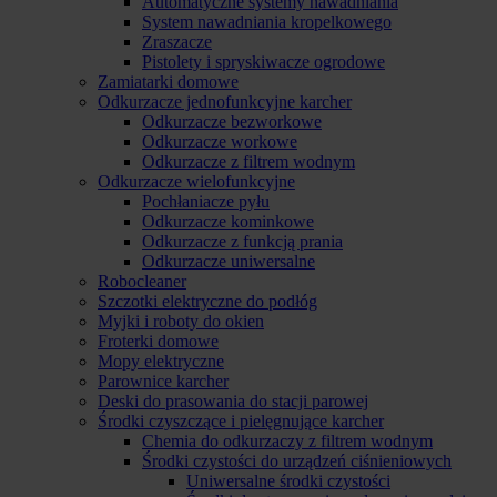
Automatyczne systemy nawadniania
System nawadniania kropelkowego
Zraszacze
Pistolety i spryskiwacze ogrodowe
Zamiatarki domowe
Odkurzacze jednofunkcyjne karcher
Odkurzacze bezworkowe
Odkurzacze workowe
Odkurzacze z filtrem wodnym
Odkurzacze wielofunkcyjne
Pochłaniacze pyłu
Odkurzacze kominkowe
Odkurzacze z funkcją prania
Odkurzacze uniwersalne
Robocleaner
Szczotki elektryczne do podłóg
Myjki i roboty do okien
Froterki domowe
Mopy elektryczne
Parownice karcher
Deski do prasowania do stacji parowej
Środki czyszczące i pielęgnujące karcher
Chemia do odkurzaczy z filtrem wodnym
Środki czystości do urządzeń ciśnieniowych
Uniwersalne środki czystości