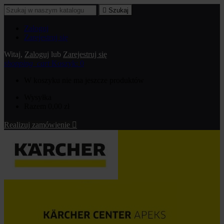

Szukaj
Zaloguj
Zarejestruj się
Witaj,
Zaloguj
lub
Zarejestruj się
shopping_cart
Koszyk:
0
W koszyku nie ma jeszcze produktów
Wysyłka
Razem
0,00 zł
Realizuj zamówienie
