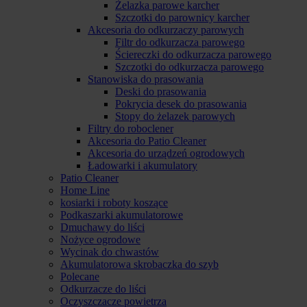
Żelazka parowe karcher
Szczotki do parownicy karcher
Akcesoria do odkurzaczy parowych
Filtr do odkurzacza parowego
Ściereczki do odkurzacza parowego
Szczotki do odkurzacza parowego
Stanowiska do prasowania
Deski do prasowania
Pokrycia desek do prasowania
Stopy do żelazek parowych
Filtry do roboclener
Akcesoria do Patio Cleaner
Akcesoria do urządzeń ogrodowych
Ładowarki i akumulatory
Patio Cleaner
Home Line
kosiarki i roboty koszące
Podkaszarki akumulatorowe
Dmuchawy do liści
Nożyce ogrodowe
Wycinak do chwastów
Akumulatorowa skrobaczka do szyb
Polecane
Odkurzacze do liści
Oczyszczacze powietrza