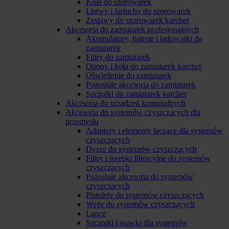
Koła do szorowarek
Listwy i fartuchy do szorowarek
Zestawy do szorowarek karcher
Akcesoria do zamiatarek profesjonalnych
Akumulatory, baterie i ładowarki do
zamiatarek
Filtry do zamiatarek
Opony i koła do zamiatarek karcher
Oświetlenie do zamiatarek
Pozostałe akcesoria do zamiatarek
Szczotki do zamiatarek karcher
Akcesoria do urządzeń komunalnych
Akcesoria do systemów czyszczących dla
przemysłu
Adaptery i elementy łączące dla systemów
czyszczących
Dysze do systemów czyszczących
Filtry i torebki filtracyjne do systemów
czyszczących
Pozostałe akcesoria do systemów
czyszczących
Pistolety do systemów czyszczących
Węże do systemów czyszczących
Lance
Szczotki i ssawki dla systemów