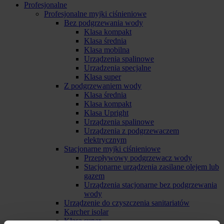
Profesjonalne
Profesjonalne myjki ciśnieniowe
Bez podgrzewania wody
Klasa kompakt
Klasa średnia
Klasa mobilna
Urządzenia spalinowe
Urzadzenia specjalne
Klasa super
Z podgrzewaniem wody
Klasa średnia
Klasa kompakt
Klasa Upright
Urządzenia spalinowe
Urządzenia z podgrzewaczem
elektrycznym
Stacjonarne myjki ciśnieniowe
Przepływowy podgrzewacz wody
Stacjonarne urządzenia zasilane olejem lub
gazem
Urządzenia stacjonarne bez podgrzewania
wody
Urządzenie do czyszczenia sanitariatów
Karcher isolar
Klasa super