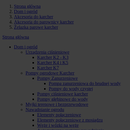
Strona główna
Dom i ogród
Akcesoria do karcher
Akcesoria do parownicy karcher
Żelazka parowe karcher
Strona główna
Dom i ogród
Urządzenia ciśnieniowe
Karcher K2 - K3
Karcher K4 i K5
Karcher K7
Pompy ogrodowe Karcher
Pompy Zanurzeniowe
Pompa zanurzeniowa do brudnej wody
Pompy do wody czystej
Pompy ciśnieniowe karcher
Pompy głębinowe do wody
Myjki terenowe i bezprzewodowe
Nawadnianie ogrodu
Elementy połączeniowe
Elementy połączeniowe z mosiądzu
Węże i wózki na węże