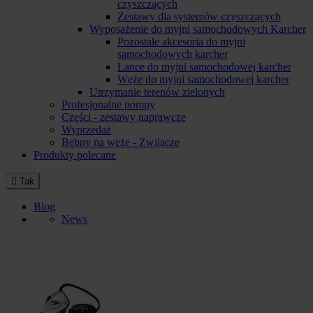
czyszczących
Zestawy dla systemów czyszczących
Wyposażenie do myjni samochodowych Karcher
Pozostałe akcesoria do myjni
samochodowych karcher
Lance do myjni samochodowej karcher
Węże do myjni samochodowej karcher
Utrzymanie terenów zielonych
Profesjonalne pompy
Części - zestawy naprawcze
Wyprzedaż
Bębny na węże - Zwijacze
Produkty polecane

Tak
Blog
News