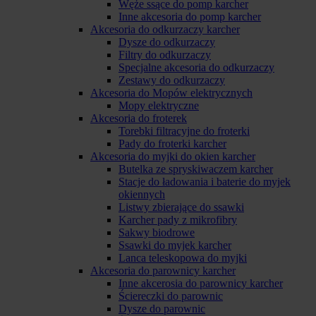
Węże ssące do pomp karcher
Inne akcesoria do pomp karcher
Akcesoria do odkurzaczy karcher
Dysze do odkurzaczy
Filtry do odkurzaczy
Specjalne akcesoria do odkurzaczy
Zestawy do odkurzaczy
Akcesoria do Mopów elektrycznych
Mopy elektryczne
Akcesoria do froterek
Torebki filtracyjne do froterki
Pady do froterki karcher
Akcesoria do myjki do okien karcher
Butelka ze spryskiwaczem karcher
Stacje do ładowania i baterie do myjek
okiennych
Listwy zbierające do ssawki
Karcher pady z mikrofibry
Sakwy biodrowe
Ssawki do myjek karcher
Lanca teleskopowa do myjki
Akcesoria do parownicy karcher
Inne akcerosia do parownicy karcher
Ściereczki do parownic
Dysze do parownic