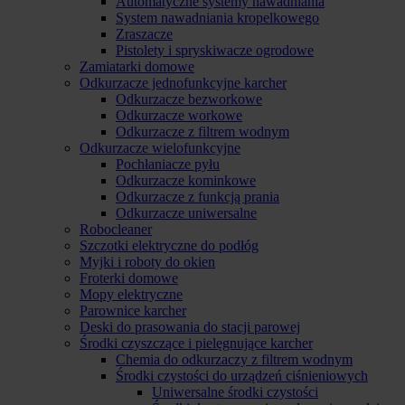
Automatyczne systemy nawadniania
System nawadniania kropelkowego
Zraszacze
Pistolety i spryskiwacze ogrodowe
Zamiatarki domowe
Odkurzacze jednofunkcyjne karcher
Odkurzacze bezworkowe
Odkurzacze workowe
Odkurzacze z filtrem wodnym
Odkurzacze wielofunkcyjne
Pochłaniacze pyłu
Odkurzacze kominkowe
Odkurzacze z funkcją prania
Odkurzacze uniwersalne
Robocleaner
Szczotki elektryczne do podłóg
Myjki i roboty do okien
Froterki domowe
Mopy elektryczne
Parownice karcher
Deski do prasowania do stacji parowej
Środki czyszczące i pielęgnujące karcher
Chemia do odkurzaczy z filtrem wodnym
Środki czystości do urządzeń ciśnieniowych
Uniwersalne środki czystości