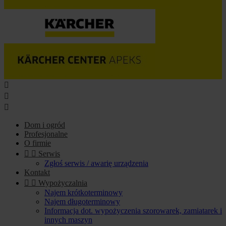



Dom i ogród
Profesjonalne
O firmie


Serwis
Zgłoś serwis / awarię urządzenia
Kontakt


Wypożyczalnia
Najem krótkoterminowy
Najem długoterminowy
Informacja dot. wypożyczenia szorowarek, zamiatarek i
innych maszyn