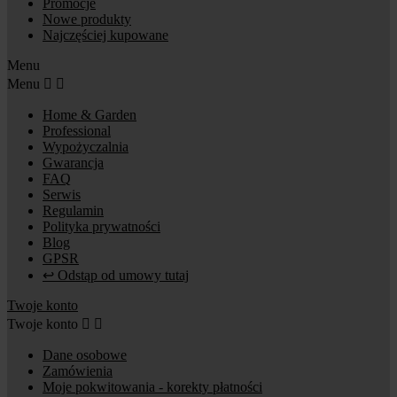
Promocje
Nowe produkty
Najczęściej kupowane
Menu
Menu


Home & Garden
Professional
Wypożyczalnia
Gwarancja
FAQ
Serwis
Regulamin
Polityka prywatności
Blog
GPSR
↩ Odstąp od umowy tutaj
Twoje konto
Twoje konto


Dane osobowe
Zamówienia
Moje pokwitowania - korekty płatności