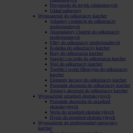
Przystawki do myjek ciśnieniowych
Układ paliwowy
Wyposażenie do odkurzaczy karcher
Adaptery i redukcje do odkurzaczy
profesjonalnych
Akumulatory i baterie do odkurzaczy
profesjonalnych
Filtry do odkurzaczy profesjonalnych
Kolanka do odkurzaczy karcher
Rury do odkurzacza karcher
Ssawki i szczotki do odkurzacza karcher
Wąż do odkurzaczy karcher
Torebki i worki filtracyjne do odkurzaczy
karcher
Elementy łączące do odkurzaczy karcher
Pozostałe akcesoria do odkurzaczy karcher
Zestawy akcesorii do odkurzaczy karcher
Wyposażenie urządzeń ekstrakcyjnych
Pozostałe akcesoria do urządzeń
ekstrakcyjnych
Węże do urządzeń ekstrakcyjnych
Dysze do urządzeń ekstrakcyjnych
Wyposażenie do profesjonalnej parownicy
karcher