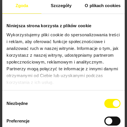
Odkurzacze profesjonalne
Zgoda
Szczegóły
O plikach cookies
Odkurzacze profesjonalne na sucho
Profesjonalny odkurzacz Karcher na mokro i
sucho
Profesjonalny odkurzacz szczotkowy
Niniejsza strona korzysta z plików cookie
Odkurzacze akumulatorowe karcher
Odkurzacze do pyłów niebezpiecznych
Wykorzystujemy pliki cookie do spersonalizowania treści
Odkurzacze przemysłowe "INDUSTRIAL"""
i reklam, aby oferować funkcje społecznościowe i
Odkurzacze do zadań specjalnych
analizować ruch w naszej witrynie. Informacje o tym, jak
Odkurzacze ekstrakcyjne Karcher
Dmuchawa do osuszania
korzystasz z naszej witryny, udostępniamy partnerom
Profesjonalne odkurzacze parowe Karcher
społecznościowym, reklamowym i analitycznym.
Profesjonalna myjka do okien
Partnerzy mogą połączyć te informacje z innymi danymi
Zamiatarki karcher
Zamiatarki ręczne
otrzymanymi od Ciebie lub uzyskanymi podczas
Zamiatarki ręczne z trakcją
korzystania z ich usług.
Zamiatarki z siedzeniem dla operatora
Dmuchawa akumulatorowa
Profesjonalny oczyszczacz powietrza Karcher
Wybór
Automaty do czyszczenia wykładzin karcher
Niezbędne
zgody
Urządzenia używane / poleasingowe
Szorowarki automatyczne karcher
Polerki karcher
Szorowarki jednotarczowe
Preferencje
Szorowarki kompaktowe Karcher