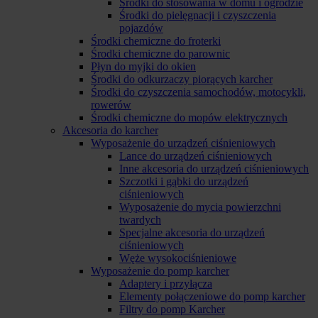
Środki do stosowania w domu i ogrodzie
Środki do pielęgnacji i czyszczenia
pojazdów
Środki chemiczne do froterki
Środki chemiczne do parownic
Płyn do myjki do okien
Środki do odkurzaczy piorących karcher
Środki do czyszczenia samochodów, motocykli,
rowerów
Środki chemiczne do mopów elektrycznych
Akcesoria do karcher
Wyposażenie do urządzeń ciśnieniowych
Lance do urządzeń ciśnieniowych
Inne akcesoria do urządzeń ciśnieniowych
Szczotki i gąbki do urządzeń
ciśnieniowych
Wyposażenie do mycia powierzchni
twardych
Specjalne akcesoria do urządzeń
ciśnieniowych
Węże wysokociśnieniowe
Wyposażenie do pomp karcher
Adaptery i przyłącza
Elementy połączeniowe do pomp karcher
Filtry do pomp Karcher