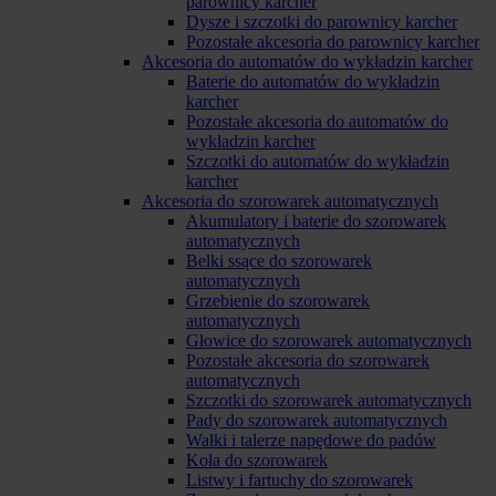
parownicy karcher
Dysze i szczotki do parownicy karcher
Pozostałe akcesoria do parownicy karcher
Akcesoria do automatów do wykładzin karcher
Baterie do automatów do wykładzin
karcher
Pozostałe akcesoria do automatów do
wykładzin karcher
Szczotki do automatów do wykładzin
karcher
Akcesoria do szorowarek automatycznych
Akumulatory i baterie do szorowarek
automatycznych
Belki ssące do szorowarek
automatycznych
Grzebienie do szorowarek
automatycznych
Głowice do szorowarek automatycznych
Pozostałe akcesoria do szorowarek
automatycznych
Szczotki do szorowarek automatycznych
Pady do szorowarek automatycznych
Wałki i talerze napędowe do padów
Koła do szorowarek
Listwy i fartuchy do szorowarek