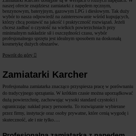
Zamiatarki Karcher dostępne są w wersjach o różnych napędach. W
naszej ofercie znajdziesz zamiatarki z napędem ręcznym,
benzynowym, bateryjnym, gazowym LPG i dieslowym. Tak duży
wybór to nasza odpowiedź na zainteresowanie wśród kupujących,
którzy chcą postawić na jakość i praktyczność rozwiązań. Jeżeli
chcesz zadbać o czystość na wielkich powierzchniach przy
minimalnym nakładzie sił i oszczędności czasu, wybór
profesjonalnego sprzętu jest idealnym sposobem na doskonałą
kosmetykę dużych obszarów.
Powrót do góry

Zamiatarki Karcher
Profesjonalna zamiatarka znacząco przyspiesza pracę w porównaniu 
do tradycyjnego sprzątania. W krótkim czasie można uporządkować 
dużą powierzchnię, zachowując wysoki standard czystości i 
ograniczając nakład pracy personelu. To rozwiązanie wybierane 
przez firmy, instytucje oraz osoby prywatne, które cenią wygodę i 
skuteczność, ale i nie tylko….
Profesjonalna zamiatarka z napędem 