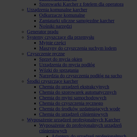
Szorowarki Karcher z fotelem dla operatora
Urządzenia komunalne karcher
Odkurzacze komunalne
Zamiatarki uliczne samojezdne karcher
Nośniki narzędzi
Generator prądu
Systemy czyszczące dla przemysłu
Myjnie części
Maszyny do czyszczenia suchym lodem
Czyszczenie ręczne
Sprzęt do mycia okien
Urządzenia do mycia podłóg
Wózki do sprzątania
Narzędzia do czyszczenia podłóg na sucho
Środki czyszczące karcher
Chemia do urządzeń ekstrakcyjnych
Chemia do szorowarek automatycznych
Chemia do myjni samochodowych
Chemia do czyszczenia ręcznego
Chemia do środków uzdatniających wodę
Chemia do urządzeń ciśnieniowych
Wyposażenie urządzeń profesjonalnych Karcher
Wyposażenie do profesjonalnych urządzeń
ciśnieniowych
Adaptery do urządzeń profesjonalnych