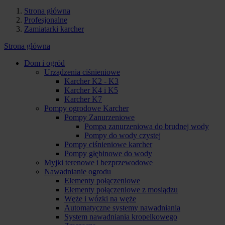
Strona główna
Profesjonalne
Zamiatarki karcher
Strona główna
Dom i ogród
Urządzenia ciśnieniowe
Karcher K2 - K3
Karcher K4 i K5
Karcher K7
Pompy ogrodowe Karcher
Pompy Zanurzeniowe
Pompa zanurzeniowa do brudnej wody
Pompy do wody czystej
Pompy ciśnieniowe karcher
Pompy głębinowe do wody
Myjki terenowe i bezprzewodowe
Nawadnianie ogrodu
Elementy połączeniowe
Elementy połączeniowe z mosiądzu
Węże i wózki na węże
Automatyczne systemy nawadniania
System nawadniania kropelkowego