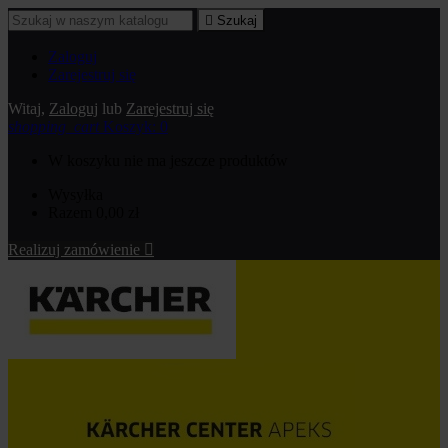

Szukaj
Zaloguj
Zarejestruj się
Witaj,
Zaloguj
lub
Zarejestruj się
shopping_cart
Koszyk:
0
W koszyku nie ma jeszcze produktów
Wysyłka
Razem
0,00 zł
Realizuj zamówienie
