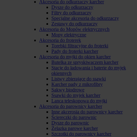
Akcesoria do odkurzaczy karcher
Dysze do odkurzaczy
Filtry do odkurzaczy
Specjalne akcesoria do odkurzaczy
Zestawy do odkurzaczy
Akcesoria do Mopów elektrycznych
Mopy elektryczne
Akcesoria do froterek
Torebki filtracyjne do froterki
Pady do froterki karcher
Akcesoria do myjki do okien karcher
Butelka ze spryskiwaczem karcher
Stacje do ładowania i baterie do myjek
okiennych
Listwy zbierające do ssawki
Karcher pady z mikrofibry
Sakwy biodrowe
Ssawki do myjek karcher
Lanca teleskopowa do myjki
Akcesoria do parownicy karcher
Inne akcerosia do parownicy karcher
Ściereczki do parownic
Dysze do parownic
Żelazka parowe karcher
Szczotki do parownicy karcher