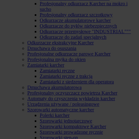
Profesjonalny odkurzacz Karcher na mokro i
sucho
Profesjonalny odkurzacz szczotkowy
Odkurzacze akumulatorowe karcher
Odkurzacze do pyłów niebezpiecznych
Odkurzacze przemysłowe "INDUSTRIAL"""
Odkurzacze do zadań specjalnych
Odkurzacze ekstrakcyjne Karcher
Dmuchawa do osuszania
Profesjonalne odkurzacze parowe Karcher
Profesjonalna myjka do okien
Zamiatarki karcher
Zamiatarki ręczne
Zamiatarki ręczne z trakcją
Zamiatarki z siedzeniem dla operatora
Dmuchawa akumulatorowa
Profesjonalny oczyszczacz powietrza Karcher
Automaty do czyszczenia wykładzin karcher
Urządzenia używane / poleasingowe
Szorowarki automatyczne karcher
Polerki karcher
Szorowarki jednotarczowe
Szorowarki kompaktowe Karcher
Szorowarki prowadzone ręcznie
Szorowarki step-on