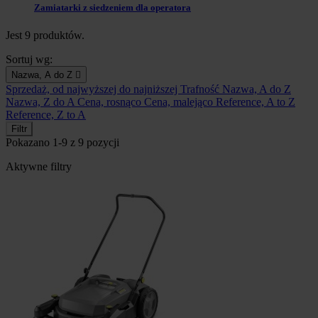
Zamiatarki z siedzeniem dla operatora
Jest 9 produktów.
Sortuj wg:
Nazwa, A do Z

Sprzedaż, od najwyższej do najniższej
Trafność
Nazwa, A do Z
Nazwa, Z do A
Cena, rosnąco
Cena, malejąco
Reference, A to Z
Reference, Z to A
Filtr
Pokazano 1-9 z 9 pozycji
Aktywne filtry