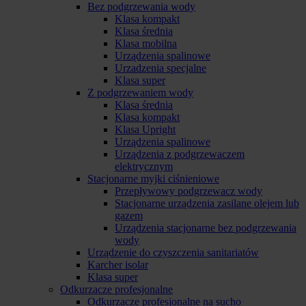
Bez podgrzewania wody
Klasa kompakt
Klasa średnia
Klasa mobilna
Urządzenia spalinowe
Urzadzenia specjalne
Klasa super
Z podgrzewaniem wody
Klasa średnia
Klasa kompakt
Klasa Upright
Urządzenia spalinowe
Urządzenia z podgrzewaczem
elektrycznym
Stacjonarne myjki ciśnieniowe
Przepływowy podgrzewacz wody
Stacjonarne urządzenia zasilane olejem lub
gazem
Urządzenia stacjonarne bez podgrzewania
wody
Urządzenie do czyszczenia sanitariatów
Karcher isolar
Klasa super
Odkurzacze profesjonalne
Odkurzacze profesjonalne na sucho