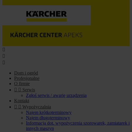



Dom i ogród
Profesjonalne
O firmie


Serwis
Zgłoś serwis / awarię urządzenia
Kontakt


Wypożyczalnia
Najem krótkoterminowy
Najem długoterminowy
Informacja dot. wypożyczenia szorowarek, zamiatarek i
innych maszyn