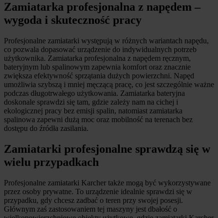
Zamiatarka profesjonalna z napędem –
wygoda i skuteczność pracy
Profesjonalne zamiatarki występują w różnych wariantach napędu,
co pozwala dopasować urządzenie do indywidualnych potrzeb
użytkownika. Zamiatarka profesjonalna z napędem ręcznym,
bateryjnym lub spalinowym zapewnia komfort oraz znacznie
zwiększa efektywność sprzątania dużych powierzchni. Napęd
umożliwia szybszą i mniej męczącą pracę, co jest szczególnie ważne
podczas długotrwałego użytkowania. Zamiatarka bateryjna
doskonale sprawdzi się tam, gdzie zależy nam na cichej i
ekologicznej pracy bez emisji spalin, natomiast zamiatarka
spalinowa zapewni dużą moc oraz mobilność na terenach bez
dostępu do źródła zasilania.
Zamiatarki profesjonalne sprawdzą się w
wielu przypadkach
Profesjonalne zamiatarki Karcher także mogą być wykorzystywane
przez osoby prywatne. To urządzenie idealnie sprawdzi się w
przypadku, gdy chcesz zadbać o teren przy swojej posesji.
Głównym zaś zastosowaniem tej maszyny jest dbałość o
wielkopowierzchniowe obiekty użytkowe, gdzie zamiatarki Karcher