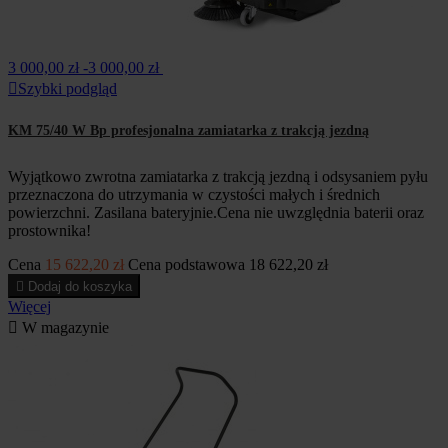
3 000,00 zł
-3 000,00 zł

Szybki podgląd
KM 75/40 W Bp profesjonalna zamiatarka z trakcją jezdną
Wyjątkowo zwrotna zamiatarka z trakcją jezdną i odsysaniem pyłu
przeznaczona do utrzymania w czystości małych i średnich
powierzchni. Zasilana bateryjnie.Cena nie uwzględnia baterii oraz
prostownika!
Cena
15 622,20 zł
Cena podstawowa
18 622,20 zł

Dodaj do koszyka
Więcej

W magazynie