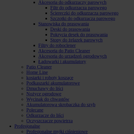
Akcesoria do odkurzaczy parowych
Filtr do odkurzacza parowego
Ściereczki do odkurzacza parowego
Szczotki do odkurzacza parowego
Stanowiska do prasowania
Deski do prasowania
Pokrycia desek do prasowania
Stopy do żelazek parowych
Filtry do roboclener
Akcesoria do Patio Cleaner
Akcesoria do urządzeń ogrodowych
Ładowarki i akumulatory
Patio Cleaner
Home Line
kosiarki i roboty koszące
Podkaszarki akumulatorowe
Dmuchawy do liści
Nożyce ogrodowe
Wycinak do chwastów
Akumulatorowa skrobaczka do szyb
Polecane
Odkurzacze do liści
Oczyszczacze powietrza
Profesjonalne
Profesjonalne myjki ciśnieniowe