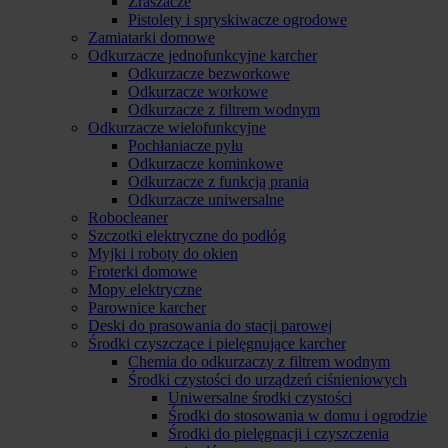
Zraszacze
Pistolety i spryskiwacze ogrodowe
Zamiatarki domowe
Odkurzacze jednofunkcyjne karcher
Odkurzacze bezworkowe
Odkurzacze workowe
Odkurzacze z filtrem wodnym
Odkurzacze wielofunkcyjne
Pochłaniacze pyłu
Odkurzacze kominkowe
Odkurzacze z funkcją prania
Odkurzacze uniwersalne
Robocleaner
Szczotki elektryczne do podłóg
Myjki i roboty do okien
Froterki domowe
Mopy elektryczne
Parownice karcher
Deski do prasowania do stacji parowej
Środki czyszczące i pielęgnujące karcher
Chemia do odkurzaczy z filtrem wodnym
Środki czystości do urządzeń ciśnieniowych
Uniwersalne środki czystości
Środki do stosowania w domu i ogrodzie
Środki do pielęgnacji i czyszczenia