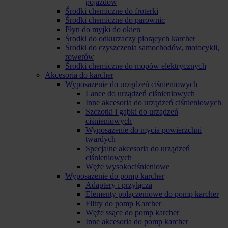
pojazdów
Środki chemiczne do froterki
Środki chemiczne do parownic
Płyn do myjki do okien
Środki do odkurzaczy piorących karcher
Środki do czyszczenia samochodów, motocykli,
rowerów
Środki chemiczne do mopów elektrycznych
Akcesoria do karcher
Wyposażenie do urządzeń ciśnieniowych
Lance do urządzeń ciśnieniowych
Inne akcesoria do urządzeń ciśnieniowych
Szczotki i gąbki do urządzeń
ciśnieniowych
Wyposażenie do mycia powierzchni
twardych
Specjalne akcesoria do urządzeń
ciśnieniowych
Węże wysokociśnieniowe
Wyposażenie do pomp karcher
Adaptery i przyłącza
Elementy połączeniowe do pomp karcher
Filtry do pomp Karcher
Węże ssące do pomp karcher
Inne akcesoria do pomp karcher