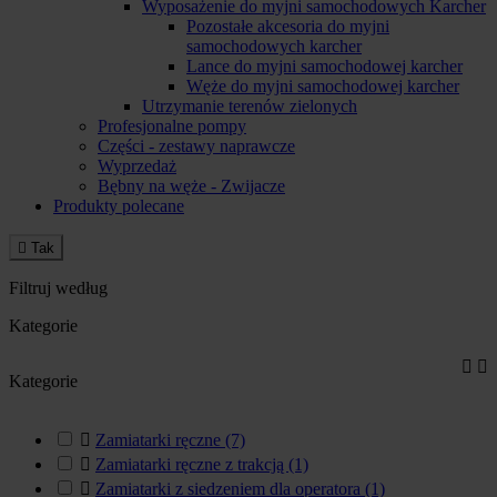
Wyposażenie do myjni samochodowych Karcher
Pozostałe akcesoria do myjni
samochodowych karcher
Lance do myjni samochodowej karcher
Węże do myjni samochodowej karcher
Utrzymanie terenów zielonych
Profesjonalne pompy
Części - zestawy naprawcze
Wyprzedaż
Bębny na węże - Zwijacze
Produkty polecane

Tak
Filtruj według
Kategorie


Kategorie

Zamiatarki ręczne
(7)

Zamiatarki ręczne z trakcją
(1)

Zamiatarki z siedzeniem dla operatora
(1)