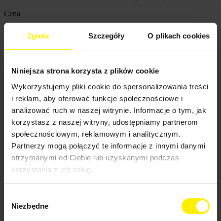
Cena


Zgoda
Szczegóły
O plikach cookies
Cena
0,00 zł - 18 623,00 zł
Niniejsza strona korzysta z plików cookie
Blog
Wykorzystujemy pliki cookie do spersonalizowania treści
News
i reklam, aby oferować funkcje społecznościowe i
analizować ruch w naszej witrynie. Informacje o tym, jak
korzystasz z naszej witryny, udostępniamy partnerom
społecznościowym, reklamowym i analitycznym.
Partnerzy mogą połączyć te informacje z innymi danymi
otrzymanymi od Ciebie lub uzyskanymi podczas
korzystania z ich usług.
Wybór
Zamiatarki karcher
Niezbędne
zgody