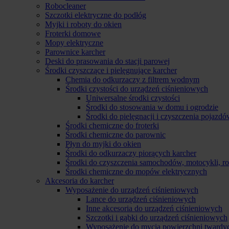
Robocleaner
Szczotki elektryczne do podłóg
Myjki i roboty do okien
Froterki domowe
Mopy elektryczne
Parownice karcher
Deski do prasowania do stacji parowej
Środki czyszczące i pielęgnujące karcher
Chemia do odkurzaczy z filtrem wodnym
Środki czystości do urządzeń ciśnieniowych
Uniwersalne środki czystości
Środki do stosowania w domu i ogrodzie
Środki do pielęgnacji i czyszczenia pojazd
Środki chemiczne do froterki
Środki chemiczne do parownic
Płyn do myjki do okien
Środki do odkurzaczy piorących karcher
Środki do czyszczenia samochodów, motocykli, 
Środki chemiczne do mopów elektrycznych
Akcesoria do karcher
Wyposażenie do urządzeń ciśnieniowych
Lance do urządzeń ciśnieniowych
Inne akcesoria do urządzeń ciśnieniowych
Szczotki i gąbki do urządzeń ciśnieniowych
Wyposażenie do mycia powierzchni twardy