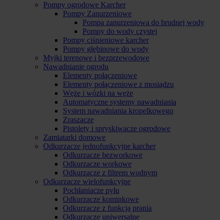
Pompy ogrodowe Karcher
Pompy Zanurzeniowe
Pompa zanurzeniowa do brudnej wody
Pompy do wody czystej
Pompy ciśnieniowe karcher
Pompy głębinowe do wody
Myjki terenowe i bezprzewodowe
Nawadnianie ogrodu
Elementy połączeniowe
Elementy połączeniowe z mosiądzu
Węże i wózki na węże
Automatyczne systemy nawadniania
System nawadniania kropelkowego
Zraszacze
Pistolety i spryskiwacze ogrodowe
Zamiatarki domowe
Odkurzacze jednofunkcyjne karcher
Odkurzacze bezworkowe
Odkurzacze workowe
Odkurzacze z filtrem wodnym
Odkurzacze wielofunkcyjne
Pochłaniacze pyłu
Odkurzacze kominkowe
Odkurzacze z funkcją prania
Odkurzacze uniwersalne