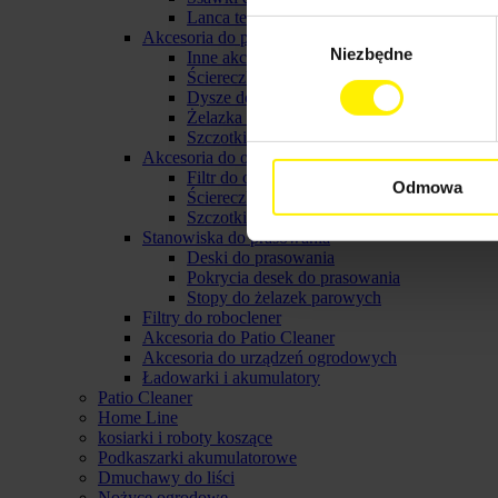
Lanca teleskopowa do myjki
Wybór
Akcesoria do parownicy karcher
Niezbędne
zgody
Inne akcerosia do parownicy karcher
Ściereczki do parownic
Dysze do parownic
Żelazka parowe karcher
Szczotki do parownicy karcher
Akcesoria do odkurzaczy parowych
Filtr do odkurzacza parowego
Odmowa
Ściereczki do odkurzacza parowego
Szczotki do odkurzacza parowego
Stanowiska do prasowania
Deski do prasowania
Pokrycia desek do prasowania
Stopy do żelazek parowych
Filtry do roboclener
Akcesoria do Patio Cleaner
Akcesoria do urządzeń ogrodowych
Ładowarki i akumulatory
Patio Cleaner
Home Line
kosiarki i roboty koszące
Podkaszarki akumulatorowe
Dmuchawy do liści
Nożyce ogrodowe