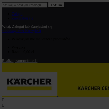

Szukaj
Zaloguj
Zarejestruj się
Witaj,
Zaloguj
lub
Zarejestruj się
shopping_cart
Koszyk:
0
W koszyku nie ma jeszcze produktów
Wysyłka
Razem
0,00 zł
Realizuj zamówienie


