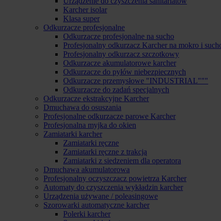
Urządzenie do czyszczenia sanitariatów
Karcher isolar
Klasa super
Odkurzacze profesjonalne
Odkurzacze profesjonalne na sucho
Profesjonalny odkurzacz Karcher na mokro i such
Profesjonalny odkurzacz szczotkowy
Odkurzacze akumulatorowe karcher
Odkurzacze do pyłów niebezpiecznych
Odkurzacze przemysłowe "INDUSTRIAL"""
Odkurzacze do zadań specjalnych
Odkurzacze ekstrakcyjne Karcher
Dmuchawa do osuszania
Profesjonalne odkurzacze parowe Karcher
Profesjonalna myjka do okien
Zamiatarki karcher
Zamiatarki ręczne
Zamiatarki ręczne z trakcją
Zamiatarki z siedzeniem dla operatora
Dmuchawa akumulatorowa
Profesjonalny oczyszczacz powietrza Karcher
Automaty do czyszczenia wykładzin karcher
Urządzenia używane / poleasingowe
Szorowarki automatyczne karcher
Polerki karcher