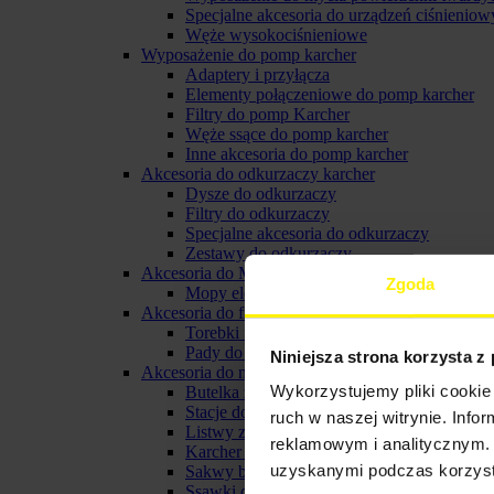
Specjalne akcesoria do urządzeń ciśnieniow
Węże wysokociśnieniowe
Wyposażenie do pomp karcher
Adaptery i przyłącza
Elementy połączeniowe do pomp karcher
Filtry do pomp Karcher
Węże ssące do pomp karcher
Inne akcesoria do pomp karcher
Akcesoria do odkurzaczy karcher
Dysze do odkurzaczy
Filtry do odkurzaczy
Specjalne akcesoria do odkurzaczy
Zestawy do odkurzaczy
Akcesoria do Mopów elektrycznych
Zgoda
Mopy elektryczne
Akcesoria do froterek
Torebki filtracyjne do froterki
Pady do froterki karcher
Niniejsza strona korzysta z
Akcesoria do myjki do okien karcher
Wykorzystujemy pliki cookie 
Butelka ze spryskiwaczem karcher
Stacje do ładowania i baterie do myjek oki
ruch w naszej witrynie. Inf
Listwy zbierające do ssawki
reklamowym i analitycznym. 
Karcher pady z mikrofibry
uzyskanymi podczas korzysta
Sakwy biodrowe
Ssawki do myjek karcher