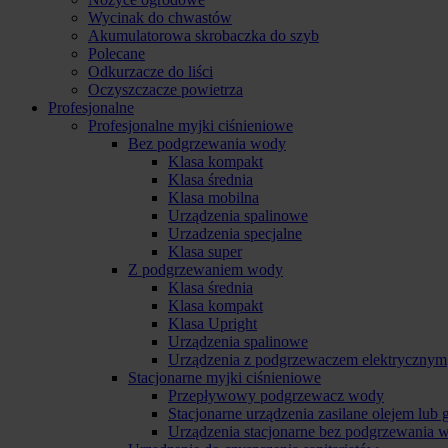
Wycinak do chwastów
Akumulatorowa skrobaczka do szyb
Polecane
Odkurzacze do liści
Oczyszczacze powietrza
Profesjonalne
Profesjonalne myjki ciśnieniowe
Bez podgrzewania wody
Klasa kompakt
Klasa średnia
Klasa mobilna
Urządzenia spalinowe
Urzadzenia specjalne
Klasa super
Z podgrzewaniem wody
Klasa średnia
Klasa kompakt
Klasa Upright
Urządzenia spalinowe
Urządzenia z podgrzewaczem elektrycznym
Stacjonarne myjki ciśnieniowe
Przepływowy podgrzewacz wody
Stacjonarne urządzenia zasilane olejem lub
Urządzenia stacjonarne bez podgrzewania 