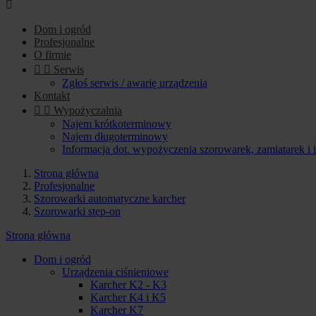

Dom i ogród
Profesjonalne
O firmie


Serwis
Zgłoś serwis / awarię urządzenia
Kontakt


Wypożyczalnia
Najem krótkoterminowy
Najem długoterminowy
Informacja dot. wypożyczenia szorowarek, zamiatarek i
Strona główna
Profesjonalne
Szorowarki automatyczne karcher
Szorowarki step-on
Strona główna
Dom i ogród
Urządzenia ciśnieniowe
Karcher K2 - K3
Karcher K4 i K5
Karcher K7