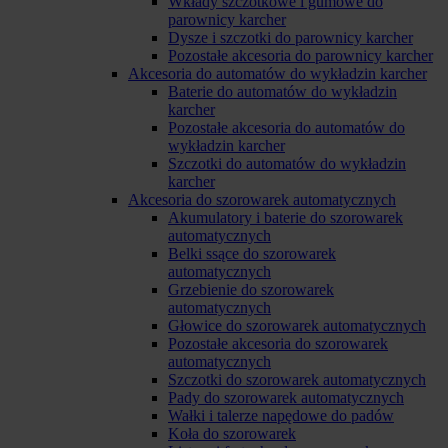
Wkłady szczotkowe i gumowe do
parownicy karcher
Dysze i szczotki do parownicy karcher
Pozostałe akcesoria do parownicy karcher
Akcesoria do automatów do wykładzin karcher
Baterie do automatów do wykładzin
karcher
Pozostałe akcesoria do automatów do
wykładzin karcher
Szczotki do automatów do wykładzin
karcher
Akcesoria do szorowarek automatycznych
Akumulatory i baterie do szorowarek
automatycznych
Belki ssące do szorowarek
automatycznych
Grzebienie do szorowarek
automatycznych
Głowice do szorowarek automatycznych
Pozostałe akcesoria do szorowarek
automatycznych
Szczotki do szorowarek automatycznych
Pady do szorowarek automatycznych
Wałki i talerze napędowe do padów
Koła do szorowarek