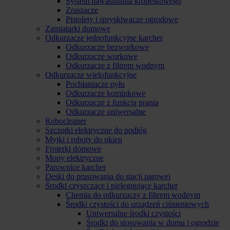
System nawadniania kropelkowego
Zraszacze
Pistolety i spryskiwacze ogrodowe
Zamiatarki domowe
Odkurzacze jednofunkcyjne karcher
Odkurzacze bezworkowe
Odkurzacze workowe
Odkurzacze z filtrem wodnym
Odkurzacze wielofunkcyjne
Pochłaniacze pyłu
Odkurzacze kominkowe
Odkurzacze z funkcją prania
Odkurzacze uniwersalne
Robocleaner
Szczotki elektryczne do podłóg
Myjki i roboty do okien
Froterki domowe
Mopy elektryczne
Parownice karcher
Deski do prasowania do stacji parowej
Środki czyszczące i pielęgnujące karcher
Chemia do odkurzaczy z filtrem wodnym
Środki czystości do urządzeń ciśnieniowych
Uniwersalne środki czystości
Środki do stosowania w domu i ogrodzie