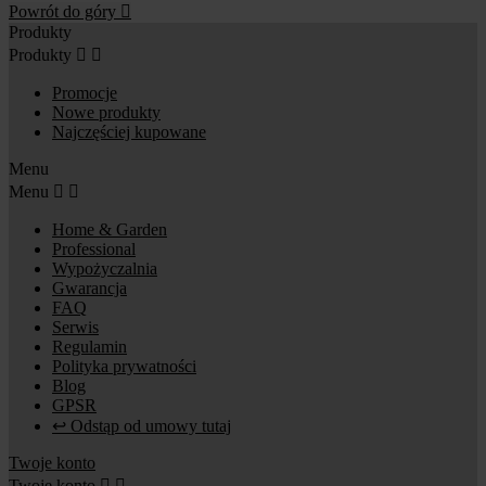
Powrót do góry

Produkty
Produkty


Promocje
Nowe produkty
Najczęściej kupowane
Menu
Menu


Home & Garden
Professional
Wypożyczalnia
Gwarancja
FAQ
Serwis
Regulamin
Polityka prywatności
Blog
GPSR
↩ Odstąp od umowy tutaj
Twoje konto
Twoje konto

