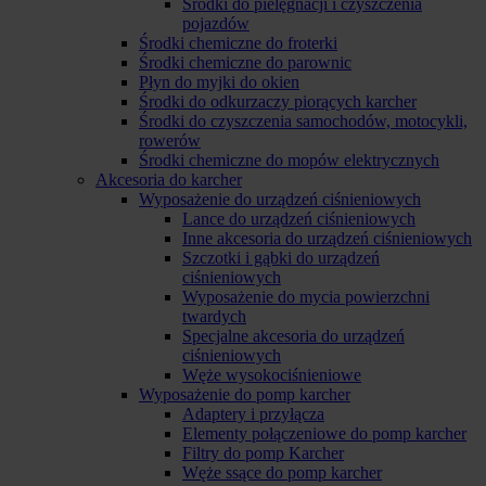
Środki do pielęgnacji i czyszczenia
pojazdów
Środki chemiczne do froterki
Środki chemiczne do parownic
Płyn do myjki do okien
Środki do odkurzaczy piorących karcher
Środki do czyszczenia samochodów, motocykli,
rowerów
Środki chemiczne do mopów elektrycznych
Akcesoria do karcher
Wyposażenie do urządzeń ciśnieniowych
Lance do urządzeń ciśnieniowych
Inne akcesoria do urządzeń ciśnieniowych
Szczotki i gąbki do urządzeń
ciśnieniowych
Wyposażenie do mycia powierzchni
twardych
Specjalne akcesoria do urządzeń
ciśnieniowych
Węże wysokociśnieniowe
Wyposażenie do pomp karcher
Adaptery i przyłącza
Elementy połączeniowe do pomp karcher
Filtry do pomp Karcher
Węże ssące do pomp karcher