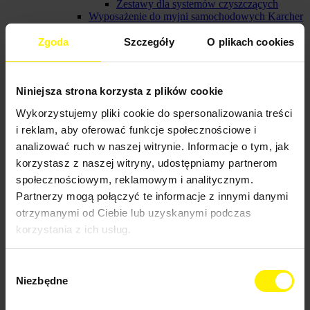
Zestawy dla systemów czyszczących
Wyposażenie do myjni samochodowych Karcher
Pozostałe akcesoria do myjni
samochodowych karcher
Zgoda
Szczegóły
O plikach cookies
Lance do myjni samochodowej karcher
Węże do myjni samochodowej karcher
Utrzymanie terenów zielonych
Niniejsza strona korzysta z plików cookie
Profesjonalne pompy
Części - zestawy naprawcze
Wykorzystujemy pliki cookie do spersonalizowania treści
Wyprzedaż
Bębny na węże - Zwijacze
i reklam, aby oferować funkcje społecznościowe i
Produkty polecane
analizować ruch w naszej witrynie. Informacje o tym, jak
korzystasz z naszej witryny, udostępniamy partnerom

Tak
społecznościowym, reklamowym i analitycznym.
Filtruj według
Partnerzy mogą połączyć te informacje z innymi danymi
otrzymanymi od Ciebie lub uzyskanymi podczas
Kategorie
korzystania z ich usług.


Kategorie
Wybór
Niezbędne
zgody

Adaptery i przyłącza
(3)

Filtry do pomp Karcher
(4)