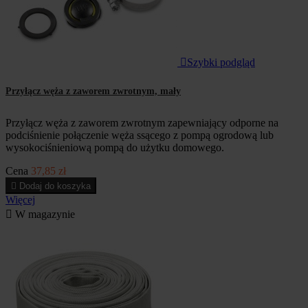

Szybki podgląd
Przyłącz węża z zaworem zwrotnym, mały
Przyłącz węża z zaworem zwrotnym zapewniający odporne na
podciśnienie połączenie węża ssącego z pompą ogrodową lub
wysokociśnieniową pompą do użytku domowego.
Cena
37,85 zł

Dodaj do koszyka
Więcej

W magazynie