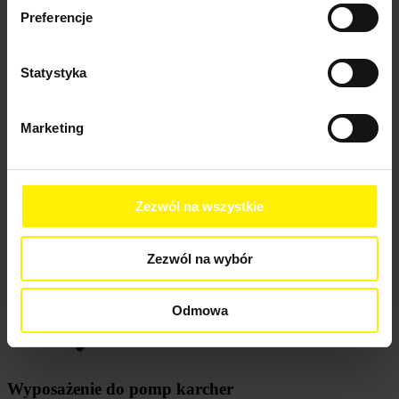

Inne akcesoria do pomp karcher
(1)
Preferencje
Cena
Statystyka


Cena
Marketing
29,00 zł - 361,00 zł
Blog
News
Zezwól na wszystkie
Zezwól na wybór
Odmowa
Wyposażenie do pomp karcher