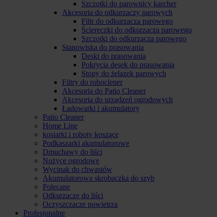
Szczotki do parownicy karcher
Akcesoria do odkurzaczy parowych
Filtr do odkurzacza parowego
Ściereczki do odkurzacza parowego
Szczotki do odkurzacza parowego
Stanowiska do prasowania
Deski do prasowania
Pokrycia desek do prasowania
Stopy do żelazek parowych
Filtry do roboclener
Akcesoria do Patio Cleaner
Akcesoria do urządzeń ogrodowych
Ładowarki i akumulatory
Patio Cleaner
Home Line
kosiarki i roboty koszące
Podkaszarki akumulatorowe
Dmuchawy do liści
Nożyce ogrodowe
Wycinak do chwastów
Akumulatorowa skrobaczka do szyb
Polecane
Odkurzacze do liści
Oczyszczacze powietrza
Profesjonalne