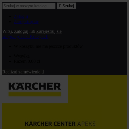

Szukaj
Zaloguj
Zarejestruj się
Witaj,
Zaloguj
lub
Zarejestruj się
shopping_cart
Koszyk:
0
W koszyku nie ma jeszcze produktów
Wysyłka
Razem
0,00 zł
Realizuj zamówienie
