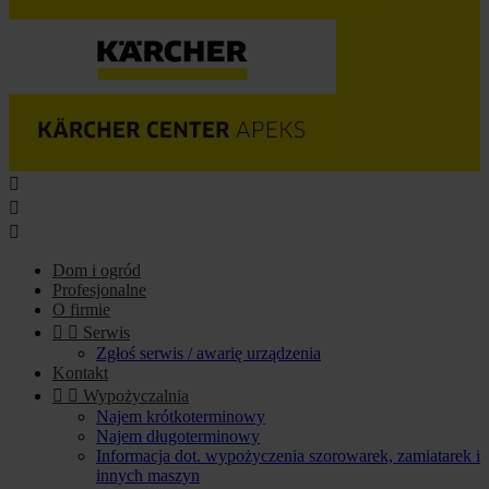



Dom i ogród
Profesjonalne
O firmie


Serwis
Zgłoś serwis / awarię urządzenia
Kontakt


Wypożyczalnia
Najem krótkoterminowy
Najem długoterminowy
Informacja dot. wypożyczenia szorowarek, zamiatarek i
innych maszyn