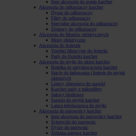
Inne akcesoria do pomp karcher
Akcesoria do odkurzaczy karcher
Dysze do odkurzaczy
Filtry do odkurzaczy
Specjalne akcesoria do odkurzaczy
Zestawy do odkurzaczy
Akcesoria do Mopów elektrycznych
Mopy elektryczne
Akcesoria do froterek
Torebki filtracyjne do froterki
Pady do froterki karcher
Akcesoria do myjki do okien karcher
Butelka ze spryskiwaczem karcher
Stacje do ładowania i baterie do myjek
okiennych
Listwy zbierające do ssawki
Karcher pady z mikrofibry
Sakwy biodrowe
Ssawki do myjek karcher
Lanca teleskopowa do myjki
Akcesoria do parownicy karcher
Inne akcerosia do parownicy karcher
Ściereczki do parownic
Dysze do parownic
Żelazka parowe karcher