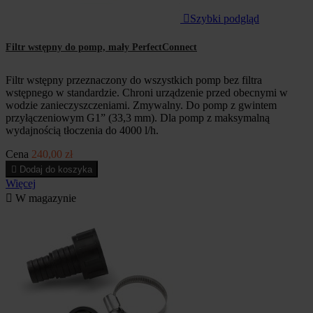

Szybki podgląd
Filtr wstępny do pomp, mały PerfectConnect
Filtr wstępny przeznaczony do wszystkich pomp bez filtra
wstępnego w standardzie. Chroni urządzenie przed obecnymi w
wodzie zanieczyszczeniami. Zmywalny. Do pomp z gwintem
przyłączeniowym G1” (33,3 mm). Dla pomp z maksymalną
wydajnością tłoczenia do 4000 l/h.
Cena
240,00 zł

Dodaj do koszyka
Więcej

W magazynie