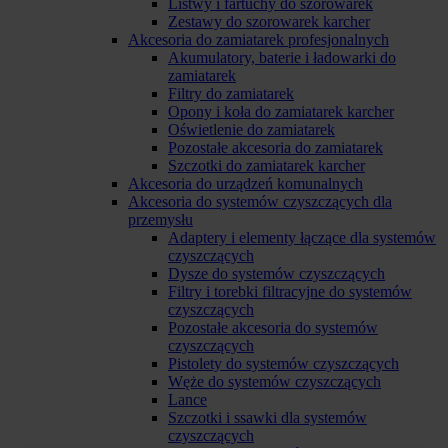
Listwy i fartuchy do szorowarek
Zestawy do szorowarek karcher
Akcesoria do zamiatarek profesjonalnych
Akumulatory, baterie i ładowarki do
zamiatarek
Filtry do zamiatarek
Opony i koła do zamiatarek karcher
Oświetlenie do zamiatarek
Pozostałe akcesoria do zamiatarek
Szczotki do zamiatarek karcher
Akcesoria do urządzeń komunalnych
Akcesoria do systemów czyszczących dla
przemysłu
Adaptery i elementy łączące dla systemów
czyszczących
Dysze do systemów czyszczących
Filtry i torebki filtracyjne do systemów
czyszczących
Pozostałe akcesoria do systemów
czyszczących
Pistolety do systemów czyszczących
Węże do systemów czyszczących
Lance
Szczotki i ssawki dla systemów
czyszczących