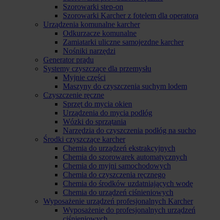
Szorowarki step-on
Szorowarki Karcher z fotelem dla operatora
Urządzenia komunalne karcher
Odkurzacze komunalne
Zamiatarki uliczne samojezdne karcher
Nośniki narzędzi
Generator prądu
Systemy czyszczące dla przemysłu
Myjnie części
Maszyny do czyszczenia suchym lodem
Czyszczenie ręczne
Sprzęt do mycia okien
Urządzenia do mycia podłóg
Wózki do sprzątania
Narzędzia do czyszczenia podłóg na sucho
Środki czyszczące karcher
Chemia do urządzeń ekstrakcyjnych
Chemia do szorowarek automatycznych
Chemia do myjni samochodowych
Chemia do czyszczenia ręcznego
Chemia do środków uzdatniających wodę
Chemia do urządzeń ciśnieniowych
Wyposażenie urządzeń profesjonalnych Karcher
Wyposażenie do profesjonalnych urządzeń
ciśnieniowych