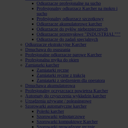
Odkurzacze profesjonalne na sucho
Profesjonalny odkurzacz Karcher na mokro i
sucho
Profesjonalny odkurzacz szczotkowy
Odkurzacze akumulatorowe karcher
Odkurzacze do pyłów niebezpiecznych
Odkurzacze przemysłowe "INDUSTRIAL"""
Odkurzacze do zadań specjalnych
Odkurzacze ekstrakcyjne Karcher
Dmuchawa do osuszania
Profesjonalne odkurzacze parowe Karcher
Profesjonalna myjka do okien
Zamiatarki karcher
Zamiatarki ręczne
Zamiatarki ręczne z trakcją
Zamiatarki z siedzeniem dla operatora
Dmuchawa akumulatorowa
Profesjonalny oczyszczacz powietrza Karcher
Automaty do czyszczenia wykładzin karcher
Urządzenia używane / poleasingowe
Szorowarki automatyczne karcher
Polerki karcher
Szorowarki jednotarczowe
Szorowarki kompaktowe Karcher
Szorowarki prowadzone ręcznie