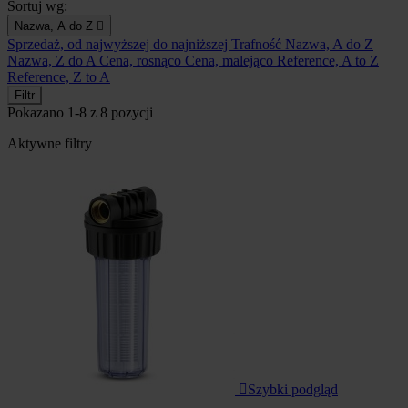
Sortuj wg:
Nazwa, A do Z

Sprzedaż, od najwyższej do najniższej
Trafność
Nazwa, A do Z
Nazwa, Z do A
Cena, rosnąco
Cena, malejąco
Reference, A to Z
Reference, Z to A
Filtr
Pokazano 1-8 z 8 pozycji
Aktywne filtry

Szybki podgląd