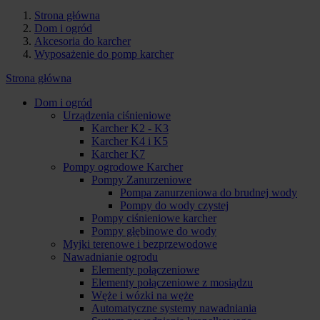
Strona główna
Dom i ogród
Akcesoria do karcher
Wyposażenie do pomp karcher
Strona główna
Dom i ogród
Urządzenia ciśnieniowe
Karcher K2 - K3
Karcher K4 i K5
Karcher K7
Pompy ogrodowe Karcher
Pompy Zanurzeniowe
Pompa zanurzeniowa do brudnej wody
Pompy do wody czystej
Pompy ciśnieniowe karcher
Pompy głębinowe do wody
Myjki terenowe i bezprzewodowe
Nawadnianie ogrodu
Elementy połączeniowe
Elementy połączeniowe z mosiądzu
Węże i wózki na węże
Automatyczne systemy nawadniania