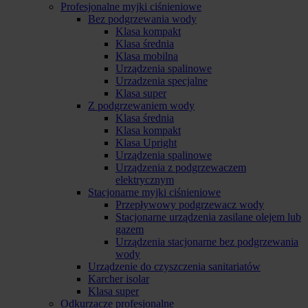
Profesjonalne myjki ciśnieniowe
Bez podgrzewania wody
Klasa kompakt
Klasa średnia
Klasa mobilna
Urządzenia spalinowe
Urzadzenia specjalne
Klasa super
Z podgrzewaniem wody
Klasa średnia
Klasa kompakt
Klasa Upright
Urządzenia spalinowe
Urządzenia z podgrzewaczem
elektrycznym
Stacjonarne myjki ciśnieniowe
Przepływowy podgrzewacz wody
Stacjonarne urządzenia zasilane olejem lub
gazem
Urządzenia stacjonarne bez podgrzewania
wody
Urządzenie do czyszczenia sanitariatów
Karcher isolar
Klasa super
Odkurzacze profesjonalne