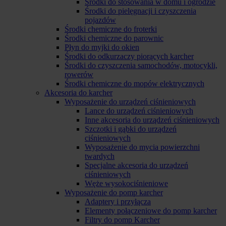
Środki do stosowania w domu i ogrodzie
Środki do pielęgnacji i czyszczenia
pojazdów
Środki chemiczne do froterki
Środki chemiczne do parownic
Płyn do myjki do okien
Środki do odkurzaczy piorących karcher
Środki do czyszczenia samochodów, motocykli,
rowerów
Środki chemiczne do mopów elektrycznych
Akcesoria do karcher
Wyposażenie do urządzeń ciśnieniowych
Lance do urządzeń ciśnieniowych
Inne akcesoria do urządzeń ciśnieniowych
Szczotki i gąbki do urządzeń
ciśnieniowych
Wyposażenie do mycia powierzchni
twardych
Specjalne akcesoria do urządzeń
ciśnieniowych
Węże wysokociśnieniowe
Wyposażenie do pomp karcher
Adaptery i przyłącza
Elementy połączeniowe do pomp karcher
Filtry do pomp Karcher