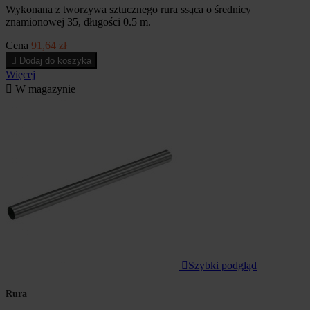
Wykonana z tworzywa sztucznego rura ssąca o średnicy
znamionowej 35, długości 0.5 m.
Cena
91,64 zł

Dodaj do koszyka
Więcej

W magazynie

Szybki podgląd
Rura