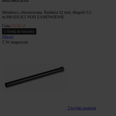
Rura ssąca DN32
Metalowa, chromowana. Średnica 32 mm, długość 0,5
m.PRODUKT POD ZAMÓWIENIE
Cena
53,92 zł

Dodaj do koszyka
Więcej

W magazynie

Szybki podgląd