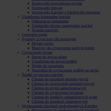
Szorowarki prowadzone ręcznie
Szorowarki step-on
Szorowarki Karcher z fotelem dla operatora
Urządzenia komunalne karcher
Odkurzacze komunalne
Zamiatarki uliczne samojezdne karcher
Nośniki narzędzi
Generator prądu
Systemy czyszczące dla przemysłu
Myjnie części
Maszyny do czyszczenia suchym lodem
Czyszczenie ręczne
Sprzęt do mycia okien
Urządzenia do mycia podłóg
Wózki do sprzątania
Narzędzia do czyszczenia podłóg na sucho
Środki czyszczące karcher
Chemia do urządzeń ekstrakcyjnych
Chemia do szorowarek automatycznych
Chemia do myjni samochodowych
Chemia do czyszczenia ręcznego
Chemia do środków uzdatniających wodę
Chemia do urządzeń ciśnieniowych
Wyposażenie urządzeń profesjonalnych Karcher
Wyposażenie do profesjonalnych urządzeń