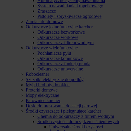
Automatyczne systemy nawadniania
System nawadniania kropelkowego
Zraszacze
Pistolety i spryskiwacze ogrodowe
Zamiatarki domowe
Odkurzacze jednofunkcyjne karcher
Odkurzacze bezworkowe
Odkurzacze workowe
Odkurzacze z filtrem wodnym
Odkurzacze wielofunkcyjne
Pochłaniacze pyłu
Odkurzacze kominkowe
Odkurzacze z funkcją prania
Odkurzacze uniwersalne
Robocleaner
Szczotki elektryczne do podłóg
Myjki i roboty do okien
Froterki domowe
Mopy elektryczne
Parownice karcher
Deski do prasowania do stacji parowej
Środki czyszczące i pielęgnujące karcher
Chemia do odkurzaczy z filtrem wodnym
Środki czystości do urządzeń ciśnieniowych
Uniwersalne środki czystości