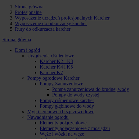
Strona główna
Profesjonalne
Wyposażenie urządzeń profesjonalnych Karcher
Wyposażenie do odkurzaczy karcher
Rury do odkurzacza karcher
Strona główna
Dom i ogród
Urządzenia ciśnieniowe
Karcher K2 - K3
Karcher K4 i K5
Karcher K7
Pompy ogrodowe Karcher
Pompy Zanurzeniowe
Pompa zanurzeniowa do brudnej wody
Pompy do wody czystej
Pompy ciśnieniowe karcher
Pompy głębinowe do wody
Myjki terenowe i bezprzewodowe
Nawadnianie ogrodu
Elementy połączeniowe
Elementy połączeniowe z mosiądzu
Węże i wózki na węże