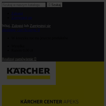

Szukaj
Zaloguj
Zarejestruj się
Witaj,
Zaloguj
lub
Zarejestruj się
shopping_cart
Koszyk:
0
W koszyku nie ma jeszcze produktów
Wysyłka
Razem
0,00 zł
Realizuj zamówienie
