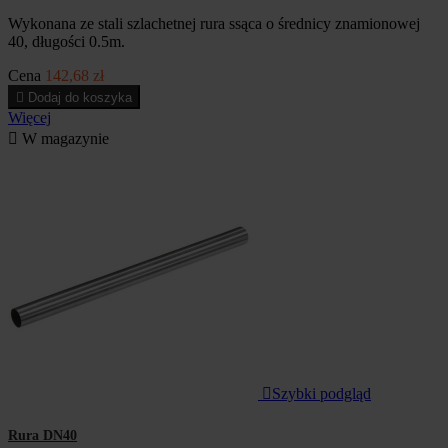
Wykonana ze stali szlachetnej rura ssąca o średnicy znamionowej
40, długości 0.5m.
Cena
142,68 zł

Dodaj do koszyka
Więcej

W magazynie

Szybki podgląd
Rura DN40