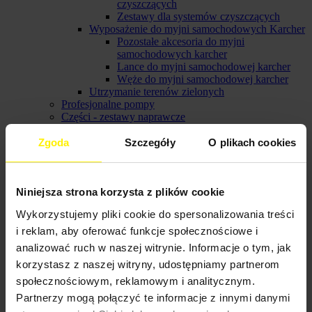
czyszczących
Zestawy dla systemów czyszczących
Wyposażenie do myjni samochodowych Karcher
Pozostałe akcesoria do myjni
samochodowych karcher
Lance do myjni samochodowej karcher
Węże do myjni samochodowej karcher
Utrzymanie terenów zielonych
Profesjonalne pompy
Części - zestawy naprawcze
Wyprzedaż
Bębny na węże - Zwijacze
Zgoda
Szczegóły
O plikach cookies
Produkty polecane

Tak
Niniejsza strona korzysta z plików cookie
Filtruj według
Wykorzystujemy pliki cookie do spersonalizowania treści
Cena
i reklam, aby oferować funkcje społecznościowe i
analizować ruch w naszej witrynie. Informacje o tym, jak


korzystasz z naszej witryny, udostępniamy partnerom
Cena
społecznościowym, reklamowym i analitycznym.
Partnerzy mogą połączyć te informacje z innymi danymi
25,00 zł - 334,00 zł