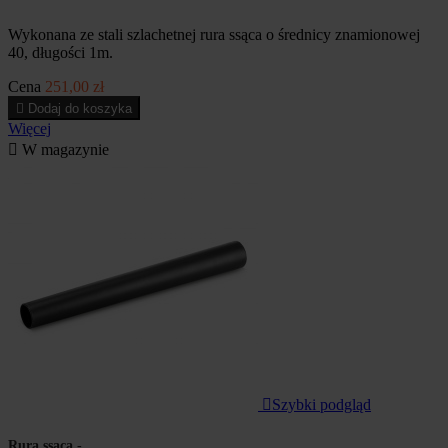
Wykonana ze stali szlachetnej rura ssąca o średnicy znamionowej
40, długości 1m.
Cena
251,00 zł

Dodaj do koszyka
Więcej

W magazynie

Szybki podgląd
Rura ssąca -