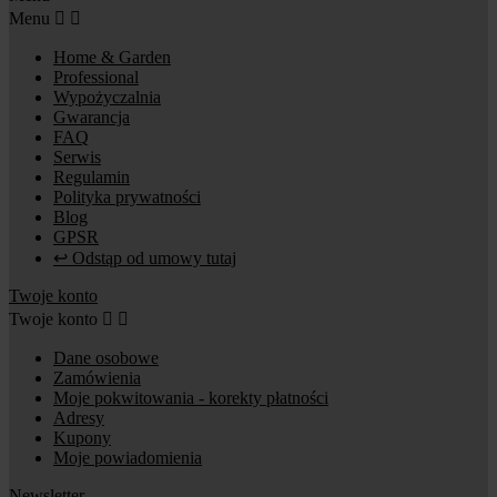
Menu


Home & Garden
Professional
Wypożyczalnia
Gwarancja
FAQ
Serwis
Regulamin
Polityka prywatności
Blog
GPSR
↩ Odstąp od umowy tutaj
Twoje konto
Twoje konto


Dane osobowe
Zamówienia
Moje pokwitowania - korekty płatności
Adresy
Kupony
Moje powiadomienia
Newsletter