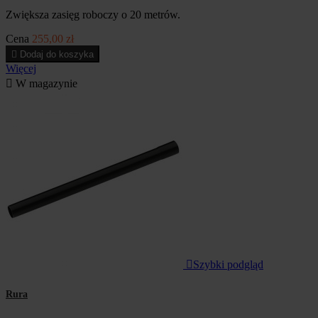
Zwiększa zasięg roboczy o 20 metrów.
Cena
255,00 zł

Dodaj do koszyka
Więcej

W magazynie

Szybki podgląd
Rura