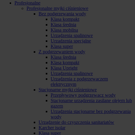
Profesjonalne
Profesjonalne myjki ciśnieniowe
Bez podgrzewania wody
Klasa kompakt
Klasa średnia
Klasa mobilna
Urządzenia spalinowe
Urzadzenia specjalne
Klasa super
Z podgrzewaniem wody
Klasa średnia
Klasa kompakt
Klasa Upright
Urządzenia spalinowe
Urządzenia z podgrzewaczem
elektrycznym
Stacjonarne myjki ciśnieniowe
Przepływowy podgrzewacz wody
Stacjonarne urządzenia zasilane olejem lub
gazem
Urządzenia stacjonarne bez podgrzewania
wody
Urządzenie do czyszczenia sanitariatów
Karcher isolar
Klasa super