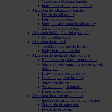
Węże ssące do pomp karcher
Inne akcesoria do pomp karcher
Akcesoria do odkurzaczy karcher
Dysze do odkurzaczy
Filtry do odkurzaczy
Specjalne akcesoria do odkurzaczy
Zestawy do odkurzaczy
Akcesoria do Mopów elektrycznych
Mopy elektryczne
Akcesoria do froterek
Torebki filtracyjne do froterki
Pady do froterki karcher
Akcesoria do myjki do okien karcher
Butelka ze spryskiwaczem karcher
Stacje do ładowania i baterie do myjek
okiennych
Listwy zbierające do ssawki
Karcher pady z mikrofibry
Sakwy biodrowe
Ssawki do myjek karcher
Lanca teleskopowa do myjki
Akcesoria do parownicy karcher
Inne akcerosia do parownicy karcher
Ściereczki do parownic
Dysze do parownic