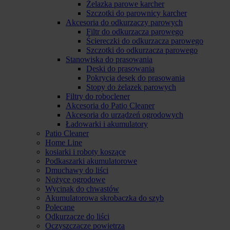
Żelazka parowe karcher
Szczotki do parownicy karcher
Akcesoria do odkurzaczy parowych
Filtr do odkurzacza parowego
Ściereczki do odkurzacza parowego
Szczotki do odkurzacza parowego
Stanowiska do prasowania
Deski do prasowania
Pokrycia desek do prasowania
Stopy do żelazek parowych
Filtry do roboclener
Akcesoria do Patio Cleaner
Akcesoria do urządzeń ogrodowych
Ładowarki i akumulatory
Patio Cleaner
Home Line
kosiarki i roboty koszące
Podkaszarki akumulatorowe
Dmuchawy do liści
Nożyce ogrodowe
Wycinak do chwastów
Akumulatorowa skrobaczka do szyb
Polecane
Odkurzacze do liści
Oczyszczacze powietrza