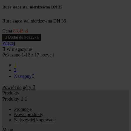
Rura ssąca stal nierdzewna DN 35
Rura ssąca stal nierdzewna DN 35
Cena
83,45 zł

Dodaj do koszyka
Więcej

W magazynie
Pokazano 1-12 z 17 pozycji
1
2
Następny

Powrót do góry

Produkty
Produkty


Promocje
Nowe produkty
Najczęściej kupowane
Menu