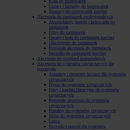
Koła do szorowarek
Listwy i fartuchy do szorowarek
Zestawy do szorowarek karcher
Akcesoria do zamiatarek profesjonalnych
Akumulatory, baterie i ładowarki do
zamiatarek
Filtry do zamiatarek
Opony i koła do zamiatarek karcher
Oświetlenie do zamiatarek
Pozostałe akcesoria do zamiatarek
Szczotki do zamiatarek karcher
Akcesoria do urządzeń komunalnych
Akcesoria do systemów czyszczących dla
przemysłu
Adaptery i elementy łączące dla systemów
czyszczących
Dysze do systemów czyszczących
Filtry i torebki filtracyjne do systemów
czyszczących
Pozostałe akcesoria do systemów
czyszczących
Pistolety do systemów czyszczących
Węże do systemów czyszczących
Lance
Szczotki i ssawki dla systemów