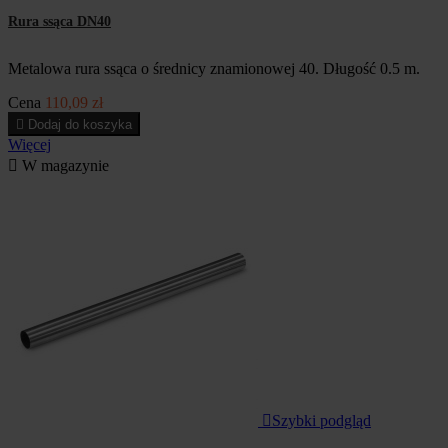
Rura ssąca DN40
Metalowa rura ssąca o średnicy znamionowej 40. Długość 0.5 m.
Cena
110,09 zł

Dodaj do koszyka
Więcej

W magazynie

Szybki podgląd