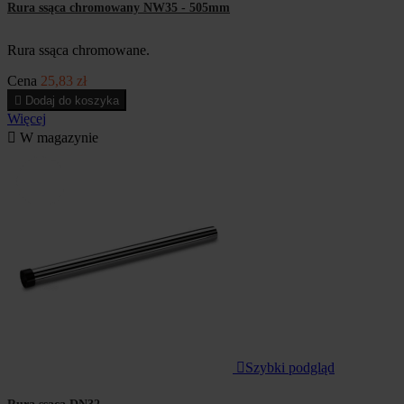
Rura ssąca chromowany NW35 - 505mm
Rura ssąca chromowane.
Cena
25,83 zł

Dodaj do koszyka
Więcej

W magazynie

Szybki podgląd