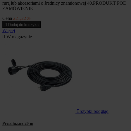
rurą lub akcesoriami o średnicy znamionowej 40.PRODUKT POD
ZAMÓWIENIE
Cena
221,22 zł

Dodaj do koszyka
Więcej

W magazynie

Szybki podgląd
Przedłużacz 20 m