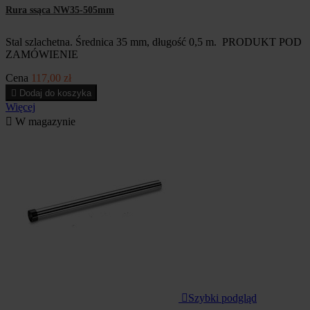
Rura ssąca NW35-505mm
Stal szlachetna. Średnica 35 mm, długość 0,5 m. PRODUKT POD
ZAMÓWIENIE
Cena
117,00 zł

Dodaj do koszyka
Więcej

W magazynie

Szybki podgląd