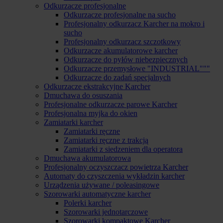
Odkurzacze profesjonalne
Odkurzacze profesjonalne na sucho
Profesjonalny odkurzacz Karcher na mokro i
sucho
Profesjonalny odkurzacz szczotkowy
Odkurzacze akumulatorowe karcher
Odkurzacze do pyłów niebezpiecznych
Odkurzacze przemysłowe "INDUSTRIAL"""
Odkurzacze do zadań specjalnych
Odkurzacze ekstrakcyjne Karcher
Dmuchawa do osuszania
Profesjonalne odkurzacze parowe Karcher
Profesjonalna myjka do okien
Zamiatarki karcher
Zamiatarki ręczne
Zamiatarki ręczne z trakcją
Zamiatarki z siedzeniem dla operatora
Dmuchawa akumulatorowa
Profesjonalny oczyszczacz powietrza Karcher
Automaty do czyszczenia wykładzin karcher
Urządzenia używane / poleasingowe
Szorowarki automatyczne karcher
Polerki karcher
Szorowarki jednotarczowe
Szorowarki kompaktowe Karcher