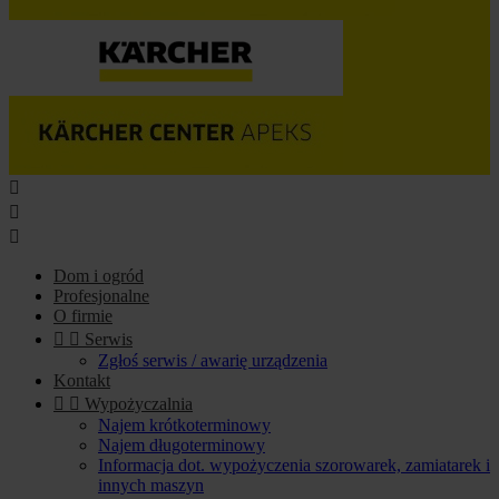



Dom i ogród
Profesjonalne
O firmie


Serwis
Zgłoś serwis / awarię urządzenia
Kontakt


Wypożyczalnia
Najem krótkoterminowy
Najem długoterminowy
Informacja dot. wypożyczenia szorowarek, zamiatarek i
innych maszyn