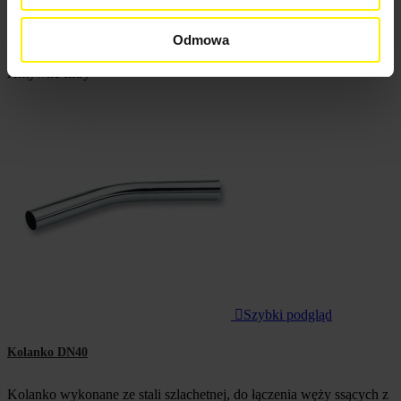
Reference, Z to A
Filtr
Odmowa
Pokazano 1-12 z 17 pozycji
Aktywne filtry

Szybki podgląd
Kolanko DN40
Kolanko wykonane ze stali szlachetnej, do łączenia węży ssących z