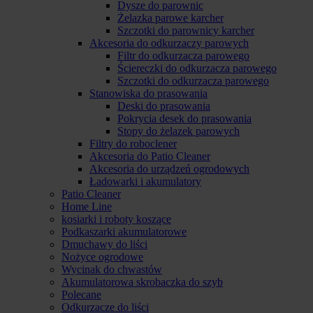
Dysze do parownic
Żelazka parowe karcher
Szczotki do parownicy karcher
Akcesoria do odkurzaczy parowych
Filtr do odkurzacza parowego
Ściereczki do odkurzacza parowego
Szczotki do odkurzacza parowego
Stanowiska do prasowania
Deski do prasowania
Pokrycia desek do prasowania
Stopy do żelazek parowych
Filtry do roboclener
Akcesoria do Patio Cleaner
Akcesoria do urządzeń ogrodowych
Ładowarki i akumulatory
Patio Cleaner
Home Line
kosiarki i roboty koszące
Podkaszarki akumulatorowe
Dmuchawy do liści
Nożyce ogrodowe
Wycinak do chwastów
Akumulatorowa skrobaczka do szyb
Polecane
Odkurzacze do liści