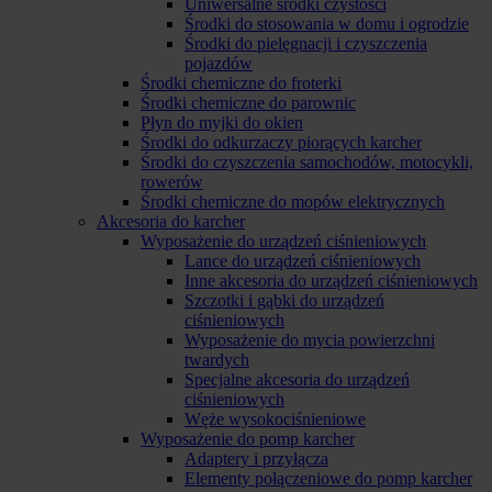
Uniwersalne środki czystości
Środki do stosowania w domu i ogrodzie
Środki do pielęgnacji i czyszczenia
pojazdów
Środki chemiczne do froterki
Środki chemiczne do parownic
Płyn do myjki do okien
Środki do odkurzaczy piorących karcher
Środki do czyszczenia samochodów, motocykli,
rowerów
Środki chemiczne do mopów elektrycznych
Akcesoria do karcher
Wyposażenie do urządzeń ciśnieniowych
Lance do urządzeń ciśnieniowych
Inne akcesoria do urządzeń ciśnieniowych
Szczotki i gąbki do urządzeń
ciśnieniowych
Wyposażenie do mycia powierzchni
twardych
Specjalne akcesoria do urządzeń
ciśnieniowych
Węże wysokociśnieniowe
Wyposażenie do pomp karcher
Adaptery i przyłącza
Elementy połączeniowe do pomp karcher