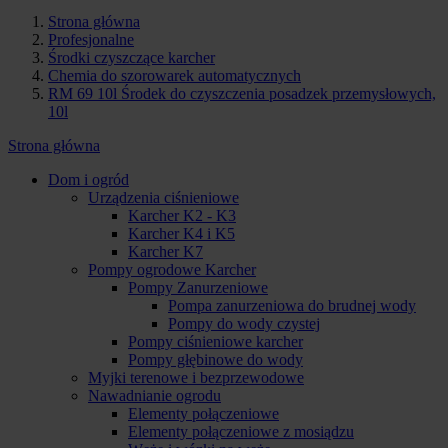
Strona główna
Profesjonalne
Środki czyszczące karcher
Chemia do szorowarek automatycznych
RM 69 10l Środek do czyszczenia posadzek przemysłowych,
10l
Strona główna
Dom i ogród
Urządzenia ciśnieniowe
Karcher K2 - K3
Karcher K4 i K5
Karcher K7
Pompy ogrodowe Karcher
Pompy Zanurzeniowe
Pompa zanurzeniowa do brudnej wody
Pompy do wody czystej
Pompy ciśnieniowe karcher
Pompy głębinowe do wody
Myjki terenowe i bezprzewodowe
Nawadnianie ogrodu
Elementy połączeniowe
Elementy połączeniowe z mosiądzu