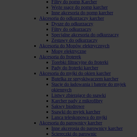
Filtry do pomp Karcher
Węże ssące do pomp karcher
Inne akcesoria do pomp karcher
Akcesoria do odkurzaczy karcher
Dysze do odkurzaczy
Filtry do odkurzaczy
Specjalne akcesoria do odkurzaczy
Zestawy do odkurzaczy
Akcesoria do Mopów elektrycznych
Mopy elektryczne
Akcesoria do froterek
Torebki filtracyjne do froterki
Pady do froterki karcher
Akcesoria do myjki do okien karcher
Butelka ze spryskiwaczem karcher
Stacje do ładowania i baterie do myjek
okiennych
Listwy zbierające do ssawki
Karcher pady z mikrofibry
Sakwy biodrowe
Ssawki do myjek karcher
Lanca teleskopowa do myjki
Akcesoria do parownicy karcher
Inne akcerosia do parownicy karcher
Ściereczki do parownic