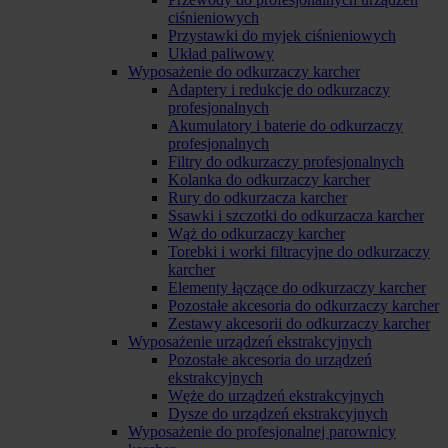
ciśnieniowych
Przystawki do myjek ciśnieniowych
Układ paliwowy
Wyposażenie do odkurzaczy karcher
Adaptery i redukcje do odkurzaczy
profesjonalnych
Akumulatory i baterie do odkurzaczy
profesjonalnych
Filtry do odkurzaczy profesjonalnych
Kolanka do odkurzaczy karcher
Rury do odkurzacza karcher
Ssawki i szczotki do odkurzacza karcher
Wąż do odkurzaczy karcher
Torebki i worki filtracyjne do odkurzaczy
karcher
Elementy łączące do odkurzaczy karcher
Pozostałe akcesoria do odkurzaczy karcher
Zestawy akcesorii do odkurzaczy karcher
Wyposażenie urządzeń ekstrakcyjnych
Pozostałe akcesoria do urządzeń
ekstrakcyjnych
Węże do urządzeń ekstrakcyjnych
Dysze do urządzeń ekstrakcyjnych
Wyposażenie do profesjonalnej parownicy