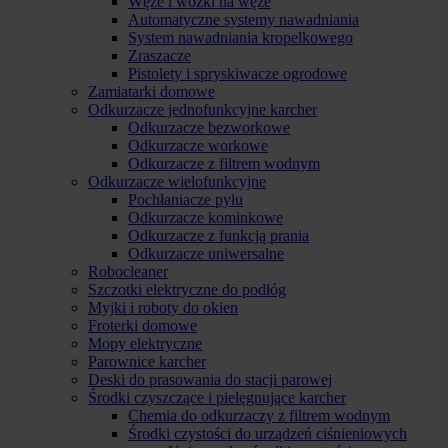
Węże i wózki na węże
Automatyczne systemy nawadniania
System nawadniania kropelkowego
Zraszacze
Pistolety i spryskiwacze ogrodowe
Zamiatarki domowe
Odkurzacze jednofunkcyjne karcher
Odkurzacze bezworkowe
Odkurzacze workowe
Odkurzacze z filtrem wodnym
Odkurzacze wielofunkcyjne
Pochłaniacze pyłu
Odkurzacze kominkowe
Odkurzacze z funkcją prania
Odkurzacze uniwersalne
Robocleaner
Szczotki elektryczne do podłóg
Myjki i roboty do okien
Froterki domowe
Mopy elektryczne
Parownice karcher
Deski do prasowania do stacji parowej
Środki czyszczące i pielęgnujące karcher
Chemia do odkurzaczy z filtrem wodnym
Środki czystości do urządzeń ciśnieniowych