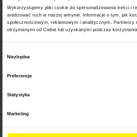
Produkty
Wykorzystujemy pliki cookie do spersonalizowania treści i 
Produkty


analizować ruch w naszej witrynie. Informacje o tym, jak k
Promocje
społecznościowym, reklamowym i analitycznym. Partnerzy m
Nowe produkty
otrzymanymi od Ciebie lub uzyskanymi podczas korzystania 
Najczęściej kupowane
Menu
Menu


Wybór
Niezbędne
zgody
Home & Garden
Professional
Wypożyczalnia
Preferencje
Gwarancja
FAQ
Serwis
Regulamin
Statystyka
Polityka prywatności
Blog
GPSR
Marketing
↩ Odstąp od umowy tutaj
Twoje konto
Twoje konto

