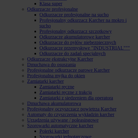
Klasa super
Odkurzacze profesjonalne
Odkurzacze profesjonalne na sucho
Profesjonalny odkurzacz Karcher na mokro i
sucho
Profesjonalny odkurzacz szczotkowy
Odkurzacze akumulatorowe karcher
Odkurzacze do pyłów niebezpiecznych
Odkurzacze przemysłowe "INDUSTRIAL"""
Odkurzacze do zadań specjalnych
Odkurzacze ekstrakcyjne Karcher
Dmuchawa do osuszania
Profesjonalne odkurzacze parowe Karcher
Profesjonalna myjka do okien
Zamiatarki karcher
Zamiatarki ręczne
Zamiatarki ręczne z trakcją
Zamiatarki z siedzeniem dla operatora
Dmuchawa akumulatorowa
Profesjonalny oczyszczacz powietrza Karcher
Automaty do czyszczenia wykładzin karcher
Urządzenia używane / poleasingowe
Szorowarki automatyczne karcher
Polerki karcher
Szorowarki jednotarczowe