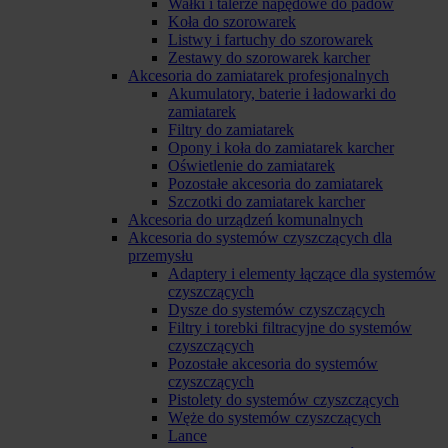
Wałki i talerze napędowe do padów
Koła do szorowarek
Listwy i fartuchy do szorowarek
Zestawy do szorowarek karcher
Akcesoria do zamiatarek profesjonalnych
Akumulatory, baterie i ładowarki do
zamiatarek
Filtry do zamiatarek
Opony i koła do zamiatarek karcher
Oświetlenie do zamiatarek
Pozostałe akcesoria do zamiatarek
Szczotki do zamiatarek karcher
Akcesoria do urządzeń komunalnych
Akcesoria do systemów czyszczących dla
przemysłu
Adaptery i elementy łączące dla systemów
czyszczących
Dysze do systemów czyszczących
Filtry i torebki filtracyjne do systemów
czyszczących
Pozostałe akcesoria do systemów
czyszczących
Pistolety do systemów czyszczących
Węże do systemów czyszczących
Lance