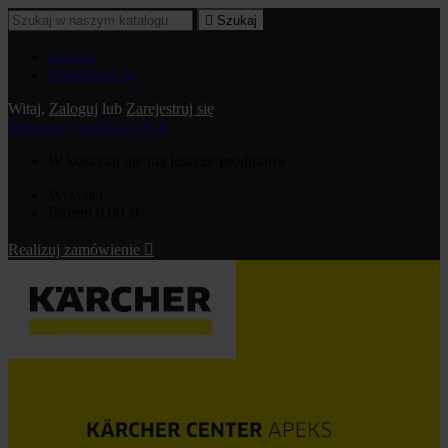

Szukaj
Zaloguj
Zarejestruj się
Witaj,
Zaloguj
lub
Zarejestruj się
shopping_cart
Koszyk:
0
W koszyku nie ma jeszcze produktów
Wysyłka
Razem
0,00 zł
Realizuj zamówienie
