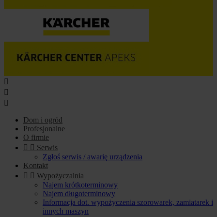



Dom i ogród
Profesjonalne
O firmie


Serwis
Zgłoś serwis / awarię urządzenia
Kontakt


Wypożyczalnia
Najem krótkoterminowy
Najem długoterminowy
Informacja dot. wypożyczenia szorowarek, zamiatarek i
innych maszyn