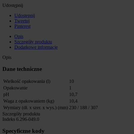
Udostępnij
Udostępnij
Tweetuj
Pinterest
Opis
Szczegóły produktu
Dodatkowe informacje
Opis
Dane techniczne
Wielkość opakowania (l)
10
Opakowanie
1
pH
10,7
Waga z opakowaniem (kg)
10,4
Wymiary (dł. x szer. x wys.) (mm)
230 / 188 / 307
Szczegóły produktu
Indeks
6.296-049.0
Specyficzne kody