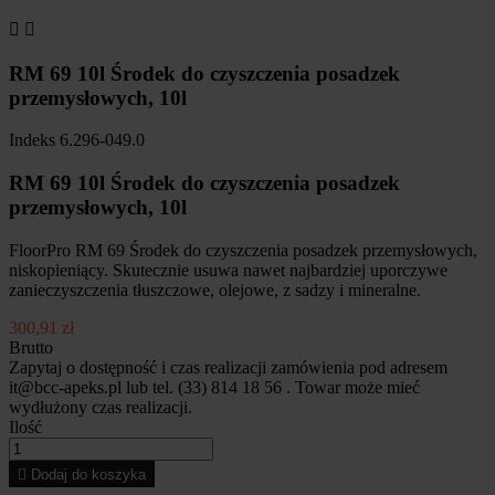


RM 69 10l Środek do czyszczenia posadzek
przemysłowych, 10l
Indeks
6.296-049.0
RM 69 10l Środek do czyszczenia posadzek
przemysłowych, 10l
FloorPro RM 69 Środek do czyszczenia posadzek przemysłowych,
niskopieniący. Skutecznie usuwa nawet najbardziej uporczywe
zanieczyszczenia tłuszczowe, olejowe, z sadzy i mineralne.
300,91 zł
Brutto
Zapytaj o dostępność i czas realizacji zamówienia pod adresem
it@bcc-apeks.pl lub tel. (33) 814 18 56 . Towar może mieć
wydłużony czas realizacji.
Ilość

Dodaj do koszyka