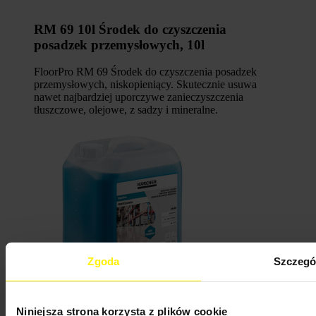
RM 69 10l Środek do czyszczenia
posadzek przemysłowych, 10l
FloorPro RM 69 Środek do czyszczenia posadzek
przemysłowych, niskopieniący. Skutecznie usuwa
nawet najbardziej uporczywe zanieczyszczenia
tłuszczowe, olejowe, z sadzy i mineralne.
Zgoda
Szczegó
Niniejsza strona korzysta z plików cookie