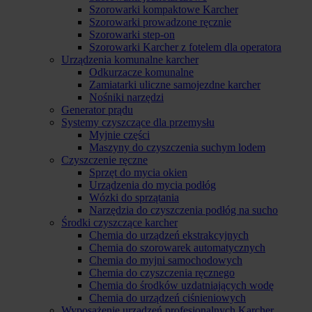
Szorowarki kompaktowe Karcher
Szorowarki prowadzone ręcznie
Szorowarki step-on
Szorowarki Karcher z fotelem dla operatora
Urządzenia komunalne karcher
Odkurzacze komunalne
Zamiatarki uliczne samojezdne karcher
Nośniki narzędzi
Generator prądu
Systemy czyszczące dla przemysłu
Myjnie części
Maszyny do czyszczenia suchym lodem
Czyszczenie ręczne
Sprzęt do mycia okien
Urządzenia do mycia podłóg
Wózki do sprzątania
Narzędzia do czyszczenia podłóg na sucho
Środki czyszczące karcher
Chemia do urządzeń ekstrakcyjnych
Chemia do szorowarek automatycznych
Chemia do myjni samochodowych
Chemia do czyszczenia ręcznego
Chemia do środków uzdatniających wodę
Chemia do urządzeń ciśnieniowych
Wyposażenie urządzeń profesjonalnych Karcher