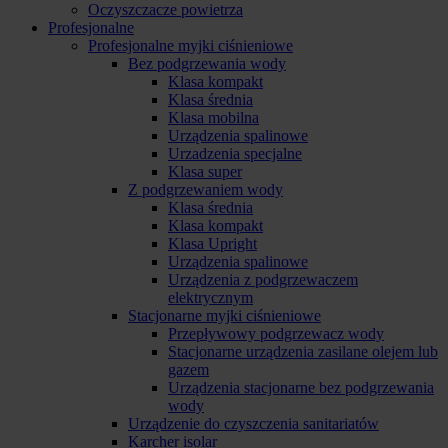
Oczyszczacze powietrza
Profesjonalne
Profesjonalne myjki ciśnieniowe
Bez podgrzewania wody
Klasa kompakt
Klasa średnia
Klasa mobilna
Urządzenia spalinowe
Urzadzenia specjalne
Klasa super
Z podgrzewaniem wody
Klasa średnia
Klasa kompakt
Klasa Upright
Urządzenia spalinowe
Urządzenia z podgrzewaczem
elektrycznym
Stacjonarne myjki ciśnieniowe
Przepływowy podgrzewacz wody
Stacjonarne urządzenia zasilane olejem lub
gazem
Urządzenia stacjonarne bez podgrzewania
wody
Urządzenie do czyszczenia sanitariatów
Karcher isolar