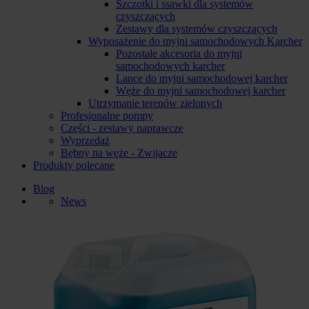
Szczotki i ssawki dla systemów
czyszczących
Zestawy dla systemów czyszczących
Wyposażenie do myjni samochodowych Karcher
Pozostałe akcesoria do myjni
samochodowych karcher
Lance do myjni samochodowej karcher
Węże do myjni samochodowej karcher
Utrzymanie terenów zielonych
Profesjonalne pompy
Części - zestawy naprawcze
Wyprzedaż
Bębny na węże - Zwijacze
Produkty polecane
Blog
News