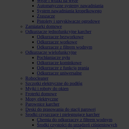
Węże i wózki na węże
Automatyczne systemy nawadniania
System nawadniania kropelkowego
Zraszacze
Pistolety i spryskiwacze ogrodowe
Zamiatarki domowe
Odkurzacze jednofunkcyjne karcher
Odkurzacze bezworkowe
Odkurzacze workowe
Odkurzacze z filtrem wodnym
Odkurzacze wielofunkcyjne
Pochłaniacze pyłu
Odkurzacze kominkowe
Odkurzacze z funkcją prania
Odkurzacze uniwersalne
Robocleaner
Szczotki elektryczne do podłóg
Myjki i roboty do okien
Froterki domowe
Mopy elektryczne
Parownice karcher
Deski do prasowania do stacji parowej
Środki czyszczące i pielęgnujące karcher
Chemia do odkurzaczy z filtrem wodnym
Środki czystości do urządzeń ciśnieniowych