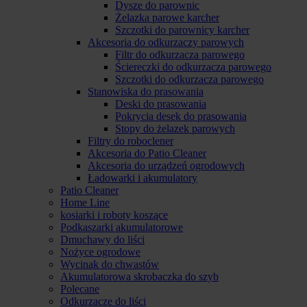
Dysze do parownic
Żelazka parowe karcher
Szczotki do parownicy karcher
Akcesoria do odkurzaczy parowych
Filtr do odkurzacza parowego
Ściereczki do odkurzacza parowego
Szczotki do odkurzacza parowego
Stanowiska do prasowania
Deski do prasowania
Pokrycia desek do prasowania
Stopy do żelazek parowych
Filtry do roboclener
Akcesoria do Patio Cleaner
Akcesoria do urządzeń ogrodowych
Ładowarki i akumulatory
Patio Cleaner
Home Line
kosiarki i roboty koszące
Podkaszarki akumulatorowe
Dmuchawy do liści
Nożyce ogrodowe
Wycinak do chwastów
Akumulatorowa skrobaczka do szyb
Polecane
Odkurzacze do liści