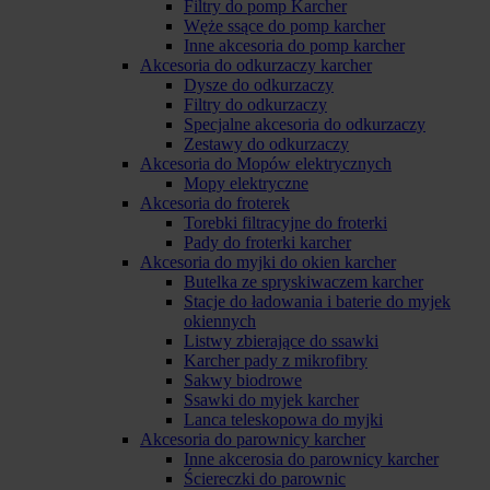
Filtry do pomp Karcher
Węże ssące do pomp karcher
Inne akcesoria do pomp karcher
Akcesoria do odkurzaczy karcher
Dysze do odkurzaczy
Filtry do odkurzaczy
Specjalne akcesoria do odkurzaczy
Zestawy do odkurzaczy
Akcesoria do Mopów elektrycznych
Mopy elektryczne
Akcesoria do froterek
Torebki filtracyjne do froterki
Pady do froterki karcher
Akcesoria do myjki do okien karcher
Butelka ze spryskiwaczem karcher
Stacje do ładowania i baterie do myjek
okiennych
Listwy zbierające do ssawki
Karcher pady z mikrofibry
Sakwy biodrowe
Ssawki do myjek karcher
Lanca teleskopowa do myjki
Akcesoria do parownicy karcher
Inne akcerosia do parownicy karcher
Ściereczki do parownic