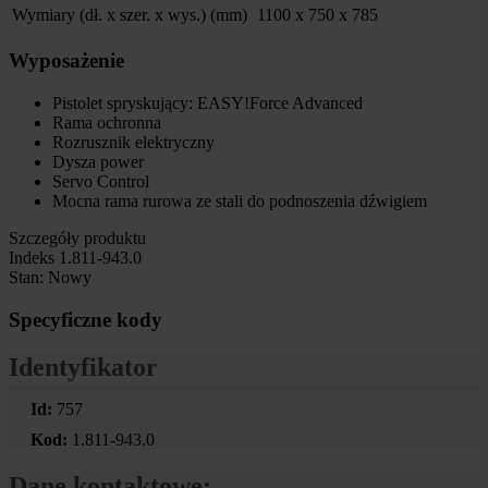
Wymiary (dł. x szer. x wys.) (mm)
1100 x 750 x 785
Wyposażenie
Pistolet spryskujący:
EASY!Force
Advanced
Rama ochronna
Rozrusznik elektryczny
Dysza power
Servo Control
Mocna rama rurowa ze stali do podnoszenia dźwigiem
Szczegóły produktu
Indeks
1.811-943.0
Stan:
Nowy
Specyficzne kody
Identyfikator
Id:
757
Kod:
1.811-943.0
Dane kontaktowe: