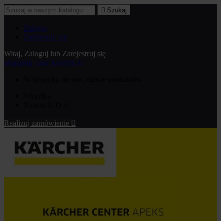

Szukaj
Zaloguj
Zarejestruj się
Witaj,
Zaloguj
lub
Zarejestruj się
shopping_cart
Koszyk:
0
W koszyku nie ma jeszcze produktów
Wysyłka
Razem
0,00 zł
Realizuj zamówienie
