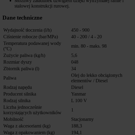
Możliwy załadunek dźwigiem dzięki wytrzymałej ramie i
stalowej konstrukcji rurowej.
Dane techniczne
Wydajność tłoczenia (l/h)
450 - 900
Ciśnienie robocze (bar/MPa)
40 - 200 / 4 - 20
Temperatura podawanej wody
min. 80 - maks. 98
(°C)
Zużycie paliwa (kg/h)
5,6
Rozmiar dyszy
048
Zbiornik paliwa (l)
34
Olej do lekko obciążonych
Paliwa
elementów / Diesel
Rodzaj napędu
Diesel
Producent silnika
Yanmar
Rodzaj silnika
L 100 V
Liczba jednocześnie
1
korzystających użytkowników
Mobilność
Stacjonarny
Waga z akcesoriami (kg)
188,3
Waga z opakowaniem (kg)
194,1