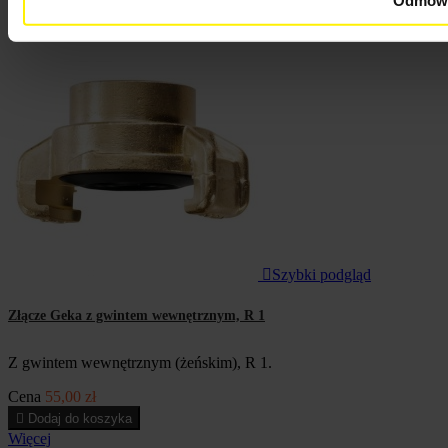

W magazynie

Szybki podgląd
Złącze Geka z gwintem wewnętrznym, R 1
Z gwintem wewnętrznym (żeńskim), R 1.
Cena
55,00 zł

Dodaj do koszyka
Więcej