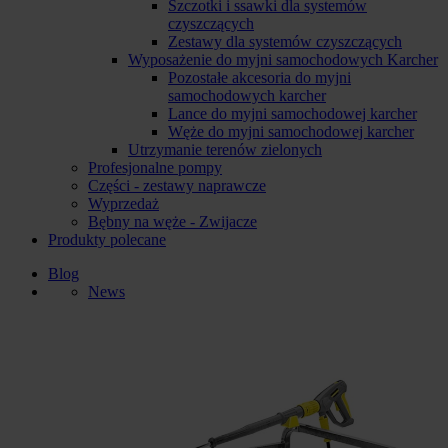
Szczotki i ssawki dla systemów
czyszczących
Zestawy dla systemów czyszczących
Wyposażenie do myjni samochodowych Karcher
Pozostałe akcesoria do myjni
samochodowych karcher
Lance do myjni samochodowej karcher
Węże do myjni samochodowej karcher
Utrzymanie terenów zielonych
Profesjonalne pompy
Części - zestawy naprawcze
Wyprzedaż
Bębny na węże - Zwijacze
Produkty polecane
Blog
News