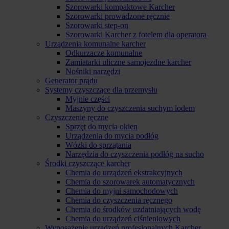
Szorowarki kompaktowe Karcher
Szorowarki prowadzone ręcznie
Szorowarki step-on
Szorowarki Karcher z fotelem dla operatora
Urządzenia komunalne karcher
Odkurzacze komunalne
Zamiatarki uliczne samojezdne karcher
Nośniki narzędzi
Generator prądu
Systemy czyszczące dla przemysłu
Myjnie części
Maszyny do czyszczenia suchym lodem
Czyszczenie ręczne
Sprzęt do mycia okien
Urządzenia do mycia podłóg
Wózki do sprzątania
Narzędzia do czyszczenia podłóg na sucho
Środki czyszczące karcher
Chemia do urządzeń ekstrakcyjnych
Chemia do szorowarek automatycznych
Chemia do myjni samochodowych
Chemia do czyszczenia ręcznego
Chemia do środków uzdatniających wodę
Chemia do urządzeń ciśnieniowych
Wyposażenie urządzeń profesjonalnych Karcher