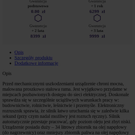
Gwarancja
Gwarancja
podstawowa
+ 1 rok
0.00
zł
6299
zł
Gwarancja
Gwarancja
+ 2 lata
+ 3 lata
8399
zł
9999
zł
Opis
Szczegóły produktu
Dodatkowe informacje
Opis
Przed mechanicznymi uszkodzeniami urządzenie chroni mocna,
malowana proszkowo stalowa rama. Jest wyjątkowo przydatne w
miejscach pozbawionych dostępu do sieci elektrycznej. Doskonale
sprawdza się w szczególnie uciążliwych warunkach pracy w:
budownictwie, rolnictwie, leśnictwie i przemyśle. Elektroniczny
rozrusznik sprawia, że silnik łatwo uruchamia się w zaledwie kilka
sekund (przy czym nadal możliwy jest rozruch ręczny). Silnik
automatycznie przestaje pracować, gdy poziom oleju jest zbyt niski.
Urządzenie posiada duży – 34 litrowy zbiornik na olej napędowy
(do nagrzewnicy) oraz mniejszy zbiornik paliwa na olej napędowy