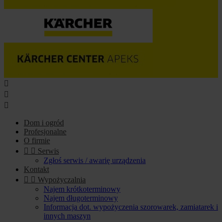



Dom i ogród
Profesjonalne
O firmie


Serwis
Zgłoś serwis / awarię urządzenia
Kontakt


Wypożyczalnia
Najem krótkoterminowy
Najem długoterminowy
Informacja dot. wypożyczenia szorowarek, zamiatarek i
innych maszyn