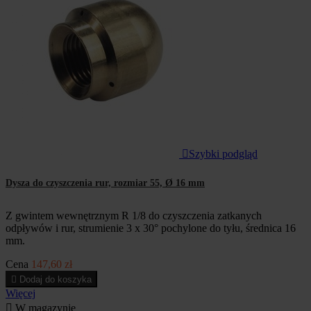

Szybki podgląd
Dysza do czyszczenia rur, rozmiar 55, Ø 16 mm
Z gwintem wewnętrznym R 1/8 do czyszczenia zatkanych
odpływów i rur, strumienie 3 x 30° pochylone do tyłu, średnica 16
mm.
Cena
147,60 zł

Dodaj do koszyka
Więcej

W magazynie