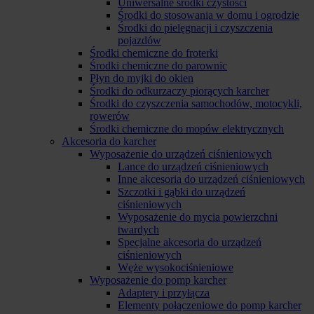
Uniwersalne środki czystości
Środki do stosowania w domu i ogrodzie
Środki do pielęgnacji i czyszczenia
pojazdów
Środki chemiczne do froterki
Środki chemiczne do parownic
Płyn do myjki do okien
Środki do odkurzaczy piorących karcher
Środki do czyszczenia samochodów, motocykli,
rowerów
Środki chemiczne do mopów elektrycznych
Akcesoria do karcher
Wyposażenie do urządzeń ciśnieniowych
Lance do urządzeń ciśnieniowych
Inne akcesoria do urządzeń ciśnieniowych
Szczotki i gąbki do urządzeń
ciśnieniowych
Wyposażenie do mycia powierzchni
twardych
Specjalne akcesoria do urządzeń
ciśnieniowych
Węże wysokociśnieniowe
Wyposażenie do pomp karcher
Adaptery i przyłącza
Elementy połączeniowe do pomp karcher