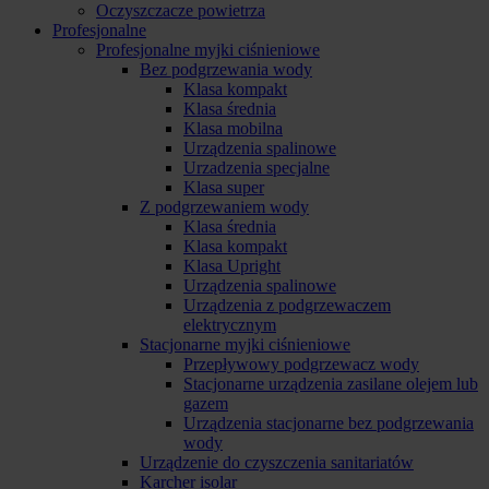
Oczyszczacze powietrza
Profesjonalne
Profesjonalne myjki ciśnieniowe
Bez podgrzewania wody
Klasa kompakt
Klasa średnia
Klasa mobilna
Urządzenia spalinowe
Urzadzenia specjalne
Klasa super
Z podgrzewaniem wody
Klasa średnia
Klasa kompakt
Klasa Upright
Urządzenia spalinowe
Urządzenia z podgrzewaczem
elektrycznym
Stacjonarne myjki ciśnieniowe
Przepływowy podgrzewacz wody
Stacjonarne urządzenia zasilane olejem lub
gazem
Urządzenia stacjonarne bez podgrzewania
wody
Urządzenie do czyszczenia sanitariatów
Karcher isolar