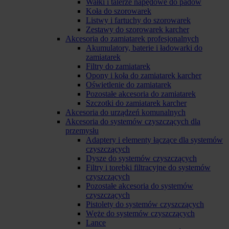
Wałki i talerze napędowe do padów
Koła do szorowarek
Listwy i fartuchy do szorowarek
Zestawy do szorowarek karcher
Akcesoria do zamiatarek profesjonalnych
Akumulatory, baterie i ładowarki do
zamiatarek
Filtry do zamiatarek
Opony i koła do zamiatarek karcher
Oświetlenie do zamiatarek
Pozostałe akcesoria do zamiatarek
Szczotki do zamiatarek karcher
Akcesoria do urządzeń komunalnych
Akcesoria do systemów czyszczących dla
przemysłu
Adaptery i elementy łączące dla systemów
czyszczących
Dysze do systemów czyszczących
Filtry i torebki filtracyjne do systemów
czyszczących
Pozostałe akcesoria do systemów
czyszczących
Pistolety do systemów czyszczących
Węże do systemów czyszczących
Lance