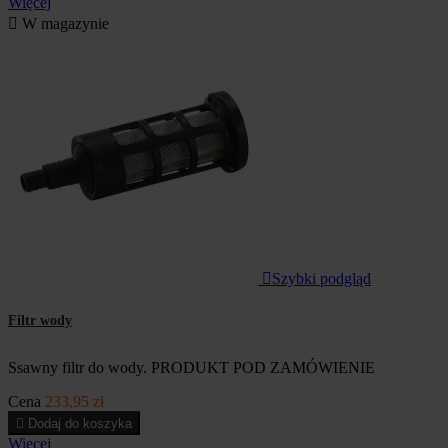
Więcej

W magazynie

Szybki podgląd
Filtr wody
Ssawny filtr do wody. PRODUKT POD ZAMÓWIENIE
Cena
233,95 zł

Dodaj do koszyka
Więcej