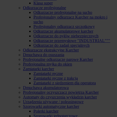
Klasa super
Odkurzacze profesjonalne
Odkurzacze profesjonalne na sucho
Profesjonalny odkurzacz Karcher na mokro i
sucho
Profesjonalny odkurzacz szczotkowy
Odkurzacze akumulatorowe karcher
Odkurzacze do pyłów niebezpiecznych
Odkurzacze przemysłowe "INDUSTRIAL"""
Odkurzacze do zadań specjalnych
Odkurzacze ekstrakcyjne Karcher
Dmuchawa do osuszania
Profesjonalne odkurzacze parowe Karcher
Profesjonalna myjka do okien
Zamiatarki karcher
Zamiatarki ręczne
Zamiatarki ręczne z trakcją
Zamiatarki z siedzeniem dla operatora
Dmuchawa akumulatorowa
Profesjonalny oczyszczacz powietrza Karcher
Automaty do czyszczenia wykładzin karcher
Urządzenia używane / poleasingowe
Szorowarki automatyczne karcher
Polerki karcher
Szorowarki jednotarczowe