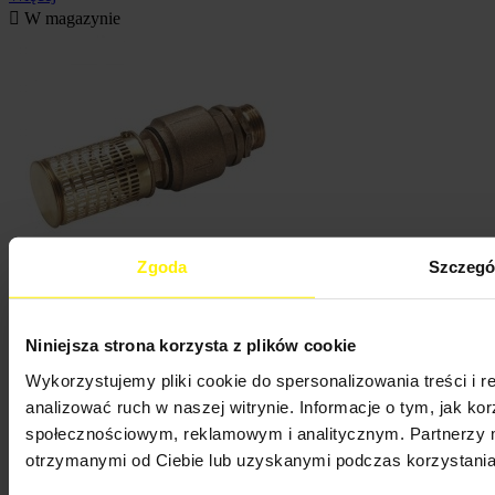

W magazynie
Zgoda
Szczegó

Szybki podgląd
Niniejsza strona korzysta z plików cookie
Filtr ssawny z zaworem zwrotnym
Wykorzystujemy pliki cookie do spersonalizowania treści i 
Filtr ssawny z mosiężnym zaworem zwrotnym, przyłącze
analizować ruch w naszej witrynie. Informacje o tym, jak k
1.PRODUKT POD ZAMÓWIENIE
społecznościowym, reklamowym i analitycznym. Partnerzy m
Cena
738,00 zł
otrzymanymi od Ciebie lub uzyskanymi podczas korzystania 

Dodaj do koszyka