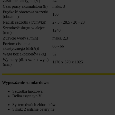
Zasilanie bateryjne (V)
24
Czas pracy akumulatora (h)
maks. 3
Prędkość obrotowa szczotki
180
(obr./min)
Nacisk szczotki (g/cm²/kg)
27,3 - 28,5 / 20 - 23
Szerokość skrętu w alejce
1240
(mm)
Zużycie wody (l/min)
maks. 2,3
Poziom ciśnienia
66 - 66
akustycznego (dB(A))
Waga bez akcesoriów (kg)
52
Wymiary (dł. x szer. x wys.)
1170 x 570 x 1025
(mm)
Wyposażenie standardowe:
Szczotka tarczowa
Belka ssąca typ V
System dwóch zbiorników
Silnik: Zasilanie bateryjne