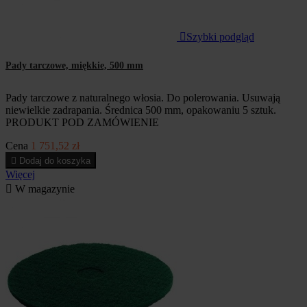

Szybki podgląd
Pady tarczowe, miękkie, 500 mm
Pady tarczowe z naturalnego włosia. Do polerowania. Usuwają
niewielkie zadrapania. Średnica 500 mm, opakowaniu 5 sztuk.
PRODUKT POD ZAMÓWIENIE
Cena
1 751,52 zł

Dodaj do koszyka
Więcej

W magazynie