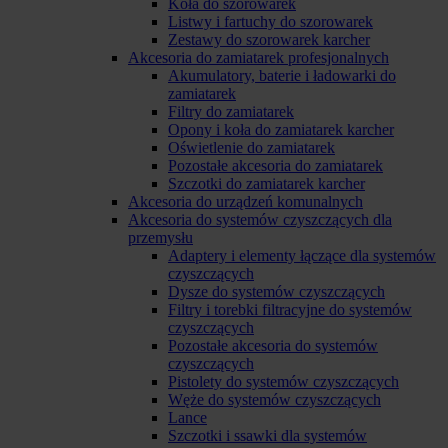
Koła do szorowarek
Listwy i fartuchy do szorowarek
Zestawy do szorowarek karcher
Akcesoria do zamiatarek profesjonalnych
Akumulatory, baterie i ładowarki do
zamiatarek
Filtry do zamiatarek
Opony i koła do zamiatarek karcher
Oświetlenie do zamiatarek
Pozostałe akcesoria do zamiatarek
Szczotki do zamiatarek karcher
Akcesoria do urządzeń komunalnych
Akcesoria do systemów czyszczących dla
przemysłu
Adaptery i elementy łączące dla systemów
czyszczących
Dysze do systemów czyszczących
Filtry i torebki filtracyjne do systemów
czyszczących
Pozostałe akcesoria do systemów
czyszczących
Pistolety do systemów czyszczących
Węże do systemów czyszczących
Lance
Szczotki i ssawki dla systemów