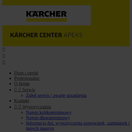



Dom i ogród
Profesjonalne
O firmie


Serwis
Zgłoś serwis / awarię urządzenia
Kontakt


Wypożyczalnia
Najem krótkoterminowy
Najem długoterminowy
Informacja dot. wypożyczenia szorowarek, zamiatarek i
innych maszyn