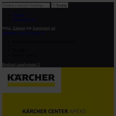

Szukaj
Zaloguj
Zarejestruj się
Witaj,
Zaloguj
lub
Zarejestruj się
shopping_cart
Koszyk:
0
W koszyku nie ma jeszcze produktów
Wysyłka
Razem
0,00 zł
Realizuj zamówienie
