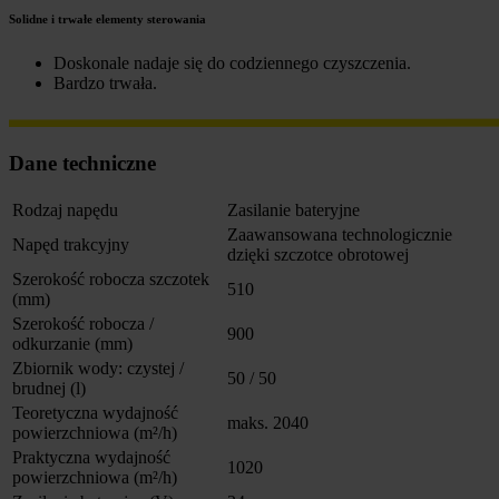
Solidne i trwałe elementy sterowania
Doskonale nadaje się do codziennego czyszczenia.
Bardzo trwała.
Dane techniczne
Rodzaj napędu
Zasilanie bateryjne
Zaawansowana technologicznie
Napęd trakcyjny
dzięki szczotce obrotowej
Szerokość robocza szczotek
510
(mm)
Szerokość robocza /
900
odkurzanie (mm)
Zbiornik wody: czystej /
50 / 50
brudnej (l)
Teoretyczna wydajność
maks. 2040
powierzchniowa (m²/h)
Praktyczna wydajność
1020
powierzchniowa (m²/h)