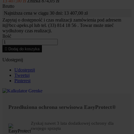
13 407,00 zł
Zniżka 874,05 zł
Brutto
Najniższa cena w ciągu 30 dni:
13 407,00 zł
Zapytaj o dostępność i czas realizacji zamówienia pod adresem
it@bcc-apeks.pl lub tel. (33) 814 18 56 . Towar może mieć
wydłużony czas realizacji.
Ilość

Dodaj do koszyka
Udostępnij
Udostępnij
Tweetuj
Pinterest
Przedłużona ochrona serwisowa EasyProtect®
Zyskaj nawet 3 lata dodatkowej ochrony dla
swojego sprzętu