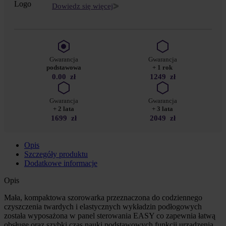
Dowiedz się więcej
Gwarancja
Gwarancja
podstawowa
+ 1 rok
0.00
zł
1249
zł
Gwarancja
Gwarancja
+ 2 lata
+ 3 lata
1699
zł
2049
zł
Opis
Szczegóły produktu
Dodatkowe informacje
Opis
Mała, kompaktowa szorowarka przeznaczona do codziennego
czyszczenia twardych i elastycznych wykładzin podłogowych
została wyposażona w panel sterowania EASY co zapewnia łatwą
obsługę oraz szybki czas nauki podstawowych funkcji urządzenia.