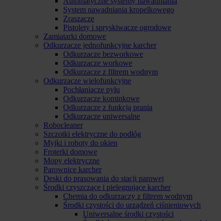
Automatyczne systemy nawadniania
System nawadniania kropelkowego
Zraszacze
Pistolety i spryskiwacze ogrodowe
Zamiatarki domowe
Odkurzacze jednofunkcyjne karcher
Odkurzacze bezworkowe
Odkurzacze workowe
Odkurzacze z filtrem wodnym
Odkurzacze wielofunkcyjne
Pochłaniacze pyłu
Odkurzacze kominkowe
Odkurzacze z funkcją prania
Odkurzacze uniwersalne
Robocleaner
Szczotki elektryczne do podłóg
Myjki i roboty do okien
Froterki domowe
Mopy elektryczne
Parownice karcher
Deski do prasowania do stacji parowej
Środki czyszczące i pielęgnujące karcher
Chemia do odkurzaczy z filtrem wodnym
Środki czystości do urządzeń ciśnieniowych
Uniwersalne środki czystości