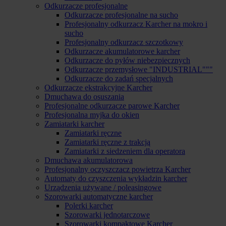
Odkurzacze profesjonalne
Odkurzacze profesjonalne na sucho
Profesjonalny odkurzacz Karcher na mokro i
sucho
Profesjonalny odkurzacz szczotkowy
Odkurzacze akumulatorowe karcher
Odkurzacze do pyłów niebezpiecznych
Odkurzacze przemysłowe "INDUSTRIAL"""
Odkurzacze do zadań specjalnych
Odkurzacze ekstrakcyjne Karcher
Dmuchawa do osuszania
Profesjonalne odkurzacze parowe Karcher
Profesjonalna myjka do okien
Zamiatarki karcher
Zamiatarki ręczne
Zamiatarki ręczne z trakcją
Zamiatarki z siedzeniem dla operatora
Dmuchawa akumulatorowa
Profesjonalny oczyszczacz powietrza Karcher
Automaty do czyszczenia wykładzin karcher
Urządzenia używane / poleasingowe
Szorowarki automatyczne karcher
Polerki karcher
Szorowarki jednotarczowe
Szorowarki kompaktowe Karcher