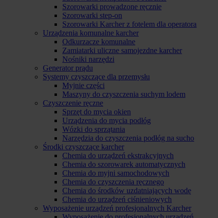
Szorowarki prowadzone ręcznie
Szorowarki step-on
Szorowarki Karcher z fotelem dla operatora
Urządzenia komunalne karcher
Odkurzacze komunalne
Zamiatarki uliczne samojezdne karcher
Nośniki narzędzi
Generator prądu
Systemy czyszczące dla przemysłu
Myjnie części
Maszyny do czyszczenia suchym lodem
Czyszczenie ręczne
Sprzęt do mycia okien
Urządzenia do mycia podłóg
Wózki do sprzątania
Narzędzia do czyszczenia podłóg na sucho
Środki czyszczące karcher
Chemia do urządzeń ekstrakcyjnych
Chemia do szorowarek automatycznych
Chemia do myjni samochodowych
Chemia do czyszczenia ręcznego
Chemia do środków uzdatniających wodę
Chemia do urządzeń ciśnieniowych
Wyposażenie urządzeń profesjonalnych Karcher
Wyposażenie do profesjonalnych urządzeń