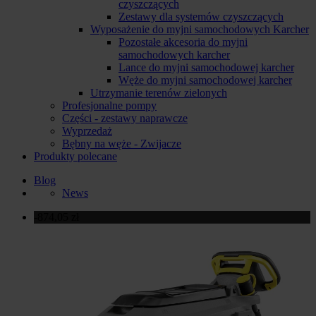
czyszczących
Zestawy dla systemów czyszczących
Wyposażenie do myjni samochodowych Karcher
Pozostałe akcesoria do myjni
samochodowych karcher
Lance do myjni samochodowej karcher
Węże do myjni samochodowej karcher
Utrzymanie terenów zielonych
Profesjonalne pompy
Części - zestawy naprawcze
Wyprzedaż
Bębny na węże - Zwijacze
Produkty polecane
Blog
News
-874,05 zł