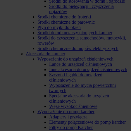
Środki do stosowania w domu i ogrodzie
Środki do pielęgnacji i czyszczenia
pojazdów
Środki chemiczne do froterki
Środki chemiczne do parownic
Płyn do myjki do okien
Środki do odkurzaczy piorących karcher
Środki do czyszczenia samochodów, motocykli,
rowerów
Środki chemiczne do mopów elektrycznych
Akcesoria do karcher
Wyposażenie do urządzeń ciśnieniowych
Lance do urządzeń ciśnieniowych
Inne akcesoria do urządzeń ciśnieniowych
Szczotki i gąbki do urządzeń
ciśnieniowych
Wyposażenie do mycia powierzchni
twardych
Specjalne akcesoria do urządzeń
ciśnieniowych
Węże wysokociśnieniowe
Wyposażenie do pomp karcher
Adaptery i przyłącza
Elementy połączeniowe do pomp karcher
Filtry do pomp Karcher