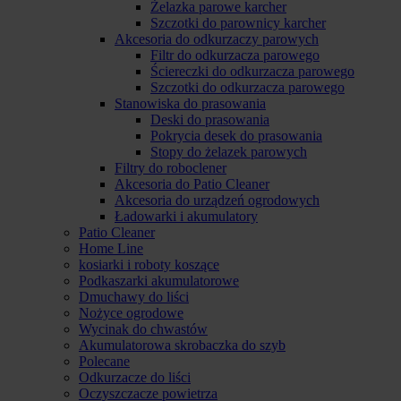
Żelazka parowe karcher
Szczotki do parownicy karcher
Akcesoria do odkurzaczy parowych
Filtr do odkurzacza parowego
Ściereczki do odkurzacza parowego
Szczotki do odkurzacza parowego
Stanowiska do prasowania
Deski do prasowania
Pokrycia desek do prasowania
Stopy do żelazek parowych
Filtry do roboclener
Akcesoria do Patio Cleaner
Akcesoria do urządzeń ogrodowych
Ładowarki i akumulatory
Patio Cleaner
Home Line
kosiarki i roboty koszące
Podkaszarki akumulatorowe
Dmuchawy do liści
Nożyce ogrodowe
Wycinak do chwastów
Akumulatorowa skrobaczka do szyb
Polecane
Odkurzacze do liści
Oczyszczacze powietrza