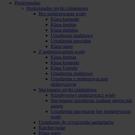
Profesjonalne
Profesjonalne myjki ciśnieniowe
Bez podgrzewania wody
Klasa kompakt
Klasa średnia
Klasa mobilna
Urządzenia spalinowe
Urzadzenia specjalne
Klasa super
Z podgrzewaniem wody
Klasa średnia
Klasa kompakt
Klasa Upright
Urządzenia spalinowe
Urządzenia z podgrzewaczem
elektrycznym
Stacjonarne myjki ciśnieniowe
Przepływowy podgrzewacz wody
Stacjonarne urządzenia zasilane olejem lub
gazem
Urządzenia stacjonarne bez podgrzewania
wody
Urządzenie do czyszczenia sanitariatów
Karcher isolar
Klasa super