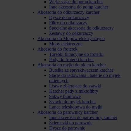
Węże ssące do pomp karcher
Inne akcesoria do pomp karcher
Akcesoria do odkurzaczy karcher
Dysze do odkurzaczy
Filtry do odkurzaczy
Specjalne akcesoria do odkurzaczy
Zestawy do odkurzaczy
Akcesoria do Mopów elektrycznych
Mopy elektryczne
Akcesoria do froterek
Torebki filtracyjne do froterki
Pady do froterki karcher
Akcesoria do myjki do okien karcher
Butelka ze spryskiwaczem karcher
Stacje do ładowania i baterie do myjek
okiennych
Listwy zbierające do ssawki
Karcher pady z mikrofibry
Sakwy biodrowe
Ssawki do myjek karcher
Lanca teleskopowa do myjki
Akcesoria do parownicy karcher
Inne akcerosia do parownicy karcher
Ściereczki do parownic
Dysze do parownic