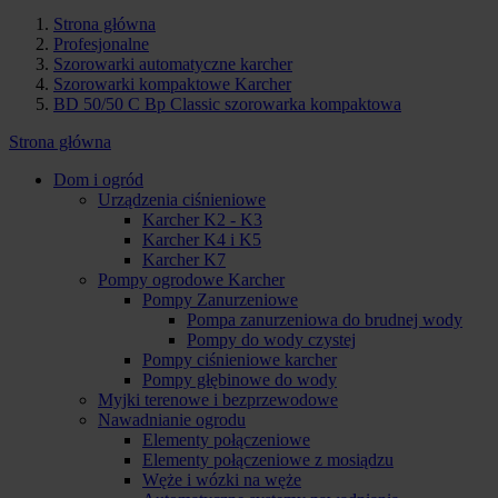
Strona główna
Profesjonalne
Szorowarki automatyczne karcher
Szorowarki kompaktowe Karcher
BD 50/50 C Bp Classic szorowarka kompaktowa
Strona główna
Dom i ogród
Urządzenia ciśnieniowe
Karcher K2 - K3
Karcher K4 i K5
Karcher K7
Pompy ogrodowe Karcher
Pompy Zanurzeniowe
Pompa zanurzeniowa do brudnej wody
Pompy do wody czystej
Pompy ciśnieniowe karcher
Pompy głębinowe do wody
Myjki terenowe i bezprzewodowe
Nawadnianie ogrodu
Elementy połączeniowe
Elementy połączeniowe z mosiądzu
Węże i wózki na węże