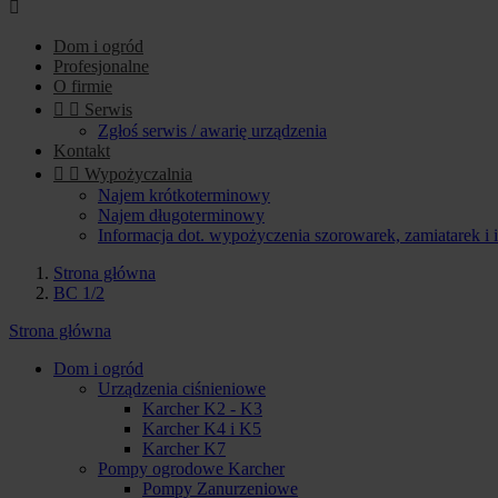

Dom i ogród
Profesjonalne
O firmie


Serwis
Zgłoś serwis / awarię urządzenia
Kontakt


Wypożyczalnia
Najem krótkoterminowy
Najem długoterminowy
Informacja dot. wypożyczenia szorowarek, zamiatarek i
Strona główna
BC 1/2
Strona główna
Dom i ogród
Urządzenia ciśnieniowe
Karcher K2 - K3
Karcher K4 i K5
Karcher K7
Pompy ogrodowe Karcher
Pompy Zanurzeniowe