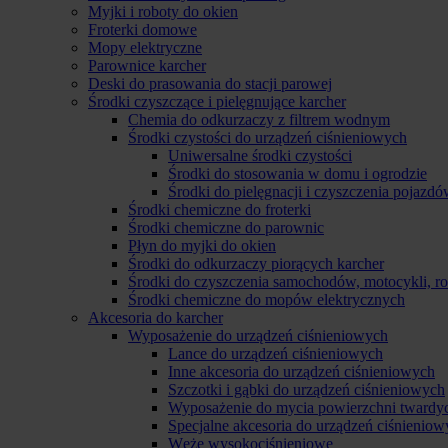
Myjki i roboty do okien
Froterki domowe
Mopy elektryczne
Parownice karcher
Deski do prasowania do stacji parowej
Środki czyszczące i pielęgnujące karcher
Chemia do odkurzaczy z filtrem wodnym
Środki czystości do urządzeń ciśnieniowych
Uniwersalne środki czystości
Środki do stosowania w domu i ogrodzie
Środki do pielęgnacji i czyszczenia pojazd
Środki chemiczne do froterki
Środki chemiczne do parownic
Płyn do myjki do okien
Środki do odkurzaczy piorących karcher
Środki do czyszczenia samochodów, motocykli, 
Środki chemiczne do mopów elektrycznych
Akcesoria do karcher
Wyposażenie do urządzeń ciśnieniowych
Lance do urządzeń ciśnieniowych
Inne akcesoria do urządzeń ciśnieniowych
Szczotki i gąbki do urządzeń ciśnieniowych
Wyposażenie do mycia powierzchni twardy
Specjalne akcesoria do urządzeń ciśnieniow
Węże wysokociśnieniowe