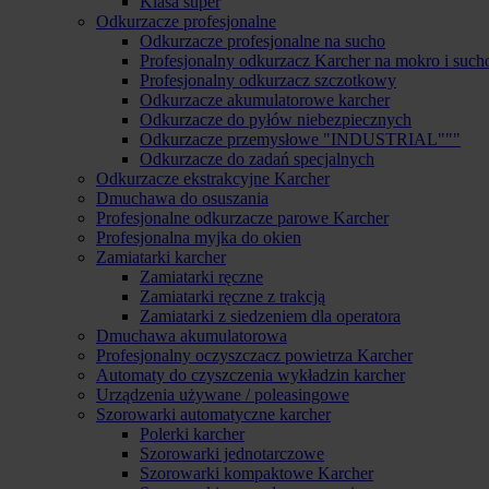
Klasa super
Odkurzacze profesjonalne
Odkurzacze profesjonalne na sucho
Profesjonalny odkurzacz Karcher na mokro i such
Profesjonalny odkurzacz szczotkowy
Odkurzacze akumulatorowe karcher
Odkurzacze do pyłów niebezpiecznych
Odkurzacze przemysłowe "INDUSTRIAL"""
Odkurzacze do zadań specjalnych
Odkurzacze ekstrakcyjne Karcher
Dmuchawa do osuszania
Profesjonalne odkurzacze parowe Karcher
Profesjonalna myjka do okien
Zamiatarki karcher
Zamiatarki ręczne
Zamiatarki ręczne z trakcją
Zamiatarki z siedzeniem dla operatora
Dmuchawa akumulatorowa
Profesjonalny oczyszczacz powietrza Karcher
Automaty do czyszczenia wykładzin karcher
Urządzenia używane / poleasingowe
Szorowarki automatyczne karcher
Polerki karcher
Szorowarki jednotarczowe
Szorowarki kompaktowe Karcher