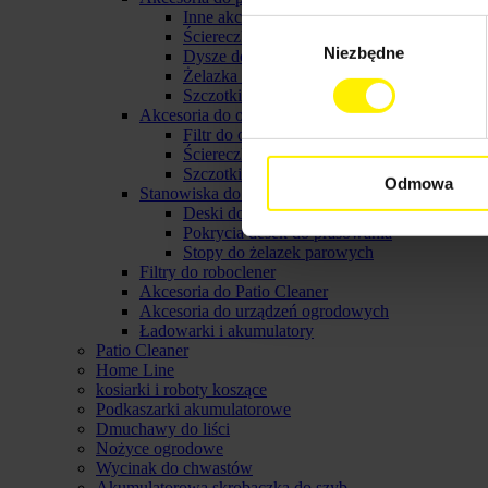
Inne akcerosia do parownicy karcher
Wybór
Ściereczki do parownic
Niezbędne
zgody
Dysze do parownic
Żelazka parowe karcher
Szczotki do parownicy karcher
Akcesoria do odkurzaczy parowych
Filtr do odkurzacza parowego
Ściereczki do odkurzacza parowego
Szczotki do odkurzacza parowego
Odmowa
Stanowiska do prasowania
Deski do prasowania
Pokrycia desek do prasowania
Stopy do żelazek parowych
Filtry do roboclener
Akcesoria do Patio Cleaner
Akcesoria do urządzeń ogrodowych
Ładowarki i akumulatory
Patio Cleaner
Home Line
kosiarki i roboty koszące
Podkaszarki akumulatorowe
Dmuchawy do liści
Nożyce ogrodowe
Wycinak do chwastów
Akumulatorowa skrobaczka do szyb