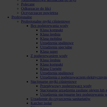
Polecane
Odkurzacze do liści
Oczyszczacze powietrza
Profesjonalne
Profesjonalne myjki ciśnieniowe
Bez podgrzewania wody
Klasa kompakt
Klasa średnia
Klasa mobilna
Urządzenia spalinowe
Urzadzenia specjalne
Klasa super
Z podgrzewaniem wody
Klasa średnia
Klasa kompakt
Klasa Upright
Urządzenia spalinowe
Urządzenia z podgrzewaczem elektrycznym
Stacjonarne myjki ciśnieniowe
Przepływowy podgrzewacz wody
Stacjonarne urządzenia zasilane olejem lub
Urządzenia stacjonarne bez podgrzewania 
Urządzenie do czyszczenia sanitariatów
Karcher isolar