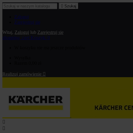

Szukaj
Zaloguj
Zarejestruj się
Witaj,
Zaloguj
lub
Zarejestruj się
shopping_cart
Koszyk:
0
W koszyku nie ma jeszcze produktów
Wysyłka
Razem
0,00 zł
Realizuj zamówienie


