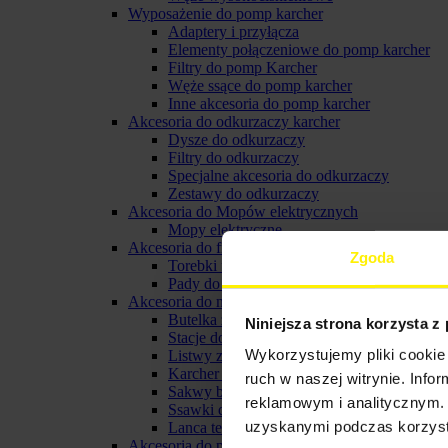
Wyposażenie do pomp karcher
Adaptery i przyłącza
Elementy połączeniowe do pomp karcher
Filtry do pomp Karcher
Węże ssące do pomp karcher
Inne akcesoria do pomp karcher
Akcesoria do odkurzaczy karcher
Dysze do odkurzaczy
Filtry do odkurzaczy
Specjalne akcesoria do odkurzaczy
Zestawy do odkurzaczy
Akcesoria do Mopów elektrycznych
Mopy elektryczne
Akcesoria do froterek
Zgoda
Torebki filtracyjne do froterki
Pady do froterki karcher
Akcesoria do myjki do okien karcher
Butelka ze spryskiwaczem karcher
Niniejsza strona korzysta z
Stacje do ładowania i baterie do myjek oki
Wykorzystujemy pliki cookie 
Listwy zbierające do ssawki
Karcher pady z mikrofibry
ruch w naszej witrynie. Inf
Sakwy biodrowe
reklamowym i analitycznym. 
Ssawki do myjek karcher
uzyskanymi podczas korzysta
Lanca teleskopowa do myjki
Akcesoria do parownicy karcher