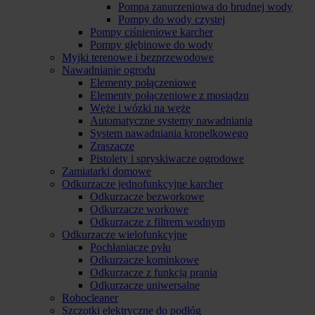
Pompa zanurzeniowa do brudnej wody
Pompy do wody czystej
Pompy ciśnieniowe karcher
Pompy głębinowe do wody
Myjki terenowe i bezprzewodowe
Nawadnianie ogrodu
Elementy połączeniowe
Elementy połączeniowe z mosiądzu
Węże i wózki na węże
Automatyczne systemy nawadniania
System nawadniania kropelkowego
Zraszacze
Pistolety i spryskiwacze ogrodowe
Zamiatarki domowe
Odkurzacze jednofunkcyjne karcher
Odkurzacze bezworkowe
Odkurzacze workowe
Odkurzacze z filtrem wodnym
Odkurzacze wielofunkcyjne
Pochłaniacze pyłu
Odkurzacze kominkowe
Odkurzacze z funkcją prania
Odkurzacze uniwersalne
Robocleaner
Szczotki elektryczne do podłóg