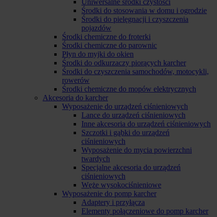
Uniwersalne środki czystości
Środki do stosowania w domu i ogrodzie
Środki do pielęgnacji i czyszczenia
pojazdów
Środki chemiczne do froterki
Środki chemiczne do parownic
Płyn do myjki do okien
Środki do odkurzaczy piorących karcher
Środki do czyszczenia samochodów, motocykli,
rowerów
Środki chemiczne do mopów elektrycznych
Akcesoria do karcher
Wyposażenie do urządzeń ciśnieniowych
Lance do urządzeń ciśnieniowych
Inne akcesoria do urządzeń ciśnieniowych
Szczotki i gąbki do urządzeń
ciśnieniowych
Wyposażenie do mycia powierzchni
twardych
Specjalne akcesoria do urządzeń
ciśnieniowych
Węże wysokociśnieniowe
Wyposażenie do pomp karcher
Adaptery i przyłącza
Elementy połączeniowe do pomp karcher