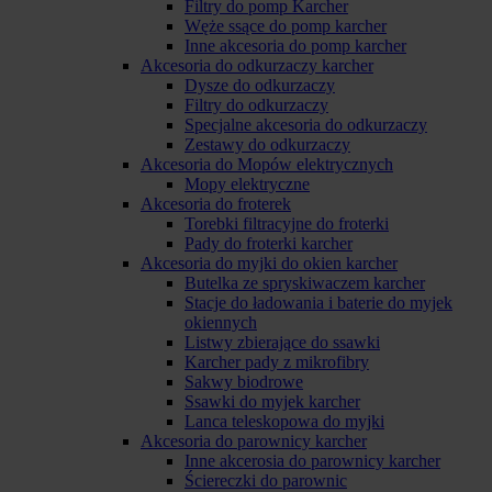
Filtry do pomp Karcher
Węże ssące do pomp karcher
Inne akcesoria do pomp karcher
Akcesoria do odkurzaczy karcher
Dysze do odkurzaczy
Filtry do odkurzaczy
Specjalne akcesoria do odkurzaczy
Zestawy do odkurzaczy
Akcesoria do Mopów elektrycznych
Mopy elektryczne
Akcesoria do froterek
Torebki filtracyjne do froterki
Pady do froterki karcher
Akcesoria do myjki do okien karcher
Butelka ze spryskiwaczem karcher
Stacje do ładowania i baterie do myjek
okiennych
Listwy zbierające do ssawki
Karcher pady z mikrofibry
Sakwy biodrowe
Ssawki do myjek karcher
Lanca teleskopowa do myjki
Akcesoria do parownicy karcher
Inne akcerosia do parownicy karcher
Ściereczki do parownic