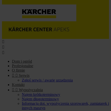



Dom i ogród
Profesjonalne
O firmie


Serwis
Zgłoś serwis / awarię urządzenia
Kontakt


Wypożyczalnia
Najem krótkoterminowy
Najem długoterminowy
Informacja dot. wypożyczenia szorowarek, zamiatarek i
innych maszyn