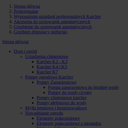
Strona główna
Profesjonalne
Wyposażenie urządzeń profesjonalnych Karcher
Akcesoria do szorowarek automatycznych
Grzebienie do szorowarek automatycznych
Grzebien zbierający niebieski,
Strona główna
Dom i ogród
Urządzenia ciśnieniowe
Karcher K2 - K3
Karcher K4 i K5
Karcher K7
Pompy ogrodowe Karcher
Pompy Zanurzeniowe
Pompa zanurzeniowa do brudnej wody
Pompy do wody czystej
Pompy ciśnieniowe karcher
Pompy głębinowe do wody
Myjki terenowe i bezprzewodowe
Nawadnianie ogrodu
Elementy połączeniowe
Elementy połączeniowe z mosiądzu