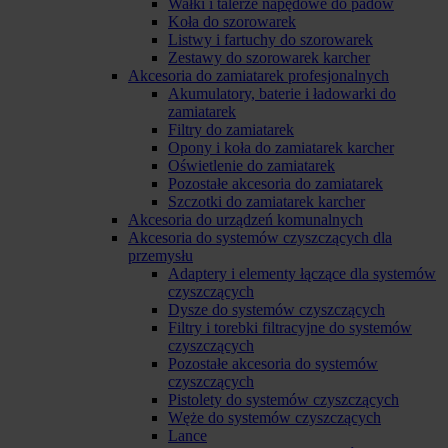
Wałki i talerze napędowe do padów
Koła do szorowarek
Listwy i fartuchy do szorowarek
Zestawy do szorowarek karcher
Akcesoria do zamiatarek profesjonalnych
Akumulatory, baterie i ładowarki do
zamiatarek
Filtry do zamiatarek
Opony i koła do zamiatarek karcher
Oświetlenie do zamiatarek
Pozostałe akcesoria do zamiatarek
Szczotki do zamiatarek karcher
Akcesoria do urządzeń komunalnych
Akcesoria do systemów czyszczących dla
przemysłu
Adaptery i elementy łączące dla systemów
czyszczących
Dysze do systemów czyszczących
Filtry i torebki filtracyjne do systemów
czyszczących
Pozostałe akcesoria do systemów
czyszczących
Pistolety do systemów czyszczących
Węże do systemów czyszczących
Lance