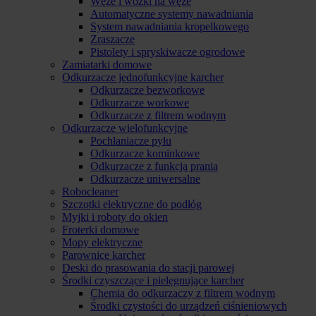
Węże i wózki na węże
Automatyczne systemy nawadniania
System nawadniania kropelkowego
Zraszacze
Pistolety i spryskiwacze ogrodowe
Zamiatarki domowe
Odkurzacze jednofunkcyjne karcher
Odkurzacze bezworkowe
Odkurzacze workowe
Odkurzacze z filtrem wodnym
Odkurzacze wielofunkcyjne
Pochłaniacze pyłu
Odkurzacze kominkowe
Odkurzacze z funkcją prania
Odkurzacze uniwersalne
Robocleaner
Szczotki elektryczne do podłóg
Myjki i roboty do okien
Froterki domowe
Mopy elektryczne
Parownice karcher
Deski do prasowania do stacji parowej
Środki czyszczące i pielęgnujące karcher
Chemia do odkurzaczy z filtrem wodnym
Środki czystości do urządzeń ciśnieniowych