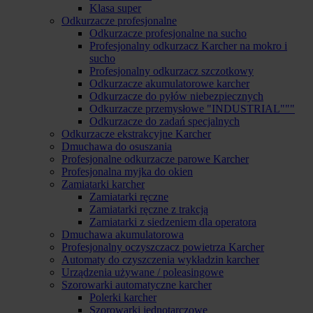
Klasa super
Odkurzacze profesjonalne
Odkurzacze profesjonalne na sucho
Profesjonalny odkurzacz Karcher na mokro i
sucho
Profesjonalny odkurzacz szczotkowy
Odkurzacze akumulatorowe karcher
Odkurzacze do pyłów niebezpiecznych
Odkurzacze przemysłowe "INDUSTRIAL"""
Odkurzacze do zadań specjalnych
Odkurzacze ekstrakcyjne Karcher
Dmuchawa do osuszania
Profesjonalne odkurzacze parowe Karcher
Profesjonalna myjka do okien
Zamiatarki karcher
Zamiatarki ręczne
Zamiatarki ręczne z trakcją
Zamiatarki z siedzeniem dla operatora
Dmuchawa akumulatorowa
Profesjonalny oczyszczacz powietrza Karcher
Automaty do czyszczenia wykładzin karcher
Urządzenia używane / poleasingowe
Szorowarki automatyczne karcher
Polerki karcher
Szorowarki jednotarczowe