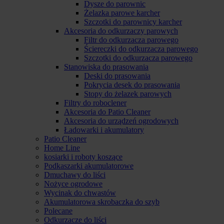
Dysze do parownic
Żelazka parowe karcher
Szczotki do parownicy karcher
Akcesoria do odkurzaczy parowych
Filtr do odkurzacza parowego
Ściereczki do odkurzacza parowego
Szczotki do odkurzacza parowego
Stanowiska do prasowania
Deski do prasowania
Pokrycia desek do prasowania
Stopy do żelazek parowych
Filtry do roboclener
Akcesoria do Patio Cleaner
Akcesoria do urządzeń ogrodowych
Ładowarki i akumulatory
Patio Cleaner
Home Line
kosiarki i roboty koszące
Podkaszarki akumulatorowe
Dmuchawy do liści
Nożyce ogrodowe
Wycinak do chwastów
Akumulatorowa skrobaczka do szyb
Polecane
Odkurzacze do liści