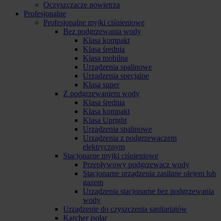
Oczyszczacze powietrza
Profesjonalne
Profesjonalne myjki ciśnieniowe
Bez podgrzewania wody
Klasa kompakt
Klasa średnia
Klasa mobilna
Urządzenia spalinowe
Urzadzenia specjalne
Klasa super
Z podgrzewaniem wody
Klasa średnia
Klasa kompakt
Klasa Upright
Urządzenia spalinowe
Urządzenia z podgrzewaczem
elektrycznym
Stacjonarne myjki ciśnieniowe
Przepływowy podgrzewacz wody
Stacjonarne urządzenia zasilane olejem lub
gazem
Urządzenia stacjonarne bez podgrzewania
wody
Urządzenie do czyszczenia sanitariatów
Karcher isolar