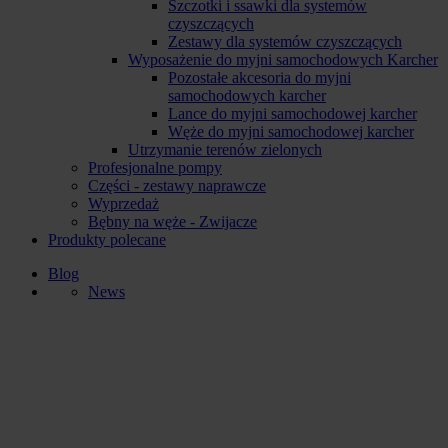
Szczotki i ssawki dla systemów
czyszczących
Zestawy dla systemów czyszczących
Wyposażenie do myjni samochodowych Karcher
Pozostałe akcesoria do myjni
samochodowych karcher
Lance do myjni samochodowej karcher
Węże do myjni samochodowej karcher
Utrzymanie terenów zielonych
Profesjonalne pompy
Części - zestawy naprawcze
Wyprzedaż
Bębny na węże - Zwijacze
Produkty polecane
Blog
News