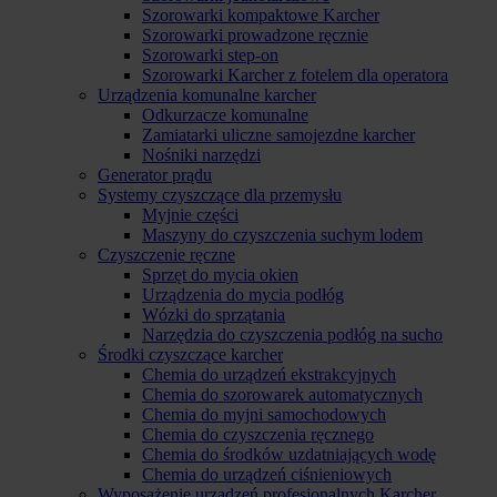
Szorowarki kompaktowe Karcher
Szorowarki prowadzone ręcznie
Szorowarki step-on
Szorowarki Karcher z fotelem dla operatora
Urządzenia komunalne karcher
Odkurzacze komunalne
Zamiatarki uliczne samojezdne karcher
Nośniki narzędzi
Generator prądu
Systemy czyszczące dla przemysłu
Myjnie części
Maszyny do czyszczenia suchym lodem
Czyszczenie ręczne
Sprzęt do mycia okien
Urządzenia do mycia podłóg
Wózki do sprzątania
Narzędzia do czyszczenia podłóg na sucho
Środki czyszczące karcher
Chemia do urządzeń ekstrakcyjnych
Chemia do szorowarek automatycznych
Chemia do myjni samochodowych
Chemia do czyszczenia ręcznego
Chemia do środków uzdatniających wodę
Chemia do urządzeń ciśnieniowych
Wyposażenie urządzeń profesjonalnych Karcher