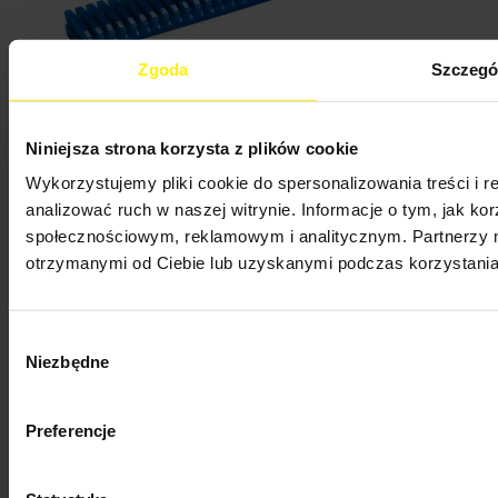
Zgoda
Szczegó
Niniejsza strona korzysta z plików cookie
Produkty
Wykorzystujemy pliki cookie do spersonalizowania treści i 
Produkty


analizować ruch w naszej witrynie. Informacje o tym, jak k
społecznościowym, reklamowym i analitycznym. Partnerzy m
Promocje
Nowe produkty
otrzymanymi od Ciebie lub uzyskanymi podczas korzystania 
Najczęściej kupowane
Menu
Wybór
Menu


Niezbędne
zgody
Home & Garden
Professional
Wypożyczalnia
Preferencje
Gwarancja
FAQ
Serwis