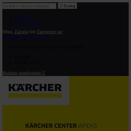

Szukaj
Zaloguj
Zarejestruj się
Witaj,
Zaloguj
lub
Zarejestruj się
shopping_cart
Koszyk:
0
W koszyku nie ma jeszcze produktów
Wysyłka
Razem
0,00 zł
Realizuj zamówienie
