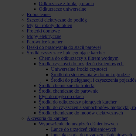
Odkurzacze z funkcją prania
Odkurzacze uniwersalne
Robocleaner
Szczotki elektryczne do podłóg
Myjki i roboty do okien
Froterki domowe
Mopy elektryczne
Parownice karcher
Deski do prasowania do stacji parowej
Środki czyszczące i pielęgnujące karcher
Chemia do odkurzaczy z filtrem wodnym
Środki czystości do urządzeń ciśnieniowych
Uniwersalne środki czystości
Środki do stosowania w domu i ogrodzie
Środki do pielęgnacji i czyszczenia pojazd
Środki chemiczne do froterki
Środki chemiczne do parownic
Płyn do myjki do okien
Środki do odkurzaczy piorących karcher
Środki do czyszczenia samochodów, motocykli, 
Środki chemiczne do mopów elektrycznych
Akcesoria do karcher
Wyposażenie do urządzeń ciśnieniowych
Lance do urządzeń ciśnieniowych
Inne akcesoria do urządzeń ciśnieniowych