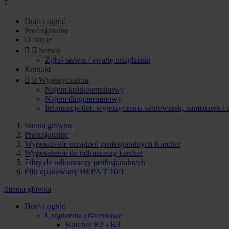

Dom i ogród
Profesjonalne
O firmie


Serwis
Zgłoś serwis / awarię urządzenia
Kontakt


Wypożyczalnia
Najem krótkoterminowy
Najem długoterminowy
Informacja dot. wypożyczenia szorowarek, zamiatarek i
Strona główna
Profesjonalne
Wyposażenie urządzeń profesjonalnych Karcher
Wyposażenie do odkurzaczy karcher
Filtry do odkurzaczy profesjonalnych
Filtr opakowany HEPA T 10/1
Strona główna
Dom i ogród
Urządzenia ciśnieniowe
Karcher K2 - K3