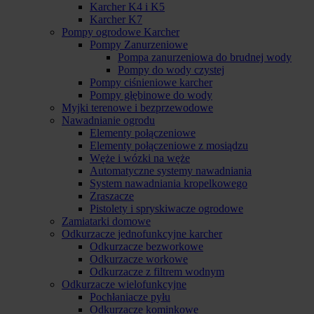
Karcher K4 i K5
Karcher K7
Pompy ogrodowe Karcher
Pompy Zanurzeniowe
Pompa zanurzeniowa do brudnej wody
Pompy do wody czystej
Pompy ciśnieniowe karcher
Pompy głębinowe do wody
Myjki terenowe i bezprzewodowe
Nawadnianie ogrodu
Elementy połączeniowe
Elementy połączeniowe z mosiądzu
Węże i wózki na węże
Automatyczne systemy nawadniania
System nawadniania kropelkowego
Zraszacze
Pistolety i spryskiwacze ogrodowe
Zamiatarki domowe
Odkurzacze jednofunkcyjne karcher
Odkurzacze bezworkowe
Odkurzacze workowe
Odkurzacze z filtrem wodnym
Odkurzacze wielofunkcyjne
Pochłaniacze pyłu
Odkurzacze kominkowe