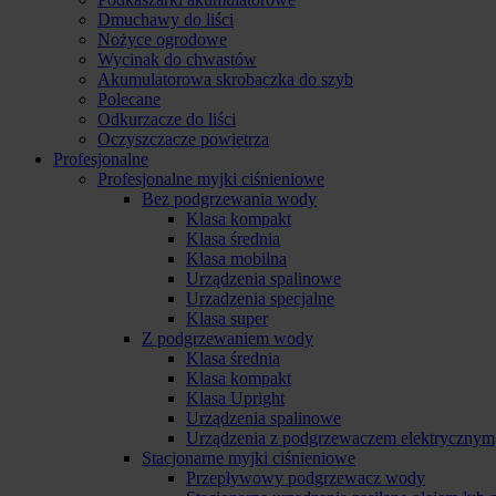
Dmuchawy do liści
Nożyce ogrodowe
Wycinak do chwastów
Akumulatorowa skrobaczka do szyb
Polecane
Odkurzacze do liści
Oczyszczacze powietrza
Profesjonalne
Profesjonalne myjki ciśnieniowe
Bez podgrzewania wody
Klasa kompakt
Klasa średnia
Klasa mobilna
Urządzenia spalinowe
Urzadzenia specjalne
Klasa super
Z podgrzewaniem wody
Klasa średnia
Klasa kompakt
Klasa Upright
Urządzenia spalinowe
Urządzenia z podgrzewaczem elektrycznym
Stacjonarne myjki ciśnieniowe
Przepływowy podgrzewacz wody