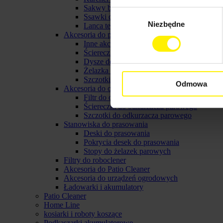
Sakwy biodrowe
Wybór
Ssawki do myjek karcher
Niezbędne
zgody
Lanca teleskopowa do myjki
Akcesoria do parownicy karcher
Inne akcerosia do parownicy karcher
Ściereczki do parownic
Dysze do parownic
Żelazka parowe karcher
Szczotki do parownicy karcher
Odmowa
Akcesoria do odkurzaczy parowych
Filtr do odkurzacza parowego
Ściereczki do odkurzacza parowego
Szczotki do odkurzacza parowego
Stanowiska do prasowania
Deski do prasowania
Pokrycia desek do prasowania
Stopy do żelazek parowych
Filtry do roboclener
Akcesoria do Patio Cleaner
Akcesoria do urządzeń ogrodowych
Ładowarki i akumulatory
Patio Cleaner
Home Line
kosiarki i roboty koszące
Podkaszarki akumulatorowe