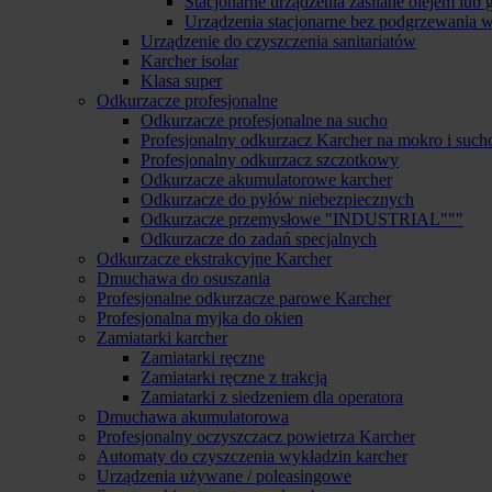
Stacjonarne urządzenia zasilane olejem lub
Urządzenia stacjonarne bez podgrzewania 
Urządzenie do czyszczenia sanitariatów
Karcher isolar
Klasa super
Odkurzacze profesjonalne
Odkurzacze profesjonalne na sucho
Profesjonalny odkurzacz Karcher na mokro i such
Profesjonalny odkurzacz szczotkowy
Odkurzacze akumulatorowe karcher
Odkurzacze do pyłów niebezpiecznych
Odkurzacze przemysłowe "INDUSTRIAL"""
Odkurzacze do zadań specjalnych
Odkurzacze ekstrakcyjne Karcher
Dmuchawa do osuszania
Profesjonalne odkurzacze parowe Karcher
Profesjonalna myjka do okien
Zamiatarki karcher
Zamiatarki ręczne
Zamiatarki ręczne z trakcją
Zamiatarki z siedzeniem dla operatora
Dmuchawa akumulatorowa
Profesjonalny oczyszczacz powietrza Karcher
Automaty do czyszczenia wykładzin karcher
Urządzenia używane / poleasingowe