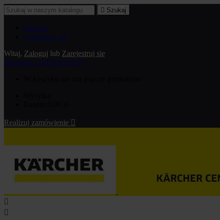

Szukaj
Zaloguj
Zarejestruj się
Witaj,
Zaloguj
lub
Zarejestruj się
shopping_cart
Koszyk:
0
W koszyku nie ma jeszcze produktów
Wysyłka
Razem
0,00 zł
Realizuj zamówienie


