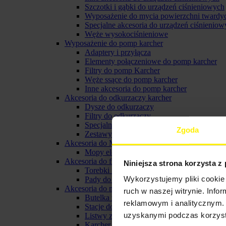
Szczotki i gąbki do urządzeń ciśnieniowych
Wyposażenie do mycia powierzchni twardy
Specjalne akcesoria do urządzeń ciśnieniow
Węże wysokociśnieniowe
Wyposażenie do pomp karcher
Adaptery i przyłącza
Elementy połączeniowe do pomp karcher
Filtry do pomp Karcher
Węże ssące do pomp karcher
Inne akcesoria do pomp karcher
Akcesoria do odkurzaczy karcher
Dysze do odkurzaczy
Filtry do odkurzaczy
Specjalne akcesoria do odkurzaczy
Zgoda
Zestawy do odkurzaczy
Akcesoria do Mopów elektrycznych
Mopy elektryczne
Akcesoria do froterek
Niniejsza strona korzysta z
Torebki filtracyjne do froterki
Wykorzystujemy pliki cookie 
Pady do froterki karcher
Akcesoria do myjki do okien karcher
ruch w naszej witrynie. Inf
Butelka ze spryskiwaczem karcher
reklamowym i analitycznym. 
Stacje do ładowania i baterie do myjek oki
uzyskanymi podczas korzysta
Listwy zbierające do ssawki
Karcher pady z mikrofibry