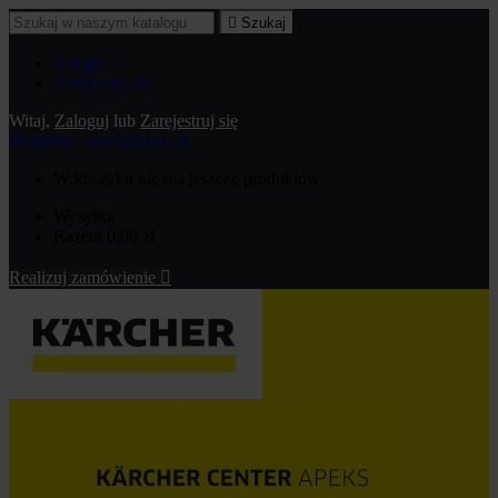

Szukaj
Zaloguj
Zarejestruj się
Witaj,
Zaloguj
lub
Zarejestruj się
shopping_cart
Koszyk:
0
W koszyku nie ma jeszcze produktów
Wysyłka
Razem
0,00 zł
Realizuj zamówienie
