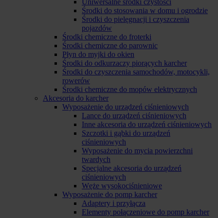
Uniwersalne środki czystości
Środki do stosowania w domu i ogrodzie
Środki do pielęgnacji i czyszczenia
pojazdów
Środki chemiczne do froterki
Środki chemiczne do parownic
Płyn do myjki do okien
Środki do odkurzaczy piorących karcher
Środki do czyszczenia samochodów, motocykli,
rowerów
Środki chemiczne do mopów elektrycznych
Akcesoria do karcher
Wyposażenie do urządzeń ciśnieniowych
Lance do urządzeń ciśnieniowych
Inne akcesoria do urządzeń ciśnieniowych
Szczotki i gąbki do urządzeń
ciśnieniowych
Wyposażenie do mycia powierzchni
twardych
Specjalne akcesoria do urządzeń
ciśnieniowych
Węże wysokociśnieniowe
Wyposażenie do pomp karcher
Adaptery i przyłącza
Elementy połączeniowe do pomp karcher