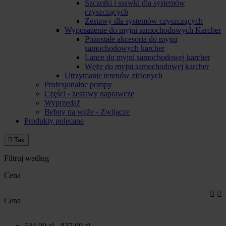
Szczotki i ssawki dla systemów
czyszczących
Zestawy dla systemów czyszczących
Wyposażenie do myjni samochodowych Karcher
Pozostałe akcesoria do myjni
samochodowych karcher
Lance do myjni samochodowej karcher
Węże do myjni samochodowej karcher
Utrzymanie terenów zielonych
Profesjonalne pompy
Części - zestawy naprawcze
Wyprzedaż
Bębny na węże - Zwijacze
Produkty polecane

Tak
Filtruj według
Cena


Cena
534,00 zł - 837,00 zł