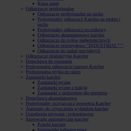
Klasa super
Odkurzacze profesjonalne
Odkurzacze profesjonalne na sucho
Profesjonalny odkurzacz Karcher na mokro i
sucho
Profesjonalny odkurzacz szczotkowy
Odkurzacze akumulatorowe karcher
Odkurzacze do pyłów niebezpiecznych
Odkurzacze przemysłowe "INDUSTRIAL"""
Odkurzacze do zadań specjalnych
Odkurzacze ekstrakcyjne Karcher
Dmuchawa do osuszania
Profesjonalne odkurzacze parowe Karcher
Profesjonalna myjka do okien
Zamiatarki karcher
Zamiatarki ręczne
Zamiatarki ręczne z trakcją
Zamiatarki z siedzeniem dla operatora
Dmuchawa akumulatorowa
Profesjonalny oczyszczacz powietrza Karcher
Automaty do czyszczenia wykładzin karcher
Urządzenia używane / poleasingowe
Szorowarki automatyczne karcher
Polerki karcher
Szorowarki jednotarczowe