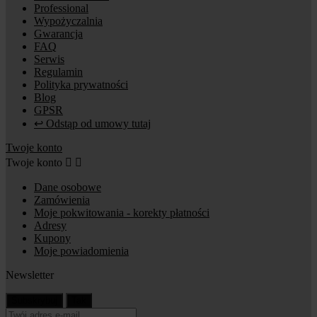
Professional
Wypożyczalnia
Gwarancja
FAQ
Serwis
Regulamin
Polityka prywatności
Blog
GPSR
↩ Odstąp od umowy tutaj
Twoje konto
Twoje konto


Dane osobowe
Zamówienia
Moje pokwitowania - korekty płatności
Adresy
Kupony
Moje powiadomienia
Newsletter