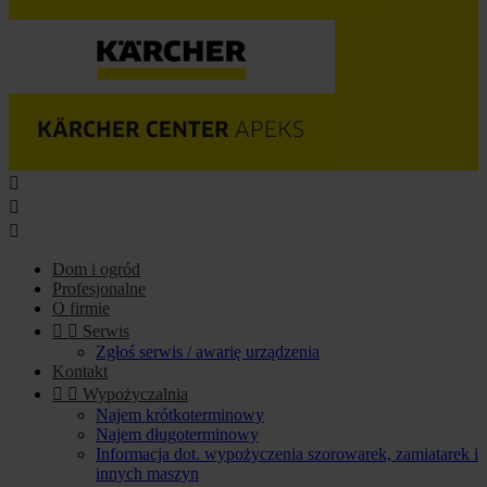



Dom i ogród
Profesjonalne
O firmie


Serwis
Zgłoś serwis / awarię urządzenia
Kontakt


Wypożyczalnia
Najem krótkoterminowy
Najem długoterminowy
Informacja dot. wypożyczenia szorowarek, zamiatarek i
innych maszyn