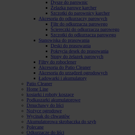
Dysze do parownic
Żelazka parowe karcher
Szczotki do parownicy karcher
Akcesoria do odkurzaczy parowych
Filtr do odkurzacza parowego
Ściereczki do odkurzacza parowego
Szczotki do odkurzacza parowego
Stanowiska do prasowania
Deski do prasowania
Pokrycia desek do prasowania
Stopy do żelazek parowych
Filtry do roboclener
Akcesoria do Patio Cleaner
Akcesoria do urządzeń ogrodowych
Ładowarki i akumulatory
Patio Cleaner
Home Line
kosiarki i roboty koszące
Podkaszarki akumulatorowe
Dmuchawy do liści
Nożyce ogrodowe
Wycinak do chwastów
Akumulatorowa skrobaczka do szyb
Polecane
Odkurzacze do liści