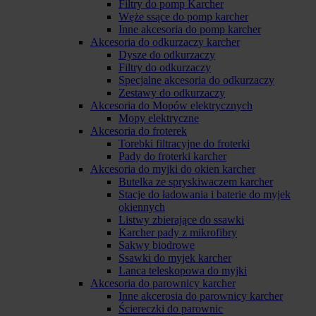
Filtry do pomp Karcher
Węże ssące do pomp karcher
Inne akcesoria do pomp karcher
Akcesoria do odkurzaczy karcher
Dysze do odkurzaczy
Filtry do odkurzaczy
Specjalne akcesoria do odkurzaczy
Zestawy do odkurzaczy
Akcesoria do Mopów elektrycznych
Mopy elektryczne
Akcesoria do froterek
Torebki filtracyjne do froterki
Pady do froterki karcher
Akcesoria do myjki do okien karcher
Butelka ze spryskiwaczem karcher
Stacje do ładowania i baterie do myjek
okiennych
Listwy zbierające do ssawki
Karcher pady z mikrofibry
Sakwy biodrowe
Ssawki do myjek karcher
Lanca teleskopowa do myjki
Akcesoria do parownicy karcher
Inne akcerosia do parownicy karcher
Ściereczki do parownic