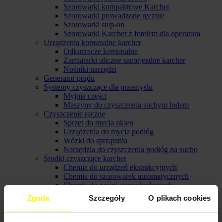
Szorowarki kompaktowe Karcher
Szorowarki prowadzone ręcznie
Szorowarki step-on
Szorowarki Karcher z fotelem dla operatora
Urządzenia komunalne karcher
Odkurzacze komunalne
Zamiatarki uliczne samojezdne karcher
Nośniki narzędzi
Generator prądu
Systemy czyszczące dla przemysłu
Myjnie części
Maszyny do czyszczenia suchym lodem
Czyszczenie ręczne
Sprzęt do mycia okien
Urządzenia do mycia podłóg
Wózki do sprzątania
Narzędzia do czyszczenia podłóg na sucho
Środki czyszczące karcher
Chemia do urządzeń ekstrakcyjnych
Chemia do szorowarek automatycznych
Chemia do myjni samochodowych
Chemia do czyszczenia ręcznego
Zgoda
Szczegóły
O plikach cookies
Chemia do środków uzdatniających wodę
Chemia do urządzeń ciśnieniowych
Wyposażenie urządzeń profesjonalnych Karcher