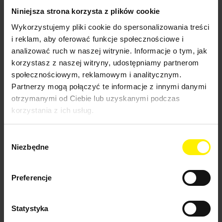
Wyposażenie do profesjonalnych urządzeń
Niniejsza strona korzysta z plików cookie
ciśnieniowych
Adaptery do urządzeń profesjonalnych
Wykorzystujemy pliki cookie do spersonalizowania treści
Bębny na węże do urządzeń
i reklam, aby oferować funkcje społecznościowe i
profesjonalnych
analizować ruch w naszej witrynie. Informacje o tym, jak
Dysze do urządzeń profesjonalnych
Lance do profesjonalnych urządzeń
korzystasz z naszej witryny, udostępniamy partnerom
ciśnieniowych
społecznościowym, reklamowym i analitycznym.
Elementy łączące do profesjonalnych
Partnerzy mogą połączyć te informacje z innymi danymi
urządzeń ciśnieniowych
Filtry do profesjonalnych urządzeń
otrzymanymi od Ciebie lub uzyskanymi podczas
ciśnieniowych
korzystania z ich usług.
Szczotki do profesjonalnych urządzeń
ciśnieniowych
Odprowadzanie do profesjonalnych
Wybór
urządzeń ciśnieniowych
Niezbędne
zgody
Węże do profesjonalnych urządzeń
ciśnieniowych
Akcesoria do profesjonalnych urządzeń
ciśnieniowych
Preferencje
Inżektory do profesjonalnych urządzeń
ciśnieniowych
Pistolety do profesjonalnych urządzeń
Statystyka
ciśnieniowych
Przewody do profesjonalnych urządzeń