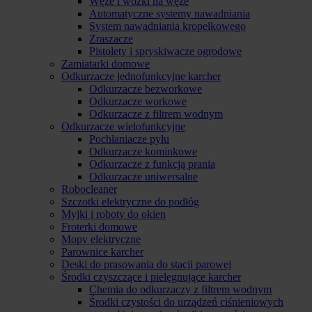
Węże i wózki na węże
Automatyczne systemy nawadniania
System nawadniania kropelkowego
Zraszacze
Pistolety i spryskiwacze ogrodowe
Zamiatarki domowe
Odkurzacze jednofunkcyjne karcher
Odkurzacze bezworkowe
Odkurzacze workowe
Odkurzacze z filtrem wodnym
Odkurzacze wielofunkcyjne
Pochłaniacze pyłu
Odkurzacze kominkowe
Odkurzacze z funkcją prania
Odkurzacze uniwersalne
Robocleaner
Szczotki elektryczne do podłóg
Myjki i roboty do okien
Froterki domowe
Mopy elektryczne
Parownice karcher
Deski do prasowania do stacji parowej
Środki czyszczące i pielęgnujące karcher
Chemia do odkurzaczy z filtrem wodnym
Środki czystości do urządzeń ciśnieniowych