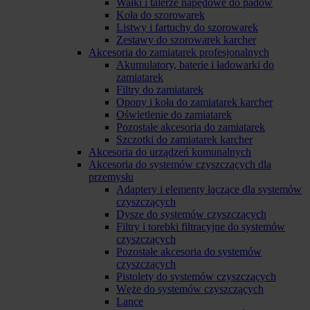
Wałki i talerze napędowe do padów
Koła do szorowarek
Listwy i fartuchy do szorowarek
Zestawy do szorowarek karcher
Akcesoria do zamiatarek profesjonalnych
Akumulatory, baterie i ładowarki do
zamiatarek
Filtry do zamiatarek
Opony i koła do zamiatarek karcher
Oświetlenie do zamiatarek
Pozostałe akcesoria do zamiatarek
Szczotki do zamiatarek karcher
Akcesoria do urządzeń komunalnych
Akcesoria do systemów czyszczących dla
przemysłu
Adaptery i elementy łączące dla systemów
czyszczących
Dysze do systemów czyszczących
Filtry i torebki filtracyjne do systemów
czyszczących
Pozostałe akcesoria do systemów
czyszczących
Pistolety do systemów czyszczących
Węże do systemów czyszczących
Lance