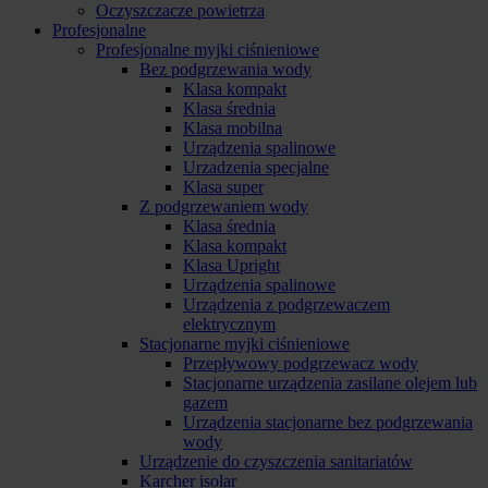
Oczyszczacze powietrza
Profesjonalne
Profesjonalne myjki ciśnieniowe
Bez podgrzewania wody
Klasa kompakt
Klasa średnia
Klasa mobilna
Urządzenia spalinowe
Urzadzenia specjalne
Klasa super
Z podgrzewaniem wody
Klasa średnia
Klasa kompakt
Klasa Upright
Urządzenia spalinowe
Urządzenia z podgrzewaczem
elektrycznym
Stacjonarne myjki ciśnieniowe
Przepływowy podgrzewacz wody
Stacjonarne urządzenia zasilane olejem lub
gazem
Urządzenia stacjonarne bez podgrzewania
wody
Urządzenie do czyszczenia sanitariatów
Karcher isolar