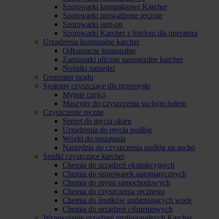
Szorowarki kompaktowe Karcher
Szorowarki prowadzone ręcznie
Szorowarki step-on
Szorowarki Karcher z fotelem dla operatora
Urządzenia komunalne karcher
Odkurzacze komunalne
Zamiatarki uliczne samojezdne karcher
Nośniki narzędzi
Generator prądu
Systemy czyszczące dla przemysłu
Myjnie części
Maszyny do czyszczenia suchym lodem
Czyszczenie ręczne
Sprzęt do mycia okien
Urządzenia do mycia podłóg
Wózki do sprzątania
Narzędzia do czyszczenia podłóg na sucho
Środki czyszczące karcher
Chemia do urządzeń ekstrakcyjnych
Chemia do szorowarek automatycznych
Chemia do myjni samochodowych
Chemia do czyszczenia ręcznego
Chemia do środków uzdatniających wodę
Chemia do urządzeń ciśnieniowych
Wyposażenie urządzeń profesjonalnych Karcher