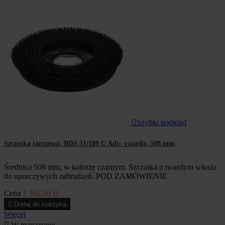

Szybki podgląd
Szczotka tarczowa, BDS 51/180 C Adv- twarda, 508 mm
Średnica 508 mm, w kolorze czarnym. Szczotka o twardym włosiu
do uporczywych zabrudzeń. POD ZAMÓWIENIE
Cena
1 562,10 zł

Dodaj do koszyka
Więcej

W magazynie