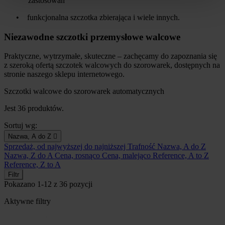
zastosowań
•
funkcjonalna szczotka zbierająca i wiele innych.
Niezawodne szczotki przemysłowe walcowe
Praktyczne, wytrzymałe, skuteczne – zachęcamy do zapoznania się
z szeroką ofertą szczotek walcowych do szorowarek, dostępnych na
stronie naszego sklepu internetowego.
Szczotki walcowe do szorowarek automatycznych
Jest 36 produktów.
Sortuj wg:
Nazwa, A do Z

Sprzedaż, od najwyższej do najniższej
Trafność
Nazwa, A do Z
Nazwa, Z do A
Cena, rosnąco
Cena, malejąco
Reference, A to Z
Reference, Z to A
Filtr
Pokazano 1-12 z 36 pozycji
Aktywne filtry