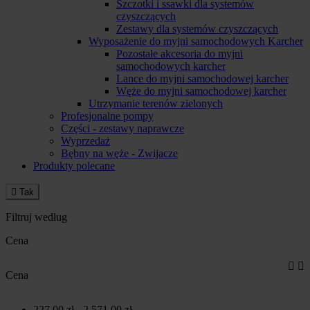
Szczotki i ssawki dla systemów
czyszczących
Zestawy dla systemów czyszczących
Wyposażenie do myjni samochodowych Karcher
Pozostałe akcesoria do myjni
samochodowych karcher
Lance do myjni samochodowej karcher
Węże do myjni samochodowej karcher
Utrzymanie terenów zielonych
Profesjonalne pompy
Części - zestawy naprawcze
Wyprzedaż
Bębny na węże - Zwijacze
Produkty polecane

Tak
Filtruj według
Cena


Cena
227,00 zł - 2 571,00 zł