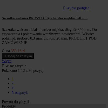

Szybki podgląd
Szczotka walcowa BR 35/12 C Bp- bardzo miękka 350 mm
Szczotka walcowa biała, bardzo miękka, długość 350 mm. Do
czyszczenia i polerowania wrażliwych powierzchni. Włosie:
poliamid, grubość 0,3 mm, długość 20 mm. PRODUKT POD
ZAMÓWIENIE
Cena
359,16 zł

Dodaj do koszyka
Więcej

W magazynie
Pokazano 1-12 z 36 pozycji
1
2
3
Następny

Powrót do góry

Produkty