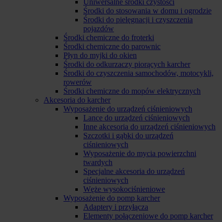
Uniwersalne środki czystości
Środki do stosowania w domu i ogrodzie
Środki do pielęgnacji i czyszczenia
pojazdów
Środki chemiczne do froterki
Środki chemiczne do parownic
Płyn do myjki do okien
Środki do odkurzaczy piorących karcher
Środki do czyszczenia samochodów, motocykli,
rowerów
Środki chemiczne do mopów elektrycznych
Akcesoria do karcher
Wyposażenie do urządzeń ciśnieniowych
Lance do urządzeń ciśnieniowych
Inne akcesoria do urządzeń ciśnieniowych
Szczotki i gąbki do urządzeń
ciśnieniowych
Wyposażenie do mycia powierzchni
twardych
Specjalne akcesoria do urządzeń
ciśnieniowych
Węże wysokociśnieniowe
Wyposażenie do pomp karcher
Adaptery i przyłącza
Elementy połączeniowe do pomp karcher