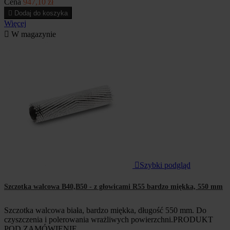
Cena
947,10 zł

Dodaj do koszyka
Więcej

W magazynie

Szybki podgląd
Szczotka walcowa B40,B50 - z głowicami R55 bardzo miękka, 550 mm
Szczotka walcowa biała, bardzo miękka, długość 550 mm. Do
czyszczenia i polerowania wrażliwych powierzchni.PRODUKT
POD ZAMÓWIENIE