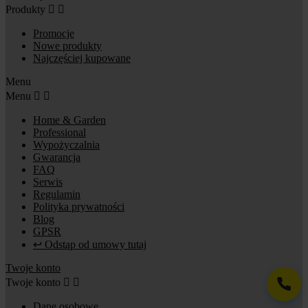
Produkty


Promocje
Nowe produkty
Najczęściej kupowane
Menu
Menu


Home & Garden
Professional
Wypożyczalnia
Gwarancja
FAQ
Serwis
Regulamin
Polityka prywatności
Blog
GPSR
↩ Odstąp od umowy tutaj
Twoje konto
Twoje konto


Dane osobowe