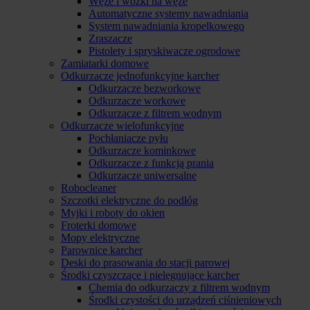
Węże i wózki na węże
Automatyczne systemy nawadniania
System nawadniania kropelkowego
Zraszacze
Pistolety i spryskiwacze ogrodowe
Zamiatarki domowe
Odkurzacze jednofunkcyjne karcher
Odkurzacze bezworkowe
Odkurzacze workowe
Odkurzacze z filtrem wodnym
Odkurzacze wielofunkcyjne
Pochłaniacze pyłu
Odkurzacze kominkowe
Odkurzacze z funkcją prania
Odkurzacze uniwersalne
Robocleaner
Szczotki elektryczne do podłóg
Myjki i roboty do okien
Froterki domowe
Mopy elektryczne
Parownice karcher
Deski do prasowania do stacji parowej
Środki czyszczące i pielęgnujące karcher
Chemia do odkurzaczy z filtrem wodnym
Środki czystości do urządzeń ciśnieniowych