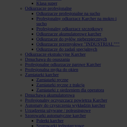
Klasa super
Odkurzacze profesjonalne
Odkurzacze profesjonalne na sucho
Profesjonalny odkurzacz Karcher na mokro i
sucho
Profesjonalny odkurzacz szczotkowy
Odkurzacze akumulatorowe karcher
Odkurzacze do pyłów niebezpiecznych
Odkurzacze przemysłowe "INDUSTRIAL"""
Odkurzacze do zadań specjalnych
Odkurzacze ekstrakcyjne Karcher
Dmuchawa do osuszania
Profesjonalne odkurzacze parowe Karcher
Profesjonalna myjka do okien
Zamiatarki karcher
Zamiatarki ręczne
Zamiatarki ręczne z trakcją
Zamiatarki z siedzeniem dla operatora
Dmuchawa akumulatorowa
Profesjonalny oczyszczacz powietrza Karcher
Automaty do czyszczenia wykładzin karcher
Urządzenia używane / poleasingowe
Szorowarki automatyczne karcher
Polerki karcher
Szorowarki jednotarczowe