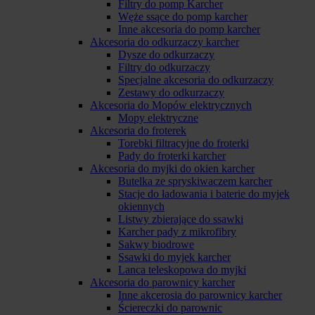
Filtry do pomp Karcher
Węże ssące do pomp karcher
Inne akcesoria do pomp karcher
Akcesoria do odkurzaczy karcher
Dysze do odkurzaczy
Filtry do odkurzaczy
Specjalne akcesoria do odkurzaczy
Zestawy do odkurzaczy
Akcesoria do Mopów elektrycznych
Mopy elektryczne
Akcesoria do froterek
Torebki filtracyjne do froterki
Pady do froterki karcher
Akcesoria do myjki do okien karcher
Butelka ze spryskiwaczem karcher
Stacje do ładowania i baterie do myjek
okiennych
Listwy zbierające do ssawki
Karcher pady z mikrofibry
Sakwy biodrowe
Ssawki do myjek karcher
Lanca teleskopowa do myjki
Akcesoria do parownicy karcher
Inne akcerosia do parownicy karcher
Ściereczki do parownic