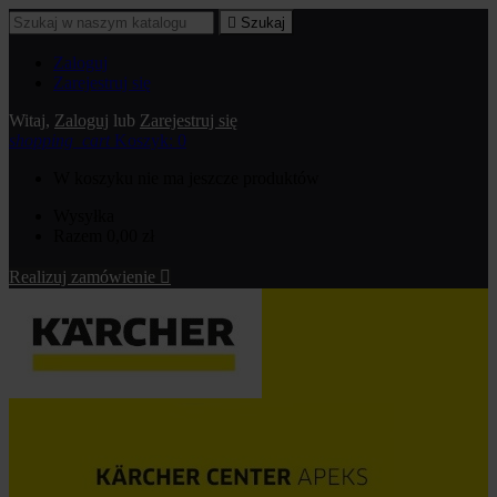

Szukaj
Zaloguj
Zarejestruj się
Witaj,
Zaloguj
lub
Zarejestruj się
shopping_cart
Koszyk:
0
W koszyku nie ma jeszcze produktów
Wysyłka
Razem
0,00 zł
Realizuj zamówienie
