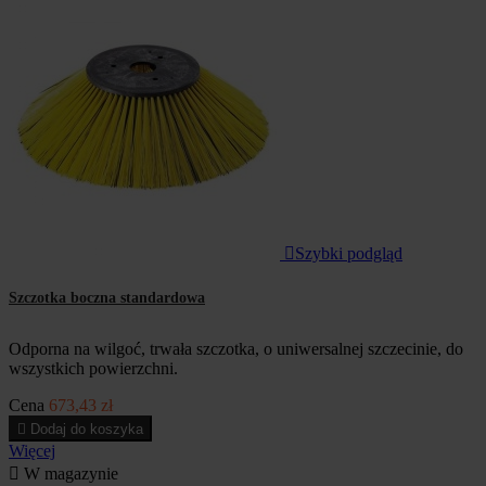

Szybki podgląd
Szczotka boczna standardowa
Odporna na wilgoć, trwała szczotka, o uniwersalnej szczecinie, do
wszystkich powierzchni.
Cena
673,43 zł

Dodaj do koszyka
Więcej

W magazynie