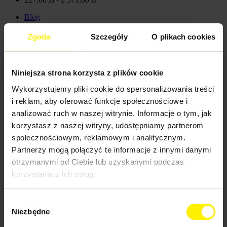
Blog
News
Zgoda
Szczegóły
O plikach cookies
Niniejsza strona korzysta z plików cookie
Wykorzystujemy pliki cookie do spersonalizowania treści
i reklam, aby oferować funkcje społecznościowe i
analizować ruch w naszej witrynie. Informacje o tym, jak
korzystasz z naszej witryny, udostępniamy partnerom
społecznościowym, reklamowym i analitycznym.
Szczotki walcowe do szorowarek automatycznych
Partnerzy mogą połączyć te informacje z innymi danymi
otrzymanymi od Ciebie lub uzyskanymi podczas
Co wyróżnia szczotki walcowe do szorowarek, dostępne w naszym
korzystania z ich usług.
sklepie internetowym? Najwyższej jakości materiały, solidne
wykonanie, wytrzymałość, wszechstronne zastosowanie oraz
wygoda użytkowania. Porządna szczotka walcowa idealnie
Wybór
sprawdzi się do czyszczenia różnego rodzaju powierzchni. Produkty
Niezbędne
w tej kategorii skutecznie usuwają nawet najbardziej uporczywe
zgody
zabrudzenia, a jednocześnie nie niszczą czyszczonych powierzchni.