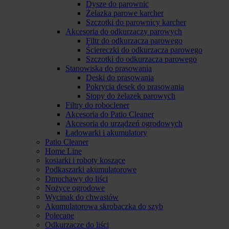
Dysze do parownic
Żelazka parowe karcher
Szczotki do parownicy karcher
Akcesoria do odkurzaczy parowych
Filtr do odkurzacza parowego
Ściereczki do odkurzacza parowego
Szczotki do odkurzacza parowego
Stanowiska do prasowania
Deski do prasowania
Pokrycia desek do prasowania
Stopy do żelazek parowych
Filtry do roboclener
Akcesoria do Patio Cleaner
Akcesoria do urządzeń ogrodowych
Ładowarki i akumulatory
Patio Cleaner
Home Line
kosiarki i roboty koszące
Podkaszarki akumulatorowe
Dmuchawy do liści
Nożyce ogrodowe
Wycinak do chwastów
Akumulatorowa skrobaczka do szyb
Polecane
Odkurzacze do liści