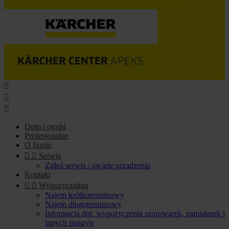



Dom i ogród
Profesjonalne
O firmie


Serwis
Zgłoś serwis / awarię urządzenia
Kontakt


Wypożyczalnia
Najem krótkoterminowy
Najem długoterminowy
Informacja dot. wypożyczenia szorowarek, zamiatarek i
innych maszyn