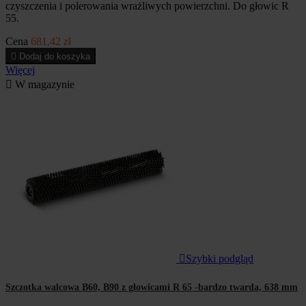
czyszczenia i polerowania wrażliwych powierzchni. Do głowic R
55.
Cena
681,42 zł

Dodaj do koszyka
Więcej

W magazynie

Szybki podgląd
Szczotka walcowa B60, B90 z głowicami R 65 -bardzo twarda, 638 mm