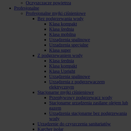
Oczyszczacze powietrza
Profesjonalne
Profesjonalne myjki ciśnieniowe
Bez podgrzewania wody
Klasa kompakt
Klasa średnia
Klasa mobilna
Urządzenia spalinowe
Urzadzenia specjalne
Klasa super
Z podgrzewaniem wody
Klasa średnia
Klasa kompakt
Klasa Upright
Urządzenia spalinowe
Urządzenia z podgrzewaczem
elektrycznym
Stacjonarne myjki ciśnieniowe
Przepływowy podgrzewacz wody
Stacjonarne urządzenia zasilane olejem lub
gazem
Urządzenia stacjonarne bez podgrzewania
wody
Urządzenie do czyszczenia sanitariatów
Karcher isolar