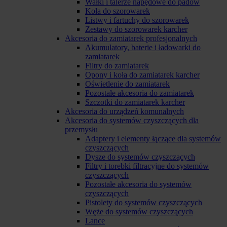
Wałki i talerze napędowe do padów
Koła do szorowarek
Listwy i fartuchy do szorowarek
Zestawy do szorowarek karcher
Akcesoria do zamiatarek profesjonalnych
Akumulatory, baterie i ładowarki do
zamiatarek
Filtry do zamiatarek
Opony i koła do zamiatarek karcher
Oświetlenie do zamiatarek
Pozostałe akcesoria do zamiatarek
Szczotki do zamiatarek karcher
Akcesoria do urządzeń komunalnych
Akcesoria do systemów czyszczących dla
przemysłu
Adaptery i elementy łączące dla systemów
czyszczących
Dysze do systemów czyszczących
Filtry i torebki filtracyjne do systemów
czyszczących
Pozostałe akcesoria do systemów
czyszczących
Pistolety do systemów czyszczących
Węże do systemów czyszczących
Lance